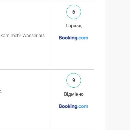
6
Гаразд
pf kam mehr Wasser als
9
t.
Відмінно