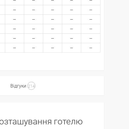
Відгуки
214
озташування готелю