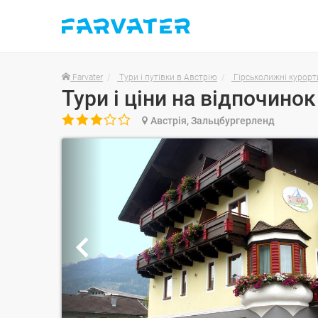
Farvater
Тури і путівки в Австрію
Гірськолижні курорт

Австрія, Зальцбургерленд