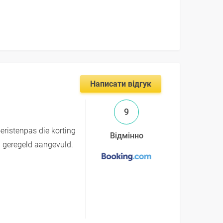
Написати відгук
9
eristenpas die korting
Відмінно
n geregeld aangevuld.