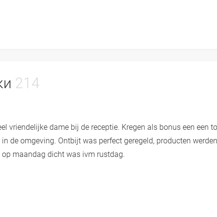
уки
214
el vriendelijke dame bij de receptie. Kregen als bonus een een to
en in de omgeving. Ontbijt was perfect geregeld, producten werde
t op maandag dicht was ivm rustdag.