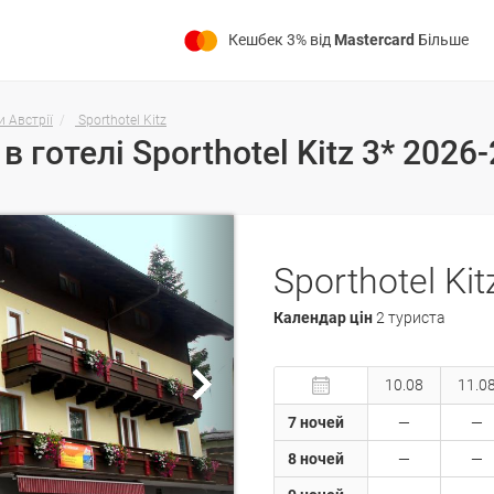
Кешбек 3% від
Mastercard
Більше
и Австрії
Sporthotel Kitz
Sporthotel Kit
Календар цін
2 туриста
10.08
11.0
7 ночей
8 ночей