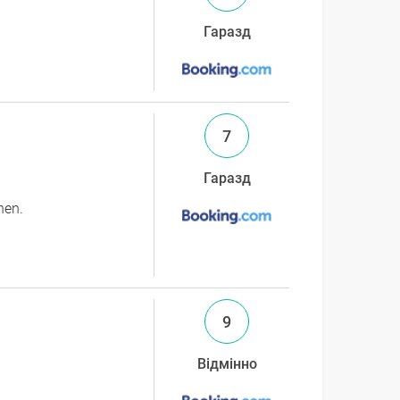
Гаразд
7
Гаразд
hen.
9
Відмінно