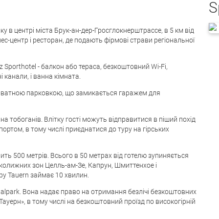
S
ку в центрі міста Брук-ан-дер-Гросглокнерштрассе, в 5 км від
нес-центр і ресторан, де подають фірмові страви регіональної
z Sporthotel - балкон або тераса, безкоштовний Wi-Fi,
 канали, і ванна кімната.
иватною парковкою, що замикається гаражем для
на тобоганів. Влітку гості можуть відправитися в піший похід
портом, в тому числі приєднатися до туру на гірських
ить 500 метрів. Всього в 50 метрах від готелю зупиняється
колижних зон Целль-ам-Зе, Капрун, Шмиттенхое і
ру Tauern займає 10 хвилин.
nalpark. Вона надає право на отримання безлічі безкоштовних
ауерн», в тому числі на безкоштовний проїзд по високогірній