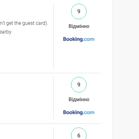
9
't get the guest card).
Відмінно
earby.
9
Відмінно
6