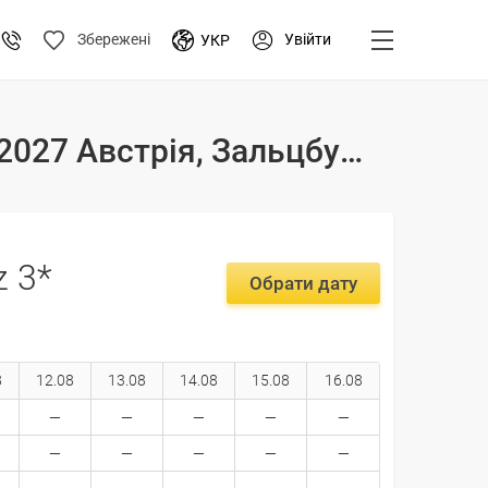
Увійти
Збережені
УКР
Тури і ціни на відпочинок в готелі Sporthotel Kitz 3* 2026-2027 Австрія, Зальцбургерленд
z 3*
Обрати дату
8
12.08
13.08
14.08
15.08
16.08