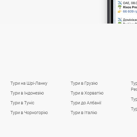
Тури на Шрі-Ланку
Тури в Грузію
Ту
Ре
Тури в Індонезію
Тури в Хорватію
Ту
Тури в Туніс
Тури до Албанії
Ту
Тури в Чорногорію
Тури в Італію