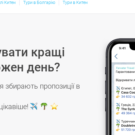
лі Китен
Тури в Болгарію
Тури в Китен
вати кращі
ожен день?
я збирають пропозиції в
цікавіше!