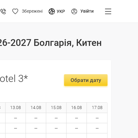
Увійти
Збережені
УКР
026-2027 Болгарія, Китен
otel 3*
Обрати дату
8
13.08
14.08
15.08
16.08
17.08