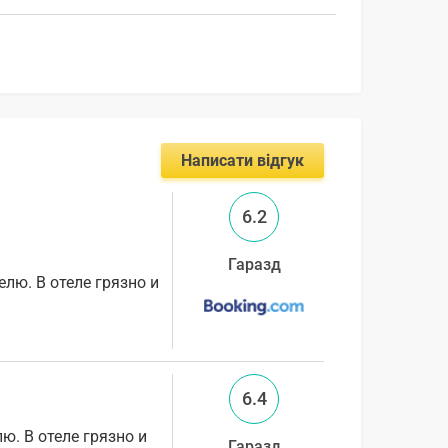
Написати відгук
6.2
Гаразд
елю. В отеле грязно и
6.4
ю. В отеле грязно и
Гаразд