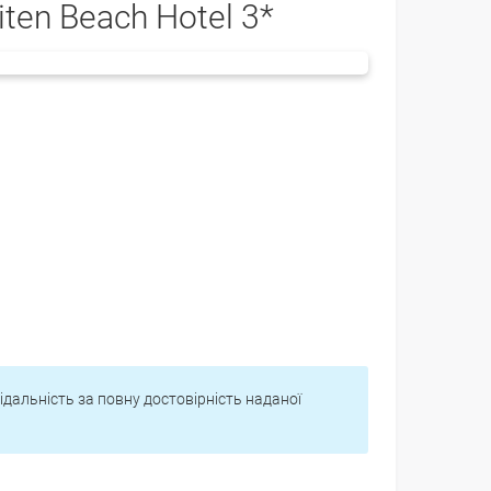
iten Beach Hotel 3*
відальність за повну достовірність наданої