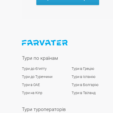
Тури по країнам
Тури до Єгипту
Тури в Грецію
Тури до Туреччини
Тури в Іспанію
Тури в ОАЕ
Тури в Болгарію
Тури на Кіпр
Тури в Таїланд
Тури туроператорів