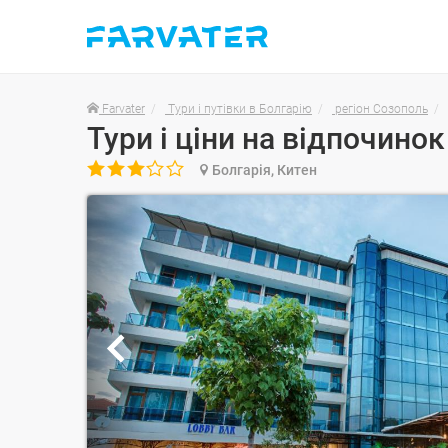
Farvater
Тури і путівки в Болгарію
регіон Созополь
Тури і ціни на відпочинок

Болгарія, Китен