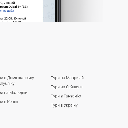
ри в Домініканську
Тури на Маврикій
спубліку
Тури на Сейшели
ри на Мальдіви
Тури в Танзанію
ри в Кенію
Тури в Україну