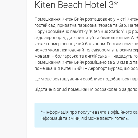
Kiten Beach Hotel 3*
Помешкання Китен Бийч розташовано у місті Китен, 
гостей сад, приватна парковка, тераса та бар. На 
Поруч розміщено пам'ятку "Kiten Bus Station". До 
з/до аеропорту, дитячий клуб та безкоштовний Wi-F
кожен номер оснащений балконом. Гостям помешк
номер укомплектований телевізором із плоским екр
мовами – болгарська та англійська – і нададуть го
Помешкання Китен Бийч розміщено за 2,3 км від п
помешкання Китен Бийч – Аеропорт Бургас, що роз
Це місце розташування особливо подобається пар
Відстань в описі помешкання розраховано за доп
* - Інформація про послуги взята з офіційного са
інформації та зміни, які може ввести готель.