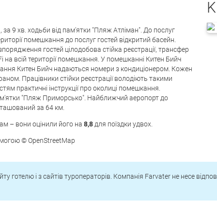
K
за 9 хв. ходьби від пам'ятки "Пляж Атліман". До послуг
території помешкання до послуг гостей відкритий басейн.
розпорядження гостей цілодобова стійка реєстрації, трансфер
i на всій території помешкання. У помешканні Китен Бийч
ання Китен Бийч надаються номери з кондиціонером. Кожен
аном. Працівники стійки реєстрації володіють такими
стям практичні інструкції про околиці помешкання.
ам'ятки "Пляж Приморсько". Найближчий аеропорт до
ташований за 64 км.
ам – вони оцінили його на
8,8
для поїздки удвох.
омогою © OpenStreetMap
йту готелю і з сайтів туроператорів. Компанія Farvater не несе відпо