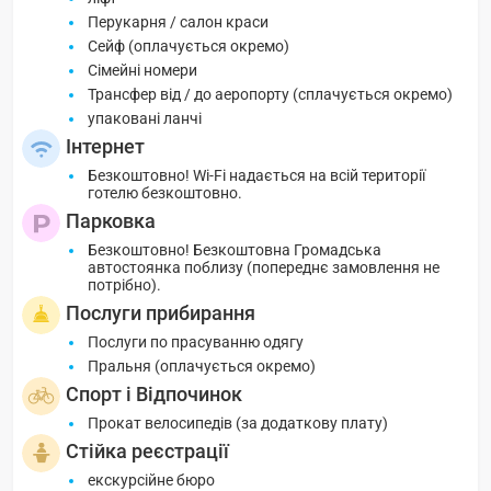
Перукарня / салон краси
Сейф (оплачується окремо)
Сімейні номери
Трансфер від / до аеропорту (сплачується окремо)
упаковані ланчі
Інтернет
Безкоштовно! Wi-Fi надається на всій території
готелю безкоштовно.
Парковка
Безкоштовно! Безкоштовна Громадська
автостоянка поблизу (попереднє замовлення не
потрібно).
Послуги прибирання
Послуги по прасуванню одягу
Пральня (оплачується окремо)
Спорт і Відпочинок
Прокат велосипедів (за додаткову плату)
Стійка реєстрації
екскурсійне бюро