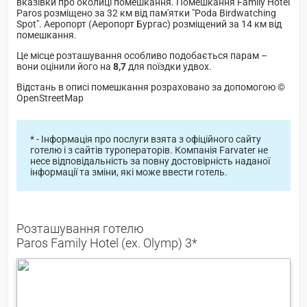
вказівки про околиці помешкання. Помешкання Family Hotel
Paros розміщено за 32 км від пам'ятки "Poda Birdwatching
Spot". Аеропорт (Аеропорт Бургас) розміщений за 14 км від
помешкання.
Це місце розташування особливо подобається парам –
вони оцінили його на
8,7
для поїздки удвох.
Відстань в описі помешкання розраховано за допомогою ©
OpenStreetMap
* - Інформація про послуги взята з офіційного сайту
готелю і з сайтів туроператорів. Компанія Farvater не
несе відповідальність за повну достовірність наданої
інформації та зміни, які може ввести готель.
Розташування готелю
Paros Family Hotel (ex. Olymp) 3*