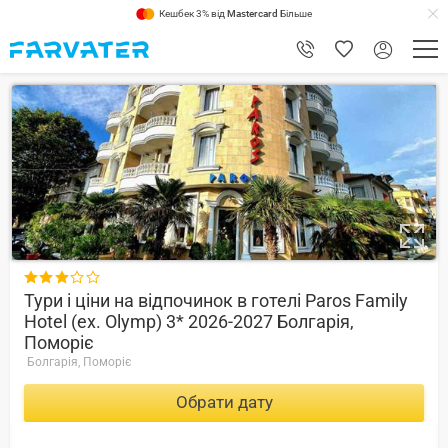
Кешбек 3% від
Mastercard
Більше
8.2

Тури і ціни на відпочинок в готелі Paros Family
Hotel (ex. Olymp) 3* 2026-2027 Болгарія,
Поморіє
Болгарія, Поморіє
Обрати дату