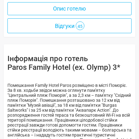
Опис готелю
Відгуки
45
Інформація про готель
Paros Family Hotel (ex. Olymp) 3*
Помешкання Family Hotel Paros розміщено в місті Поморіє.
За 8 хв. ходьби звідси можна оглянути пам'ятку
"Центральний пляж Поморія", а за 2,3 км – пам'ятку "Східний
пляж Поморія". Помешкання розташовано за 12 км від
пам'ятки "Музей авіації", за 18 км від пам'ятки "Burgas
Saltworks" і за 25 км від пам'ятки "Аквапарк Action". До
розпорядження гостей тераса та безкоштовний Wi-Fi на всій
території помешкання. Працівники цілодобової стійки
реєстрації завжди готові допомогти гостям. Працівники
стійки реєстрації володіють такими мовами – болгарська та
англійська – і нададуть гостям практичні туристичні