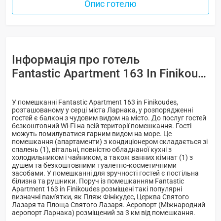
Опис готелю
Інформація про готель
Fantastic Apartment 163 In Finikoudes -
У помешканні Fantastic Apartment 163 in Finikoudes,
розташованому у серці міста Ларнака, у розпорядженні
гостей є балкон з чудовим видом на місто. До послуг гостей
безкоштовний Wi-Fi на всій території помешкання. Гості
можуть помилуватися гарним видом на море. Це
помешкання (апартаменти) з кондиціонером складається зі
спалень (1), вітальнi, повністю обладнаної кухні з
холодильником і чайником, а також ванних кімнат (1) з
душем та безкоштовними туалетно-косметичними
засобами. У помешканні для зручності гостей є постільна
білизна та рушники. Поруч із помешканням Fantastic
Apartment 163 in Finikoudes розміщені такі популярні
визначні пам'ятки, як Пляж Фінікудес, Церква Святого
Лазаря та Площа Святого Лазаря. Аеропорт (Міжнародний
аеропорт Ларнака) розміщений за 3 км від помешкання.