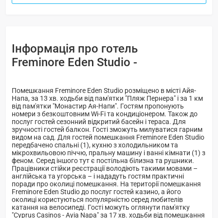
Інформація про готель
Freminore Eden Studio -
Помешкання Freminore Eden Studio розміщено в місті Айя-
Напа, за 13 хв. ходьби від пам'ятки "Пляж Пернера" і за 1 км
від пам'ятки "Монастир Ая-Напи". Гостям пропонують
номери з безкоштовним Wi-Fi та кондиціонером. Також до
послуг гостей сезонний відкритий басейн і тераса. Для
зручності гостей балкон. Гості зможуть милуватися гарним
видом на сад. Для гостей помешкання Freminore Eden Studio
передбачено спальні (1), кухню з холодильником та
мікрохвильовою піччю, пральну машину і ванні кімнати (1) з
феном. Серед іншого тут є постільна білизна та рушники.
Працівники стійки реєстрації володіють такими мовами –
англійська та угорська – і нададуть гостям практичні
поради про околиці помешкання. На території помешкання
Freminore Eden Studio до послуг гостей казино, а його
околиці користуються популярністю серед любителів
катання на велосипеді. Гості можуть оглянути пам'ятку
"Cyprus Casinos - Ayia Napa" за 17 хв. ходьби від помешкання