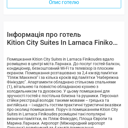
Опис готелю
Інформація про готель
Kition City Suites In Larnaca Finikoudes -
Помешкання Kition City Suites in Larnaca Finikoudes вдало
розміщено в центрі міста Ларнака. До послуг гостей балкон,
кондиціонер, безкоштовний Wi-Fi та телевізор із плоским
екраном. Помешкання розташовано за 2,4 км від пам'ятки
"Пляж Маккензі" і за кілька кроків від пам'ятки "Набережна
Фінікудес". Апартаменти обладнано стількома спальнями
(1), вітальнею та повністю обладнаною кухнею з
холодильником та духовкою. У цьому помешканні для
зручності гостей є постільна білизна та рушники. Персонал
стійки реєстрації володіє такими мовами – грецька та
англійська – і надасть гостям практичні туристичні вказівки
про околиці помешкання. Поруч із помешканням Kition City
Suites in Larnaca Finikoudes розміщені такі популярні
визначні пам'ятки, як Пляж Фінікудес, Площа Європи та
Марина Ларнаки. Аеропорт (Міжнародний аеропорт
Ларнака) розміщений за 4 км від помешкання.