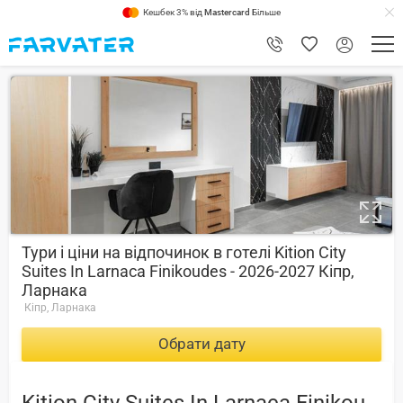
Кешбек 3% від
Mastercard
Більше
8.4
Тури і ціни на відпочинок в готелі Kition City
Suites In Larnaca Finikoudes - 2026-2027 Кіпр,
Ларнака
Кіпр, Ларнака
Обрати дату
Kition City Suites In Larnaca Finikoudes -