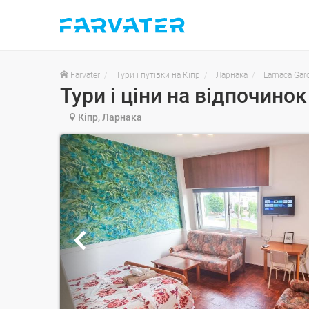
Farvater
Тури і путівки на Кіпр
Ларнака
Larnaca Ga
Кіпр, Ларнака