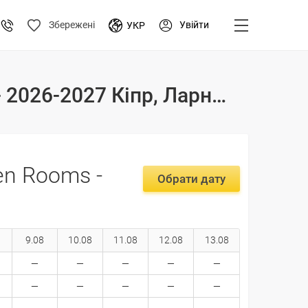
Увійти
Збережені
УКР
Тури і ціни на відпочинок в готелі Larnaca Garden Rooms - 2026-2027 Кіпр, Ларнака
en Rooms -
Обрати дату
9.08
10.08
11.08
12.08
13.08