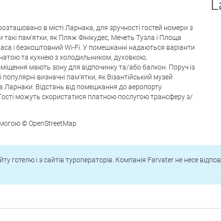
L
розташовано в місті Ларнака, для зручності гостей номери з
такі пам'ятки, як Пляж Фінікудес, Мечеть Тузла і Площа
аса і безкоштовний Wi-Fi. У помешканні надаються варіанти
натою та кухнею з холодильником, духовкою,
зміщення мають зону для відпочинку та/або балкон. Поруч із
популярні визначні пам'ятки, як Візантійський музей
 Ларнаки. Відстань від помешкання до аеропорту
Гості можуть скористатися платною послугою трансферу з/
омогою © OpenStreetMap
йту готелю і з сайтів туроператорів. Компанія Farvater не несе відпо