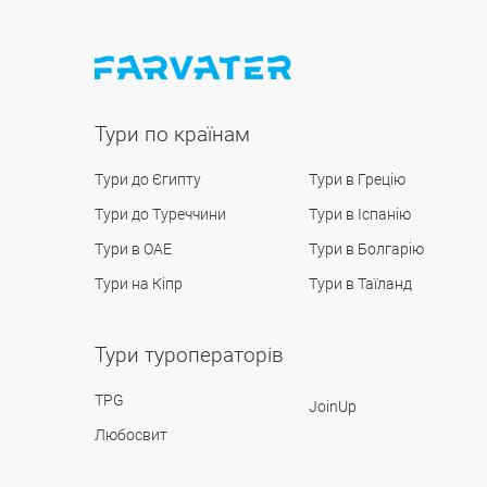
Тури по країнам
Тури до Єгипту
Тури в Грецію
Тури до Туреччини
Тури в Іспанію
Тури в ОАЕ
Тури в Болгарію
Тури на Кіпр
Тури в Таїланд
Тури туроператорів
TPG
JoinUp
Любосвит