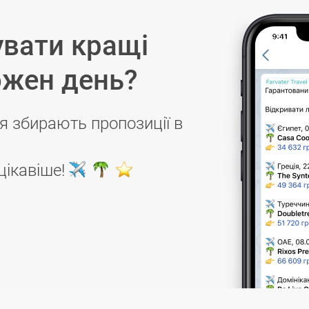
вати кращі
ожен день?
я збирають пропозиції в
цікавіше!