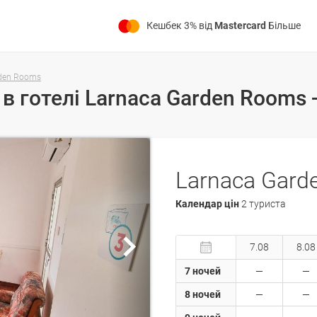
Кешбек 3% від
Mastercard
Більше
rden Rooms
Larnaca Gard
Календар цін
2 туриста
7.08
8.08
7 ночей
8 ночей