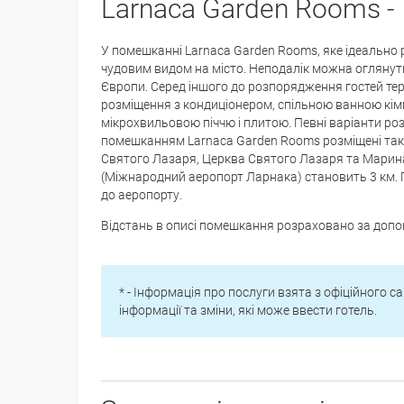
Larnaca Garden Rooms -
У помешканні Larnaca Garden Rooms, яке ідеально 
чудовим видом на місто. Неподалік можна оглянути 
Європи. Серед іншого до розпорядження гостей тер
розміщення з кондиціонером, спільною ванною кім
мікрохвильовою піччю і плитою. Певні варіанти ро
помешканням Larnaca Garden Rooms розміщені такі 
Святого Лазаря, Церква Святого Лазаря та Марина
(Міжнародний аеропорт Ларнака) становить 3 км. 
до аеропорту.
Відстань в описі помешкання розраховано за доп
* - Інформація про послуги взята з офіційного са
інформації та зміни, які може ввести готель.