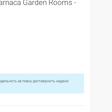
arnaca Garden Rooms -
відальність за повну достовірність наданої