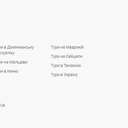
ри в Домініканську
Тури на Маврикій
спубліку
Тури на Сейшели
ри на Мальдіви
Тури в Танзанію
ри в Кенію
Тури в Україну
 Ua