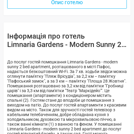
Опис готелю
Інформація про готель
Limnaria Gardens - Modern Sunny 2 Bed Apartment -
До послуг гостей помешкання Limnaria Gardens - modern
sunny 2 bed apartment, розташованого в місті Пафос,
надається безкоштовний Wi-Fi. За 7 хв. ходьби звідси можна
оглянути пам'ятку "Пляж Врісудіа", за 2,2 км – пам'ятку
"Пафоський замок", а за 3 км – пам'ятку "Площа 28 Жовтня".
Помешкання розташовано за 3,2 км від пам'ятки "Гробниці
царів" і за 3,3 км від пам'ятки "Театр "Маркідейо"". Це
помешкання (апартаменти) з кондиціонером містить
спальні (2). Гостям стане до вподоби це помешкання з
виходом на патіо. До послуг гостей апартаменти з красивим
видом на місто. Також для зручності гостей телевізор з
кабельним телебаченням, добре обладнана кухня з
холодильником, духовкою та мікрохвильовою піччю, а
також ванні кімнати (1) з ванною та феном. У помешканні
Limnaria Gardens - modern sunny 2 bed apartment до послуг
гостей відкритий басейн, а також сад. Гості можуть