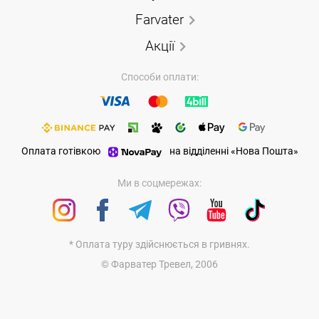
Farvater
Акції
Способи оплати:
Оплата готівкою
на відділенні «Нова Пошта»
Ми в соцмережах:
* Оплата туру здійснюється в гривнях.
© Фарватер Тревел, 2006