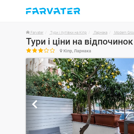
Farvater
Тури і путівки на Кіпр
Ларнака
Modern Grou

Кіпр, Ларнака