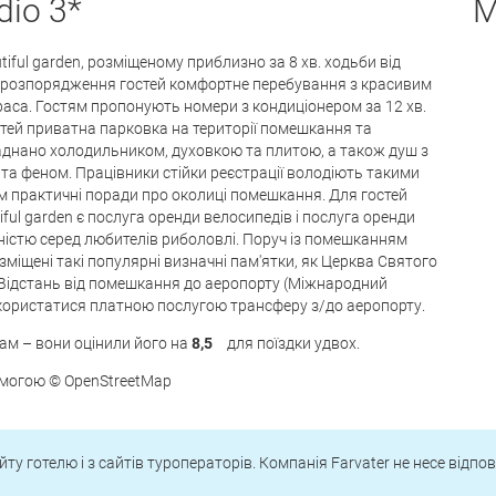
dio 3*
M
utiful garden, розміщеному приблизно за 8 хв. ходьби від
до розпорядження гостей комфортне перебування з красивим
ераса. Гостям пропонують номери з кондиціонером за 12 хв.
остей приватна парковка на території помешкання та
ладнано холодильником, духовкою та плитою, а також душ з
а феном. Працівники стійки реєстрації володіють такими
ям практичні поради про околиці помешкання. Для гостей
iful garden є послуга оренди велосипедів і послуга оренди
ністю серед любителів риболовлі. Поруч із помешканням
розміщені такі популярні визначні пам'ятки, як Церква Святого
Відстань від помешкання до аеропорту (Міжнародний
скористатися платною послугою трансферу з/до аеропорту.
ам – вони оцінили його на
8,5
для поїздки удвох.
омогою © OpenStreetMap
йту готелю і з сайтів туроператорів. Компанія Farvater не несе відпо