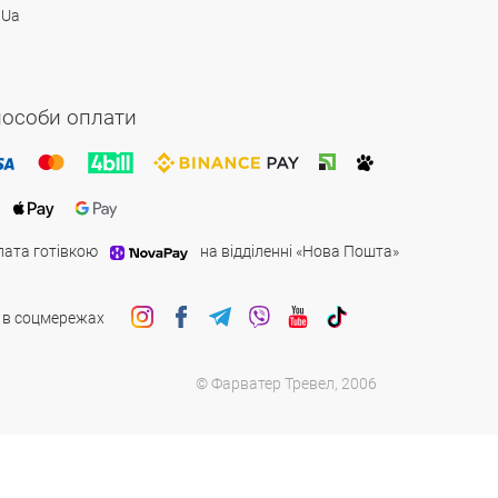
 Ua
особи оплати
лата готівкою
на відділенні «Нова Пошта»
 в соцмережах
© Фарватер Тревел, 2006