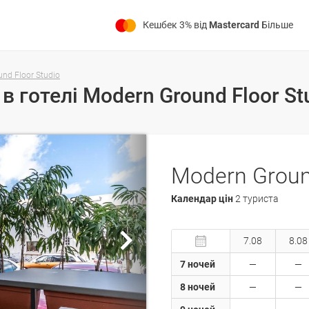
Кешбек 3% від
Mastercard
Більше
nd Floor Studio
Календар цін
2 туриста
7.08
8.08
7 ночей
8 ночей