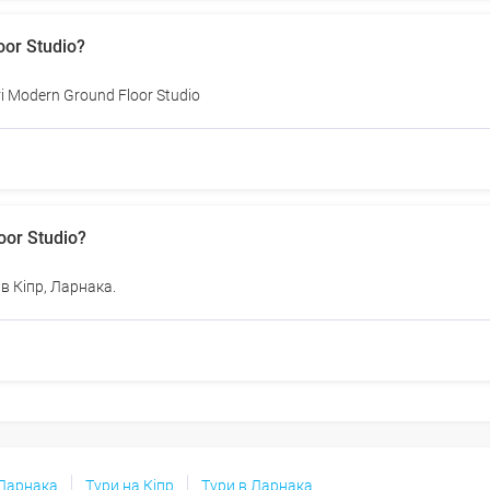
oor Studio?
і Modern Ground Floor Studio
or Studio?
в Кіпр, Ларнака.
 Ларнака
Тури на Кіпр
Тури в Ларнака