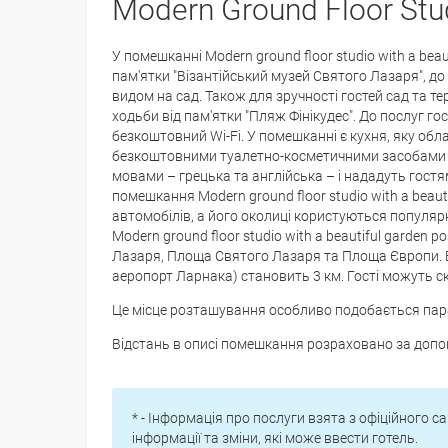
Modern Ground Floor Stu
У помешканні Modern ground floor studio with a bea
пам'ятки "Візантійський музей Святого Лазаря", 
видом на сад. Також для зручності гостей сад та т
ходьби від пам'ятки "Пляж Фінікудес". До послуг г
безкоштовний Wi-Fi. У помешканні є кухня, яку об
безкоштовними туалетно-косметичними засобами т
мовами – грецька та англійська – і нададуть гост
помешкання Modern ground floor studio with a beaut
автомобілів, а його околиці користуються популяр
Modern ground floor studio with a beautiful garden 
Лазаря, Площа Святого Лазаря та Площа Європи. 
аеропорт Ларнака) становить 3 км. Гості можуть 
Це місце розташування особливо подобається пар
Відстань в описі помешкання розраховано за доп
* - Інформація про послуги взята з офіційного са
інформації та зміни, які може ввести готель.