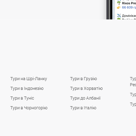
Тури на Шрі-Ланку
Тури в Грузію
Ту
Ре
Тури в Індонезію
Тури в Хорватію
Ту
Тури в Туніс
Тури до Албанії
Ту
Тури в Чорногорію
Тури в Італію