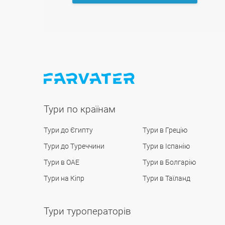
Тури по країнам
Тури до Єгипту
Тури в Грецію
Тури до Туреччини
Тури в Іспанію
Тури в ОАЕ
Тури в Болгарію
Тури на Кіпр
Тури в Таїланд
Тури туроператорів