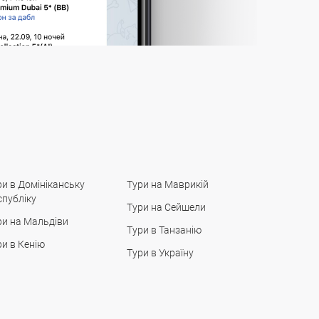
ри в Домініканську
Тури на Маврикій
спубліку
Тури на Сейшели
ри на Мальдіви
Тури в Танзанію
ри в Кенію
Тури в Україну