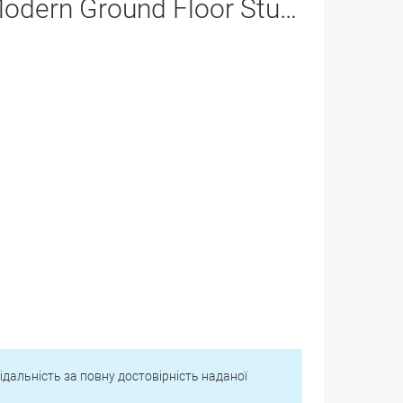
odern Ground Floor Studio 3*
відальність за повну достовірність наданої