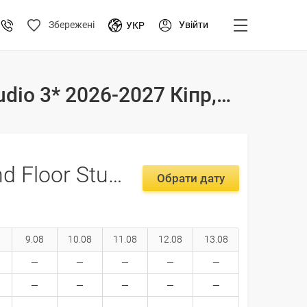
Увійти
Збережені
УКР
Тури і ціни на відпочинок в готелі Modern Ground Floor Studio 3* 2026-2027 Кіпр, Ларнака
Modern Ground Floor Studio 3*
Обрати дату
9.08
10.08
11.08
12.08
13.08