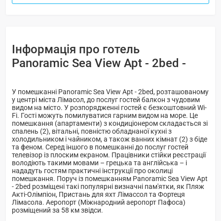
Інформація про готель
Panoramic Sea View Apt - 2bed -
У помешканні Panoramic Sea View Apt - 2bed, розташованому
у центрі міста Лімасол, до послуг гостей балкон з чудовим
видом на місто. У розпорядженні гостей є безкоштовний Wi-
Fi. Гості можуть помилуватися гарним видом на море. Це
помешкання (апартаменти) з кондиціонером складається зі
спалень (2), вітальнi, повністю обладнаної кухні з
холодильником і чайником, а також ванних кімнат (2) з біде
та феном. Серед іншого в помешканні до послуг гостей
телевізор із плоским екраном. Працівники стійки реєстрації
володіють такими мовами – грецька та англійська – і
нададуть гостям практичні інструкції про околиці
помешкання. Поруч із помешканням Panoramic Sea View Apt
- 2bed розміщені такі популярні визначні пам'ятки, як Пляж
Акті-Олімпіон, Пристань для яхт Лімассол та Фортеця
Лімасола. Аеропорт (Міжнародний аеропорт Пафоса)
розміщений за 58 км звідси.