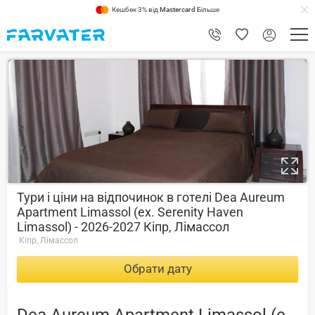
Кешбек 3% від
Mastercard
Більше
9.2
Тури і ціни на відпочинок в готелі Dea Aureum
Apartment Limassol (ex. Serenity Haven
Limassol) - 2026-2027 Кіпр, Лімассол
Кіпр, Лімассол
Обрати дату
Dea Aureum Apartment Limassol (ex. Serenity Haven Limassol) -