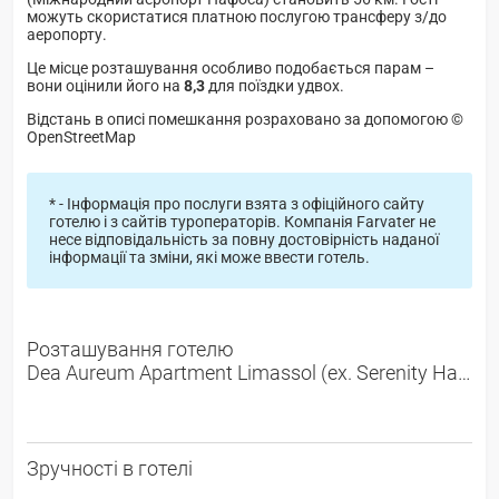
можуть скористатися платною послугою трансферу з/до
аеропорту.
Це місце розташування особливо подобається парам –
вони оцінили його на
8,3
для поїздки удвох.
Відстань в описі помешкання розраховано за допомогою ©
OpenStreetMap
* - Інформація про послуги взята з офіційного сайту
готелю і з сайтів туроператорів. Компанія Farvater не
несе відповідальність за повну достовірність наданої
інформації та зміни, які може ввести готель.
Розташування готелю
Dea Aureum Apartment Limassol (ex. Serenity Haven Limassol) -
Зручності в готелі