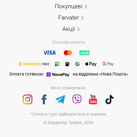
Покупцеві
Farvater
Акції
Способи оплати:
Оплата готівкою
на відділенні «Нова Пошта»
Ми в соцмережах:
* Оплата туру здійснюється в гривнях.
© Фарватер Тревел, 2006