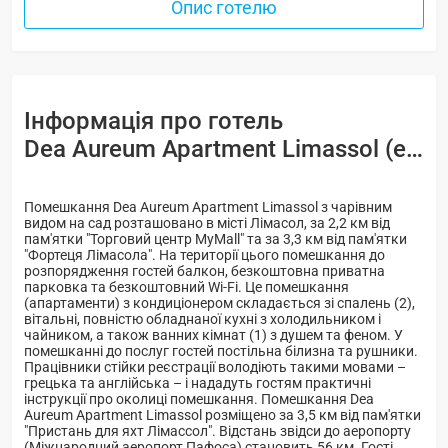
Опис готелю
Інформація про готель
Dea Aureum Apartment Limassol (ex. Serenity Haven Limassol) -
Помешкання Dea Aureum Apartment Limassol з чарівним
видом на сад розташовано в місті Лімасол, за 2,2 км від
пам'ятки "Торговий центр MyMall" та за 3,3 км від пам'ятки
"Фортеця Лімасола". На території цього помешкання до
розпорядження гостей балкон, безкоштовна приватна
парковка та безкоштовний Wi-Fi. Це помешкання
(апартаменти) з кондиціонером складається зі спалень (2),
вітальнi, повністю обладнаної кухні з холодильником і
чайником, а також ванних кімнат (1) з душем та феном. У
помешканні до послуг гостей постільна білизна та рушники.
Працівники стійки реєстрації володіють такими мовами –
грецька та англійська – і нададуть гостям практичні
інструкції про околиці помешкання. Помешкання Dea
Aureum Apartment Limassol розміщено за 3,5 км від пам'ятки
"Пристань для яхт Лімассол". Відстань звідси до аеропорту
(Міжнародний аеропорт Пафоса) становить 56 км. Гості