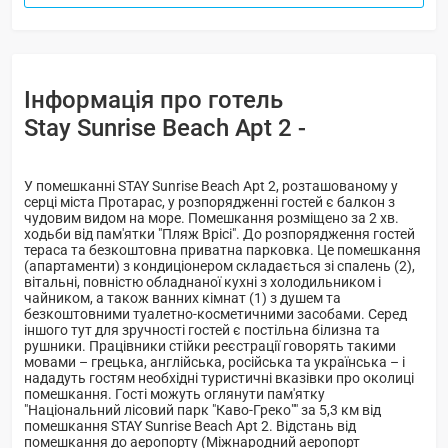
Інформація про готель
Stay Sunrise Beach Apt 2 -
У помешканні STAY Sunrise Beach Apt 2, розташованому у
серці міста Протарас, у розпорядженні гостей є балкон з
чудовим видом на море. Помешкання розміщено за 2 хв.
ходьби від пам'ятки "Пляж Врісі". До розпорядження гостей
тераса та безкоштовна приватна парковка. Це помешкання
(апартаменти) з кондиціонером складається зі спалень (2),
вітальнi, повністю обладнаної кухні з холодильником і
чайником, а також ванних кімнат (1) з душем та
безкоштовними туалетно-косметичними засобами. Серед
іншого тут для зручності гостей є постільна білизна та
рушники. Працівники стійки реєстрації говорять такими
мовами – грецька, англійська, російська та українська – і
нададуть гостям необхідні туристичні вказівки про околиці
помешкання. Гості можуть оглянути пам'ятку
"Національний лісовий парк "Каво-Греко"" за 5,3 км від
помешкання STAY Sunrise Beach Apt 2. Відстань від
помешкання до аеропорту (Міжнародний аеропорт