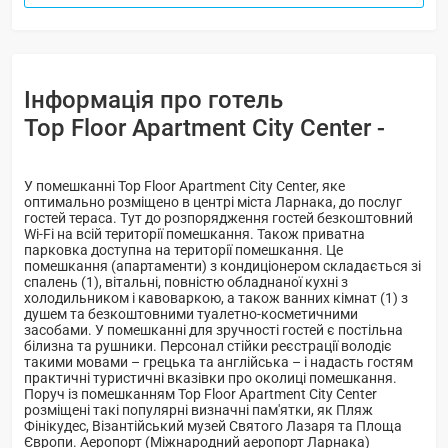
Інформація про готель
Top Floor Apartment City Center -
У помешканні Top Floor Apartment City Center, яке
оптимально розміщено в центрі міста Ларнака, до послуг
гостей тераса. Тут до розпорядження гостей безкоштовний
Wi-Fi на всій території помешкання. Також приватна
парковка доступна на території помешкання. Це
помешкання (апартаменти) з кондиціонером складається зі
спалень (1), вітальнi, повністю обладнаної кухні з
холодильником і кавоваркою, а також ванних кімнат (1) з
душем та безкоштовними туалетно-косметичними
засобами. У помешканні для зручності гостей є постільна
білизна та рушники. Персонал стійки реєстрації володіє
такими мовами – грецька та англійська – і надасть гостям
практичні туристичні вказівки про околиці помешкання.
Поруч із помешканням Top Floor Apartment City Center
розміщені такі популярні визначні пам'ятки, як Пляж
Фінікудес, Візантійський музей Святого Лазаря та Площа
Європи. Аеропорт (Міжнародний аеропорт Ларнака)