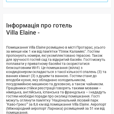
Інформація про готель
Villa Elaine -
Помешкання Villa Elaine розміщено в місті Протарас, усього
за менше ніж 1 км від пам'ятки "Пляж Каламіес". Гостям
пропонують номери, які укомплектовано терасою. Також
для зручності гостей сад та відкритий басейн. Гості можуть
поплавати у приватному басейні та скористатися
безкоштовним Wi-Fi. Це помешкання (вілла) з
кондиціонером складається з такої кількості спалень (3) та
ванних кімнат (3) з душем та ванною. Гостям стане до
вподоби кухня, яку обладнано холодильником,
посудомийною машиною та духовкою, а також чайником.
Працівники стійки реєстрації говорять такими мовами –
німецька, англійська, іспанська та французька – і нададуть
гостям необхідні поради про околиці помешкання. Гості
можуть оглянути пам'ятку "Національний лісовий парк
"Каво-Греко"" за 8,6 км від помешкання Villa Elaine. Аеропорт
(Міжнародний аеропорт Ларнака) розміщений за 51 км від
помешкання.