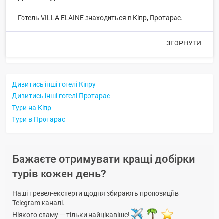
Готель VILLA ELAINE знаходиться в Кіпр, Протарас.
ЗГОРНУТИ
Дивитись інші готелі Кіпру
Дивитись інші готелі Протарас
Тури на Кіпр
Тури в Протарас
Бажаєте отримувати кращі добірки
турів кожен день?
Наші тревел-експерти щодня збирають пропозиції в
Telegram каналі.
Ніякого спаму — тільки найцікавіше!