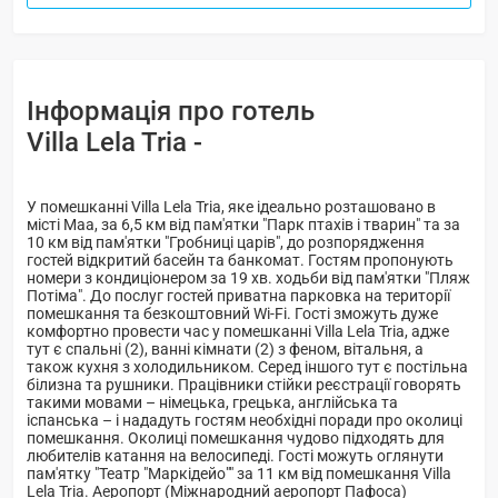
Інформація про готель
Villa Lela Tria -
У помешканні Villa Lela Tria, яке ідеально розташовано в
місті Maa, за 6,5 км від пам'ятки "Парк птахів і тварин" та за
10 км від пам'ятки "Гробниці царів", до розпорядження
гостей відкритий басейн та банкомат. Гостям пропонують
номери з кондиціонером за 19 хв. ходьби від пам'ятки "Пляж
Потіма". До послуг гостей приватна парковка на території
помешкання та безкоштовний Wi-Fi. Гості зможуть дуже
комфортно провести час у помешканні Villa Lela Tria, адже
тут є спальні (2), ванні кімнати (2) з феном, вітальня, а
також кухня з холодильником. Серед іншого тут є постільна
білизна та рушники. Працівники стійки реєстрації говорять
такими мовами – німецька, грецька, англійська та
іспанська – і нададуть гостям необхідні поради про околиці
помешкання. Околиці помешкання чудово підходять для
любителів катання на велосипеді. Гості можуть оглянути
пам'ятку "Театр "Маркідейо"" за 11 км від помешкання Villa
Lela Tria. Аеропорт (Міжнародний аеропорт Пафоса)