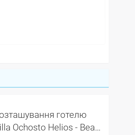
озташування готелю
Ochosto Helios - Beautiful 5 Bedroom Protaras Villa - Walking Distance To Fig Tree Bay Beach -