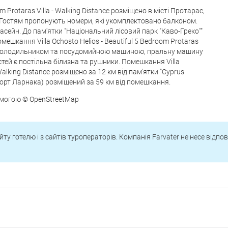
m Protaras Villa - Walking Distance розміщено в місті Протарас,
". Гостям пропонують номери, які укомплектовано балконом.
асейн. До пам'ятки "Національний лісовий парк "Каво-Греко""
ешкання Villa Ochosto Helios - Beautiful 5 Bedroom Protaras
хню з холодильником та посудомийною машиною, пральну машину
остей є постільна білизна та рушники. Помешкання Villa
- Walking Distance розміщено за 12 км від пам'ятки "Cyprus
порт Ларнака) розміщений за 59 км від помешкання.
омогою © OpenStreetMap
йту готелю і з сайтів туроператорів. Компанія Farvater не несе відпо