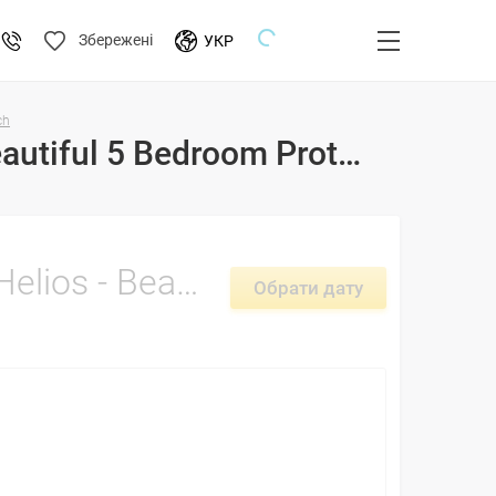
Збережені
УКР
ch
Тури і ціни на відпочинок в готелі Villa Ochosto Helios - Beautiful 5 Bedroom Protaras Villa - Walking Distance To Fig Tree Bay Beach - 2026-2027 Кипр, Протарас
Villa Ochosto Helios - Beautiful 5 Bedroom Protaras Villa - Walking Distance To Fig Tree Bay Beach -
Обрати дату