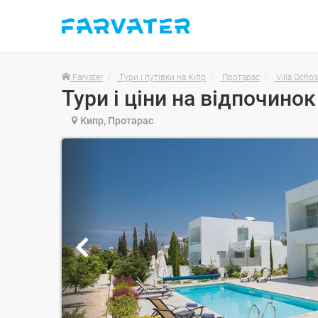
Farvater
Тури і путівки на Кіпр
Протарас
Villa Ochos
Кипр, Протарас