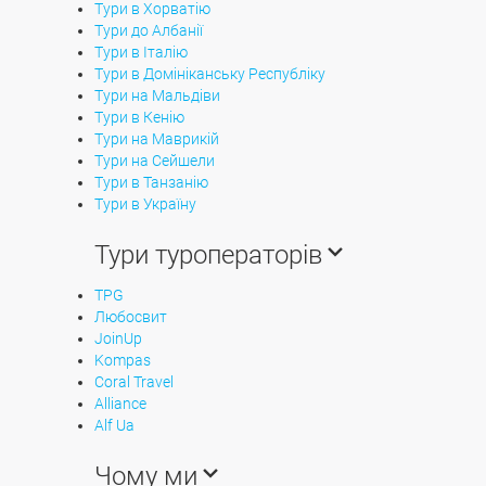
Тури в Хорватію
Тури до Албанії
Тури в Італію
Тури в Домініканську Республіку
Тури на Мальдіви
Тури в Кенію
Тури на Маврикій
Тури на Сейшели
Тури в Танзанію
Тури в Україну
Тури туроператорів
TPG
Любосвит
JoinUp
Kompas
Coral Travel
Alliance
Alf Ua
Чому ми