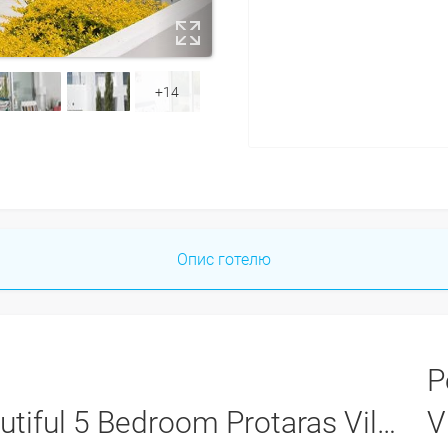
+14
Опис готелю
Р
aras Villa - Walking Distance To Fig Tree Bay Beach -
Villa 