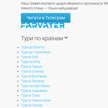
Наші тревел-експерти щодня збирають пропозиції в Tel
Ніякого спаму — тільки найцікавіше!
Читати в Телеграм
Тури по країнам
Тури до Єгипту
Тури до Туреччини
Тури в ОАЕ
Тури на Кіпр
Тури в Грецію
Тури в Іспанію
Тури в Болгарію
Тури в Таїланд
Тури на Шрі-Ланку
Тури в Індонезію
Тури в Туніс
Тури в Чорногорію
Тури в Грузію