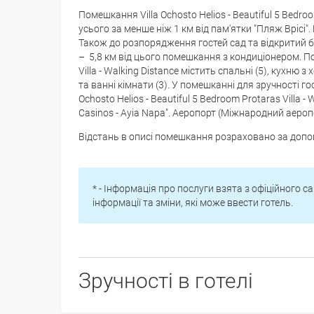
Помешкання Villa Ochosto Helios - Beautiful 5 Bedroo
усього за менше ніж 1 км від пам'ятки "Пляж Врісі
Також до розпорядження гостей сад та відкритий б
– 5,8 км від цього помешкання з кондиціонером. Пом
Villa - Walking Distance містить спальні (5), ку
та ванні кімнати (3). У помешканні для зручності г
Ochosto Helios - Beautiful 5 Bedroom Protaras Villa 
Casinos - Ayia Napa". Аеропорт (Міжнародний аеро
Відстань в описі помешкання розраховано за доп
* - Інформація про послуги взята з офіційного са
інформації та зміни, які може ввести готель.
Зручності в готелі