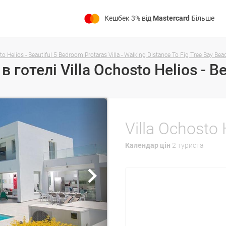
Кешбек 3% від
Mastercard
Більше
to Helios - Beautiful 5 Bedroom Protaras Villa - Walking Distance To Fig Tree Bay Bea
Календар цін
2 туриста