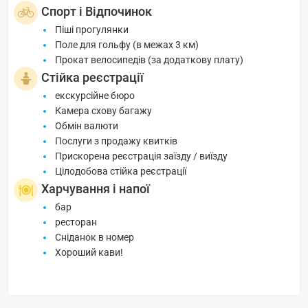
Спорт і Відпочинок
Піші прогулянки
Поле для гольфу (в межах 3 км)
Прокат велосипедів (за додаткову плату)
Стійка реєстрації
екскурсійне бюро
Камера схову багажу
Обмін валюти
Послуги з продажу квитків
Прискорена реєстрація заїзду / виїзду
Цілодобова стійка реєстрації
Харчування і напої
бар
ресторан
Сніданок в номер
Хороший кави!