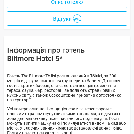
Опис готелю
Відгуки
990
Інформація про готель
Biltmore Hotel 5*
Готель The Biltmore Tbilisi розташований в Тбілісі, за 300
метрів від грузинського театру опери та балету. До послуг
гостей критий басейн, спа-салон, фітнес-центр, сонячна
тераса, сауна, бар, ресторан, де подають страви різних
кухонь світу,а також безкоштовна приватна автостоянка
на території.
Усі номери оснащені кондиціонером та телевізором із
плоским екраном і супутниковими каналами, а в деяких є
зона для відпочинку після насиченого подіями дня. Гості
можуть випити чашку чаю і помилуватися видом на сад або
місто. У власних ванних кімнатах встановлені ванна і біде.
Гостям надаються халати і капці.