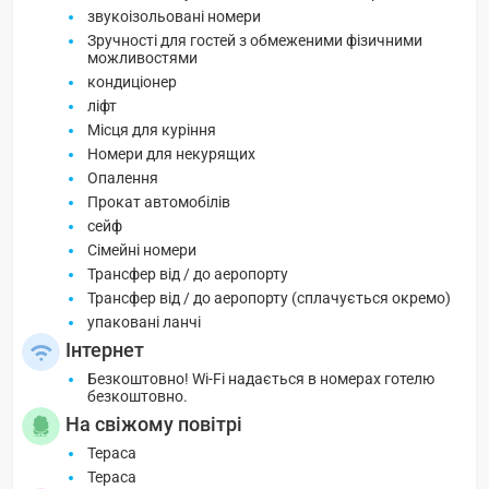
звукоізольовані номери
Зручності для гостей з обмеженими фізичними
можливостями
кондиціонер
ліфт
Місця для куріння
Номери для некурящих
Опалення
Прокат автомобілів
сейф
Сімейні номери
Трансфер від / до аеропорту
Трансфер від / до аеропорту (сплачується окремо)
упаковані ланчі
Інтернет
Безкоштовно! Wi-Fi надається в номерах готелю
безкоштовно.
На свіжому повітрі
Тераса
Тераса