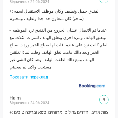
Відпочинок 25.06.2024
+: الفندق جميل ونظيف وكان موظف الاستقبال اسمه
(ماخو) كان متعاون جدا جدا ولطيف ومحترم
-: عندما تم الاتصال عشان الخروج من الفندق ترد الموظفه
وتغلق الهاتف ومره اخرى وتغلق الهاتف للمرات الثلاث مع
العلم كانت ترد على عندما قلت لها صباح الخير وردت صباح
الخير وبعد ذالك قامت تغلق الهاتف وقلت لماذا تغلقين
الهاتف ومع ذالك اغلقت الهاتف وهنا كان الشي غير
مستحب واكيد لم يعجبني
Показати переклад
Haim
9
Відпочинок 24.06.2024
+: צוות אדיב , חדרים גדולים ומרווחים, ספא ובריכה טובים