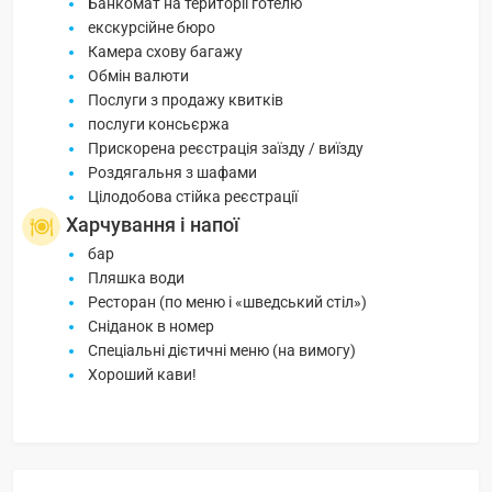
Банкомат на території готелю
екскурсійне бюро
Камера схову багажу
Обмін валюти
Послуги з продажу квитків
послуги консьєржа
Прискорена реєстрація заїзду / виїзду
Роздягальня з шафами
Цілодобова стійка реєстрації
Харчування і напої
бар
Пляшка води
Ресторан (по меню і «шведський стіл»)
Сніданок в номер
Спеціальні дієтичні меню (на вимогу)
Хороший кави!