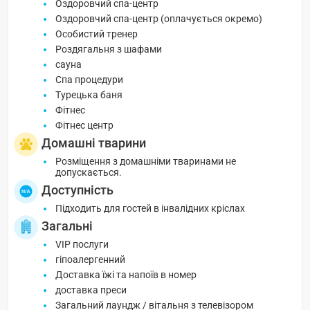
Оздоровчий спа-центр
Оздоровчий спа-центр (оплачується окремо)
Особистий тренер
Роздягальня з шафами
сауна
Спа процедури
Турецька баня
Фітнес
Фітнес центр
Домашні тварини
Розміщення з домашніми тваринами не
допускається.
Доступність
Підходить для гостей в інвалідних кріслах
Загальні
VIP послуги
гіпоалергенний
Доставка їжі та напоїв в номер
доставка преси
Загальний лаундж / вітальня з телевізором