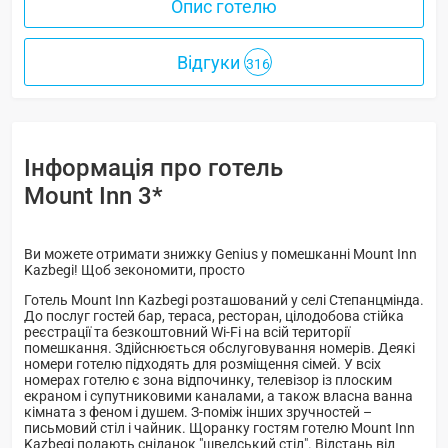
Опис готелю
Відгуки
316
Інформація про готель
Mount Inn 3*
Ви можете отримати знижку Genius у помешканні Mount Inn
Kazbegi! Щоб зекономити, просто
Готель Mount Inn Kazbegi розташований у селі Степанцмінда.
До послуг гостей бар, тераса, ресторан, цілодобова стійка
реєстрації та безкоштовний Wi-Fi на всій території
помешкання. Здійснюється обслуговування номерів. Деякі
номери готелю підходять для розміщення сімей. У всіх
номерах готелю є зона відпочинку, телевізор із плоским
екраном і супутниковими каналами, а також власна ванна
кімната з феном і душем. З-поміж інших зручностей –
письмовий стіл і чайник. Щоранку гостям готелю Mount Inn
Kazbegi подають сніданок "шведський стіл". Відстань від