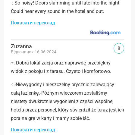
-: So noisy! Doors slamming until late into the night.
Could hear every sound in the hotel and out.
Показати переклад
Zuzanna
8
Відпочинок 16.06.2024
+: Dobra lokalizacja oraz naprawdę przepiękny
widok z pokoju i z tarasu. Czysto i komfortowo.
-: -Niewygodny i nieszczelny prysznic zalewający
całą łazienkę.-Późnym wieczorem zostaliśmy
niestety dwukrotnie wygonieni z części wspólnej
hotelu przez personel, który stwierdził że teraz jest ich
pora na grę w karty i mamy sobie iść.
Показати переклад