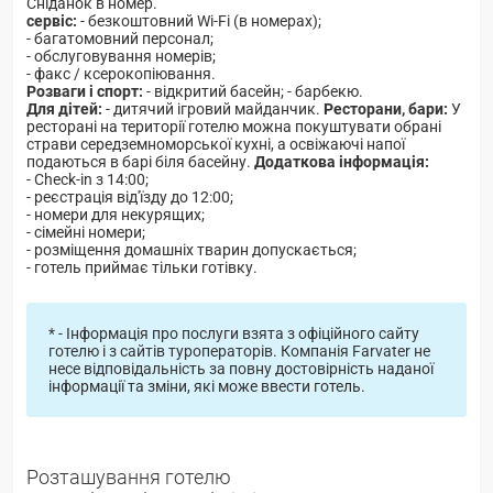
Сніданок в номер.
сервіс:
- безкоштовний Wi-Fi (в номерах);
- багатомовний персонал;
- обслуговування номерів;
- факс / ксерокопіювання.
Розваги і спорт:
- відкритий басейн; - барбекю.
Для дітей:
- дитячий ігровий майданчик.
Ресторани, бари:
У
ресторані на території готелю можна покуштувати обрані
страви середземноморської кухні, а освіжаючі напої
подаються в барі біля басейну.
Додаткова інформація:
- Check-in з 14:00;
- реєстрація від'їзду до 12:00;
- номери для некурящих;
- сімейні номери;
- розміщення домашніх тварин допускається;
- готель приймає тільки готівку.
* - Інформація про послуги взята з офіційного сайту
готелю і з сайтів туроператорів. Компанія Farvater не
несе відповідальність за повну достовірність наданої
інформації та зміни, які може ввести готель.
Розташування готелю