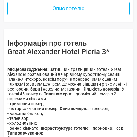
Опис готелю
Інформація про готель
Great Alexander Hotel Pieria 3*
Місцезнаходження:
Затишний традиційний готель Great
Alexander розташований в чарівному курортному селищі
Плака-Литохоро, зовсім поруч з прекрасним місцевим
пляжем і жвавим центром, де можна відвідати різноманітні
ресторани, бари і невеликі магазини.
Кількість номерів:
У
готелі 45 номерів.
Типи номерів:
- двомісний номер з 2
окремими ліжками;
- тримісний номер;
- чотирьохмістний номер.
Опис номерів:
- телефон;
- власний балкон;
- телевізор;
- холодильник;
- ванна кімната.
Інфраструктура готелю:
- парковка; - сад.
Типи харчування: