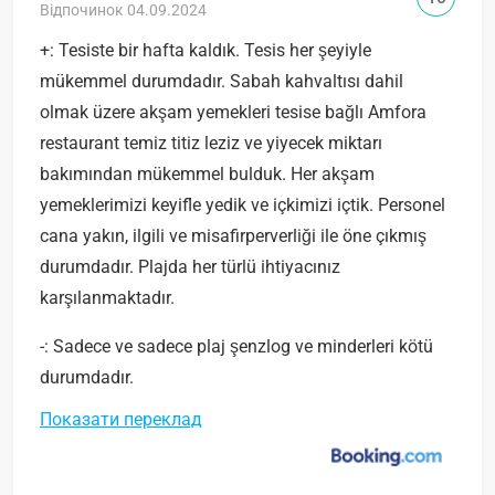
Відпочинок 04.09.2024
+: Tesiste bir hafta kaldık. Tesis her şeyiyle
mükemmel durumdadır. Sabah kahvaltısı dahil
olmak üzere akşam yemekleri tesise bağlı Amfora
restaurant temiz titiz leziz ve yiyecek miktarı
bakımından mükemmel bulduk. Her akşam
yemeklerimizi keyifle yedik ve içkimizi içtik. Personel
cana yakın, ilgili ve misafirperverliği ile öne çıkmış
durumdadır. Plajda her türlü ihtiyacınız
karşılanmaktadır.
-: Sadece ve sadece plaj şenzlog ve minderleri kötü
durumdadır.
Показати переклад