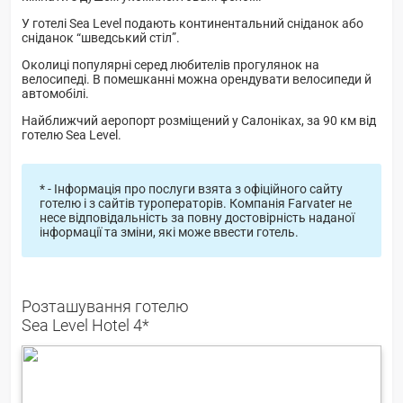
У готелі Sea Level подають континентальний сніданок або
сніданок “шведський стіл”.
Околиці популярні серед любителів прогулянок на
велосипеді. В помешканні можна орендувати велосипеди й
автомобілі.
Найближчий аеропорт розміщений у Салоніках, за 90 км від
готелю Sea Level.
* - Інформація про послуги взята з офіційного сайту
готелю і з сайтів туроператорів. Компанія Farvater не
несе відповідальність за повну достовірність наданої
інформації та зміни, які може ввести готель.
Розташування готелю
Sea Level Hotel 4*