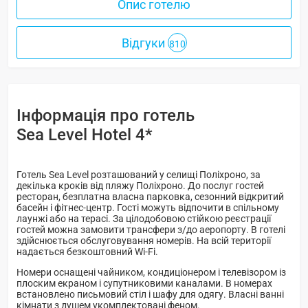
Опис готелю
Відгуки
810
Інформація про готель
Sea Level Hotel 4*
Готель Sea Level розташований у селищі Поліхроно, за
декілька кроків від пляжу Поліхроно. До послуг гостей
ресторан, безплатна власна парковка, сезонний відкритий
басейн і фітнес-центр. Гості можуть відпочити в спільному
лаунжі або на терасі. За цілодобовою стійкою реєстрації
гостей можна замовити трансфери з/до аеропорту. В готелі
здійснюється обслуговування номерів. На всій території
надається безкоштовний Wi-Fi.
Номери оснащені чайником, кондиціонером і телевізором із
плоским екраном і супутниковими каналами. В номерах
встановлено письмовий стіл і шафу для одягу. Власні ванні
кімнати з душем укомплектовані феном.