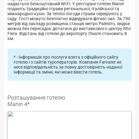
надається безкоштовний Wi-Fi. У ресторані готелю Manin
подають традиційні страви регіональної, італійської та
міжнародної кухні. За теплої погоди страви сервірують у
саду. Гості можуть безплатно відвідувати фітнес-зал. За 750
метрів від закладу розміщена станція метро Palestro, звідки
можна без пересадок дістатися до виставкового центру Rho
Fiera. Відстань від готелю до аеропорту Лінате становить 8
км.
* - Інформація про послуги взята з офіційного сайту
готелю і з сайтів туроператорів. Компанія Farvater не
несе відповідальність за повну достовірність наданої
інформації та зміни, які може ввести готель.
Розташування готелю
Manin 4*