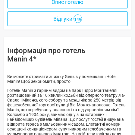
Опис готелю
Відгуки
149
Інформація про готель
Manin 4*
Ви можете отримати знижку Genius у помешканні Hotel
Manin! Щоб зекономити, просто
Готель Manin з гарним видом на парк Індро Монтанеллі
розташований за 10 хвилин ходьби від оперного театру Ла-
Скала і Міланського собору та менш ніж за 250 метрів від
фешенебельної торгової вулиці Віа-Монтенаполеоне. Готель
Manin, що перебуває у власності та під управлінням сім'ї
Коломбо з 1904 року, займає одну з найстаріших і
найвідоміших будівель Мілана. До послуг гостей вишукана
відкрита тераса з мальовничим садом. Елегантні номери
оснащені кондиціонером, супутниковим телебаченням та
мармуровою ванною кімнатою. На всій території закладу