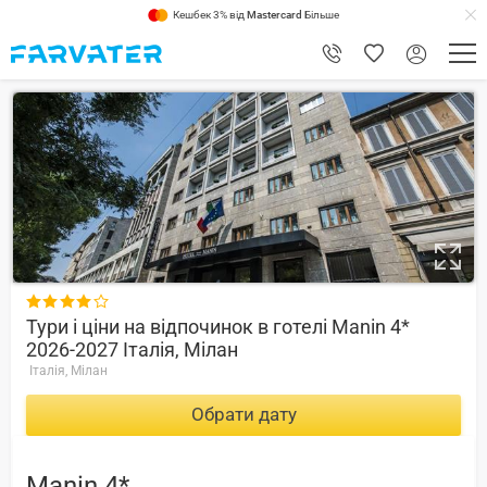
Кешбек 3% від
Mastercard
Більше
8.6

Тури і ціни на відпочинок в готелі Manin 4*
2026-2027 Італія, Мілан
Італія, Мілан
Обрати дату
Manin 4*