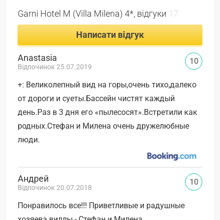
Garni Hotel M (Villa Milena) 4*, відгуки
17
Написати відгук
Anastasia
10
Відпочинок 25.07.2019
+: Великолепный вид на горы,очень тихо,далеко
от дороги и суеты.Бассейн чистят каждый
день.Раз в 3 дня его «пылесосят».Встретили как
родных.Стефан и Милена очень дружелюбные
люди.
Андрей
10
Відпочинок 20.07.2018
Понравилось все!!! Приветливые и радушные
хозяева виллы - Стефан и Милена.