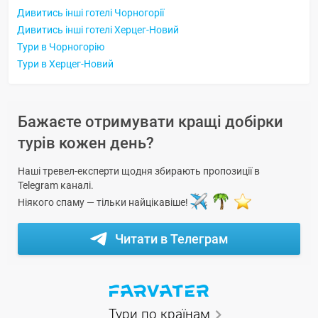
Дивитись інші готелі Чорногорії
Дивитись інші готелі Херцег-Новий
Тури в Чорногорію
Тури в Херцег-Новий
Бажаєте отримувати кращі добірки
турів кожен день?
Наші тревел-експерти щодня збирають пропозиції в
Telegram каналі.
Ніякого спаму — тільки найцікавіше!
Читати в Телеграм
Тури по країнам