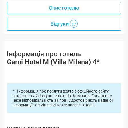
Опис готелю
Відгуки
17
Інформація про готель
Garni Hotel M (Villa Milena) 4*
* - Інформація про послуги взята з офіційного сайту
готелю і з сайтів туроператорів. Компанія Farvater не
несе відповідальність за повну достовірність наданої
інформації та зміни, які може ввести готель.