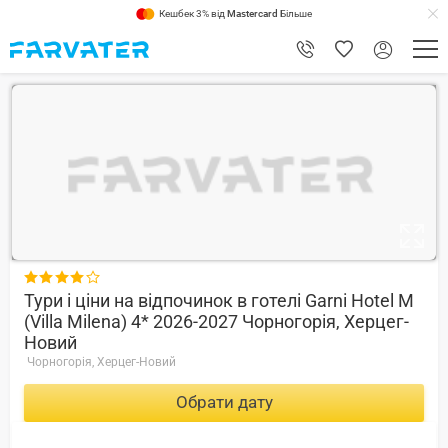
Кешбек 3% від
Mastercard
Більше
9

Тури і ціни на відпочинок в готелі Garni Hotel M
(Villa Milena) 4* 2026-2027 Чорногорія, Херцег-
Новий
Чорногорія, Херцег-Новий
Обрати дату