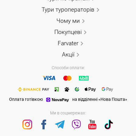
Тури туроператорів
Чому ми
Покупцеві
Farvater
Акції
Способи оплати:
Оплата готівкою
на відділенні «Нова Пошта»
Ми в соцмережах: