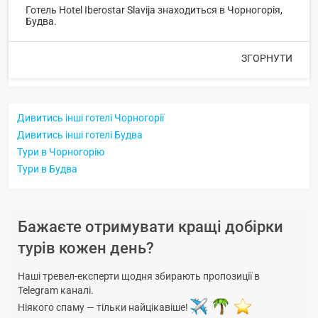
Готель Hotel Iberostar Slavija знаходиться в Чорногорія,
Будва.
ЗГОРНУТИ
Дивитись інші готелі Чорногорії
Дивитись інші готелі Будва
Тури в Чорногорію
Тури в Будва
Бажаєте отримувати кращі добірки
турів кожен день?
Наші тревел-експерти щодня збирають пропозиції в
Telegram каналі.
Ніякого спаму — тільки найцікавіше!