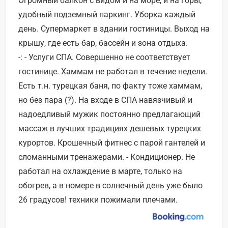
Огромный балкон с видом и на море, и на горы,
удобный подземный паркинг. Уборка каждый
день. Супермаркет в здании гостиницы. Выход на
крышу, где есть бар, бассейн и зона отдыха.
-: - Услуги СПА. Совершенно не соответствует
гостинице. Хаммам не работал в течение недели.
Есть т.н. турецкая баня, по факту тоже хаммам,
но без пара (?). На входе в СПА навязчивый и
надоедливый мужик постоянно предлагающий
массаж в лучших традициях дешевых турецких
курортов. Крошечный фитнес с парой гантелей и
сломанными тренажерами. - Кондиционер. Не
работал на охлаждение в марте, только на
обогрев, а в номере в солнечный день уже было
26 градусов! техники пожимали плечами.