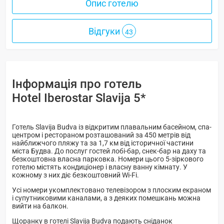
Опис готелю
Відгуки
43
Інформація про готель
Hotel Iberostar Slavija 5*
Готель Slavija Budva із відкритим плавальним басейном, спа-
центром і рестораном розташований за 450 метрів від
найближчого пляжу та за 1,7 км від історичної частини
міста Будва. До послуг гостей лобі-бар, снек-бар на даху та
безкоштовна власна парковка. Номери цього 5-зіркового
готелю містять кондиціонер і власну ванну кімнату. У
кожному з них діє безкоштовний Wi-Fi.
Усі номери укомплектовано телевізором з плоским екраном
і супутниковими каналами, а з деяких помешкань можна
вийти на балкон.
Щоранку в готелі Slavija Budva подають сніданок