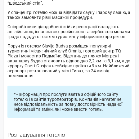
“шведський стіл”.
У спа-центрі готелю можна відвідати сауну і парову лазню, а
також замовити різні масажні процедури.
Співробітники цілодобової стійки реєстрації володіють
англійською, іспанською, російською та сербською мовами
і радо нададуть гостям туристичну інформацію про регіон.
Поруч із готелем Slavija Budva розміщені популярні
туристичні місця: нічний клуб Omnia, торговий центр TQ
Plaza і монастир Подмаїне. Відстань до пляжу Могрен і
аквапарку Будва становить відповідно 2,2 км та 3,1 км, а до
курорту Светі-Стефан необхідно проїхати 9 км. Найближчий
аеропорт розташований у місті Тиват, за 24 км від
помешкання.
* - Інформація про послуги взята з офіційного сайту
готелю і з сайтів туроператорів. Компанія Farvater не
несе відповідальність за повну достовірність наданої
інформації та зміни, які може ввести готель.
Розташування готелю