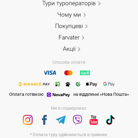
Тури туроператорів
Чому ми
Покупцеві
Farvater
Акції
Способи оплати:
Оплата готівкою
на відділенні «Нова Пошта»
Ми в соцмережах:
* Оплата туру здійснюється в гривнях.