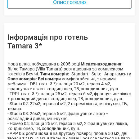
Опис готелю
Інформація про готель
Tamara 3*
Нова вілла, побудована в 2005 році
Місцезнаходження:
Вілла Тамара (Villa Tamara) розташована за комплексом
готелів в Бечічі.
Типи номерів:
-Standart - Suite - Апартаменти
Опис номерів:
Всі номери
комфортабельні, з новими
меблями. - DBL (кат. 3 *): площа 20 м2, тераса 4 м2,
французьке ліжко, кондиціонер, ТВ, холодильник, душ.
- TRPL (кат. 3 *): площа 25 м2, тераса 6 м2, французьке ліжко
+ розкладний диван, кондиціонер, ТВ, холодильник, душ.
- Studio 02: 22м2, тераса 4 м2, 2 окремі ліжка, міні-кухня, ТБ,
тераса.
- Studio 03: 26м2, тераса 5 м2, французьке ліжко +
розкладний диван, міні-кухня.
- Номер 04: площа 25 м2, тераса 5 м2, 2 французьких ліжка,
кондиціонер, ТВ, холодильник, душ.
- APP 05: розташовані на другому поверсі, площа 50 м2, дві
тераси 12 м2 і 4 м2, вітальня - диван, розкладається на двох