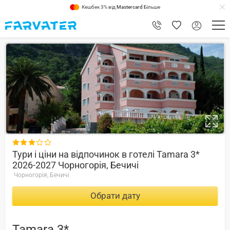
Кешбек 3% від
Mastercard
Більше
8.8

Тури і ціни на відпочинок в готелі Tamara 3*
2026-2027 Чорногорія, Бечичі
Чорногорія, Бечичі
Обрати дату
Tamara 3*