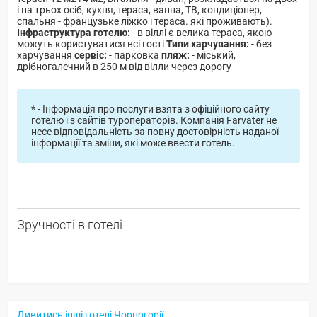
і на трьох осіб, кухня, тераса, ванна, ТВ, кондиціонер,
спальня - французьке ліжко і тераса. які проживають).
Інфраструктура готелю:
- в віллі є велика тераса, якою
можуть користуватися всі гості
Типи харчування:
- без
харчування
сервіс:
- парковка
пляж:
- міський,
дрібногалечний в 250 м від вілли через дорогу
* - Інформація про послуги взята з офіційного сайту
готелю і з сайтів туроператорів. Компанія Farvater не
несе відповідальність за повну достовірність наданої
інформації та зміни, які може ввести готель.
Зручності в готелі
Дивитись інші готелі Чорногорії