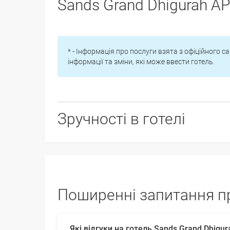
Sands Grand Dhigurah A
* - Інформація про послуги взята з офіційного са
інформації та зміни, які може ввести готель.
Зручності в готелі
Поширенні запитання пр
Які відгуки на готель Sands Grand Dhigur