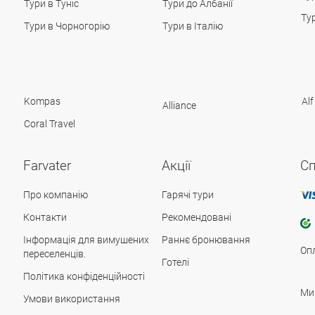
Тури в Туніс
Тури до Албанії
Ту
Тури в Чорногорію
Тури в Італію
Kompas
Alf
Alliance
Coral Travel
Farvater
Акції
Сп
Про компанію
Гарячі тури
Контакти
Рекомендовані
Інформація для вимушених
Раннє бронювання
Оп
переселенців.
Готелі
Політика конфіденційності
Ми
Умови використання