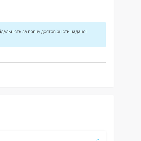
відальність за повну достовірність наданої