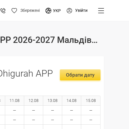
Увійти
Збережені
УКР
Тури і ціни на відпочинок в готелі Sands Grand Dhigurah APP 2026-2027 Мальдіви, Південний Арі Атол
Dhigurah APP
Обрати дату
8
11.08
12.08
13.08
14.08
15.08