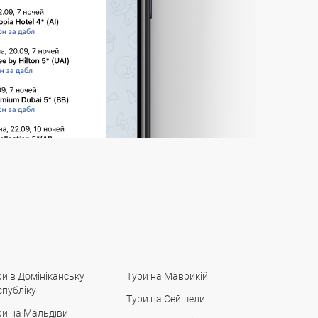
ри в Домініканську
Тури на Маврикій
спубліку
Тури на Сейшели
ри на Мальдіви