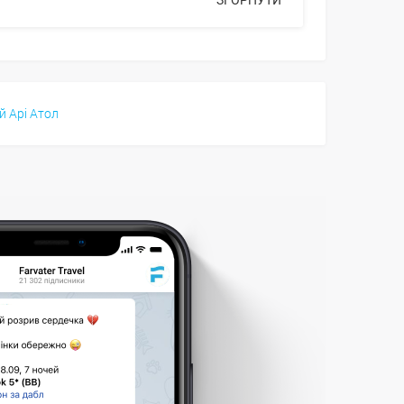
й Арі Атол