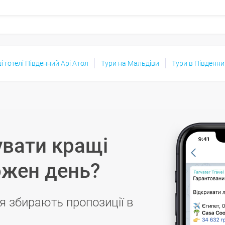
і готелі Південний Арі Атол
Тури на Мальдіви
Тури в Південни
вати кращі
ожен день?
я збирають пропозиції в