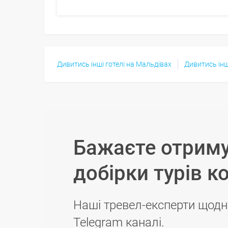
Дивитись інші готелі на Мальдівах
Дивитись інш
Бажаєте отриму
добірки турів к
Наші тревел-експерти щодн
Telegram каналі.