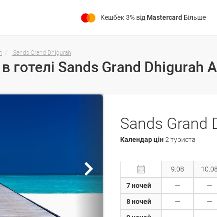
Кешбек 3% від
Mastercard
Більше
л
Sands Grand Dhigurah
Sands Grand 
Календар цін
2 туриста
9.08
10.0
7 ночей
8 ночей