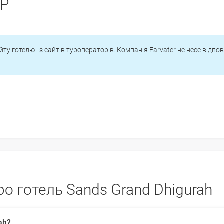
PP
йту готелю і з сайтів туроператорів. Компанія Farvater не несе відпо
о готель Sands Grand Dhigurah
ah?