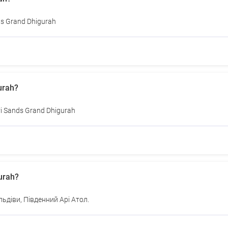
ds Grand Dhigurah
urah?
і Sands Grand Dhigurah
urah?
ьдіви, Південний Арі Атол.