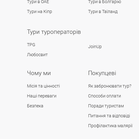
Тури в ОАЕ
Тури в Болгарію
Тури на Кіпр
Тури в Таїланд
Тури туроператорів
TPG
JoinUp
Любосвит
Чому ми
Покупцеві
Місія та цінності
Як забронювати тур?
Наші переваги
Способи оплати
Безпека
Поради туристам
Питання та відповіді
Профілактика малярії