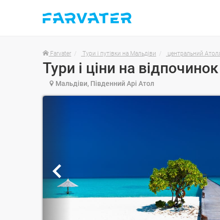
Farvater
Тури і путівки на Мальдіви
центральний Атол
Мальдіви, Південний Арі Атол