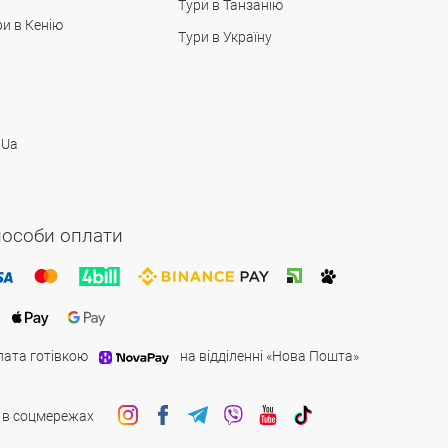
Тури в Танзанію
ри в Кенію
Тури в Україну
 Ua
особи оплати
лата готівкою
на відділенні «Нова Пошта»
 в соцмережах