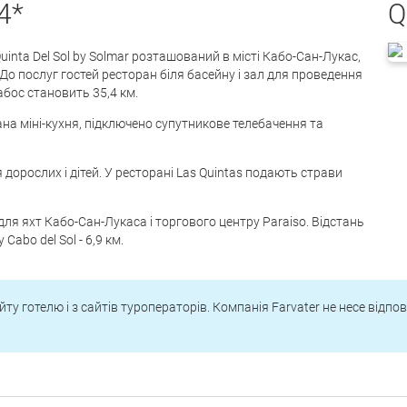
4*
Q
uinta Del Sol by Solmar розташований в місті Кабо-Сан-Лукас,
До послуг гостей ресторан біля басейну і зал для проведення
бос становить 35,4 км.
ана міні-кухня, підключено супутникове телебачення та
 дорослих і дітей. У ресторані Las Quintas подають страви
для яхт Кабо-Сан-Лукаса і торгового центру Paraiso. Відстань
Cabo del Sol - 6,9 км.
йту готелю і з сайтів туроператорів. Компанія Farvater не несе відпо