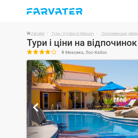
Farvater
Тури і путівки в Мексику
Тихоокеанське узбе

Мексика, Лос-Кабос