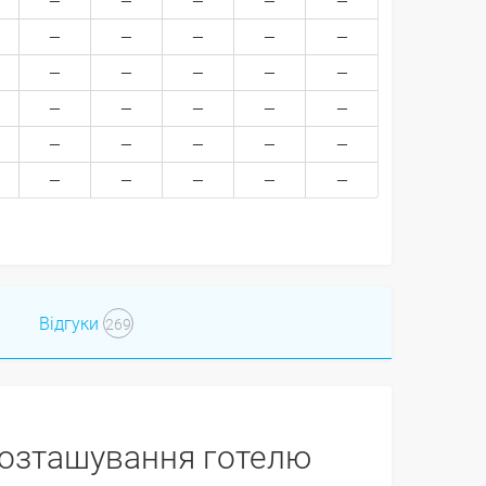
Відгуки
269
озташування готелю