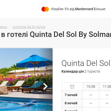
Кешбек 3% від
Mastercard
Більше
режжя
Quinta Del Sol By Solmar
Quinta Del So
Календар цін
2 туриста
10.08
11.0
7 ночей
8 ночей