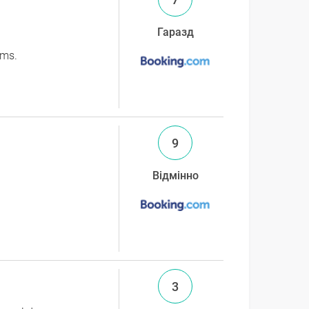
Гаразд
oms.
9
Відмінно
3