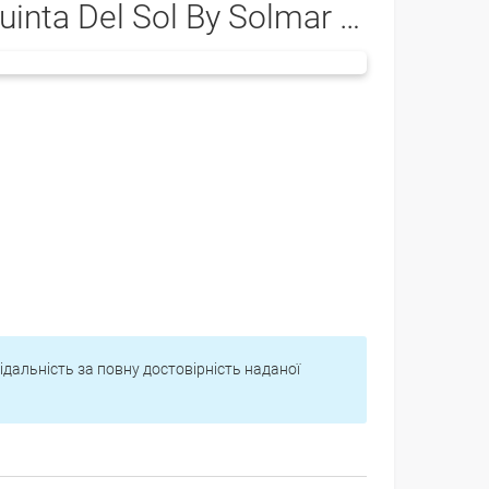
uinta Del Sol By Solmar 4*
відальність за повну достовірність наданої