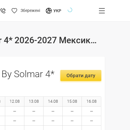
Збережені
УКР
Тури і ціни на відпочинок в готелі Quinta Del Sol By Solmar 4* 2026-2027 Мексика, Лос-Кабос
l By Solmar 4*
Обрати дату
8
12.08
13.08
14.08
15.08
16.08