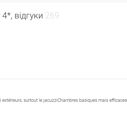
 4*, відгуки
269
zzi extérieurs, surtout le jacuzziChambres basiques mais efficace