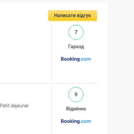
Написати відгук
7
Гаразд
9
sPetit dejeuner
Відмінно