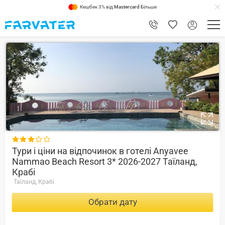
Кешбек 3% від
Mastercard
Більше
8.4

Тури і ціни на відпочинок в готелі Anyavee
Nammao Beach Resort 3* 2026-2027 Таїланд,
Крабі
Таїланд, Крабі
Обрати дату