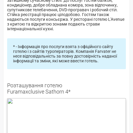
затишному сучасному стилі. До послуг гостей балкон,
кондиціонер, добре обладнана комора, зона відпочинку,
супутникове телебачення, DVD-програвач і робочий стіл.
Стійка реєстрації працює цілодобово. Гостям також
надаються послуги консьєржа. У ресторані готелю L'Avenue
з критою та відкритою зонами подають страви
інтернаціональної кухні.
* - Інформація про послуги взята з офіційного сайту
готелю і з сайтів туроператорів. Компанія Farvater не
несе відповідальність за повну достовірність наданої
інформації та зміни, які може ввести готель.
Розташування готелю
Furamaxclusive Sathorn 4*