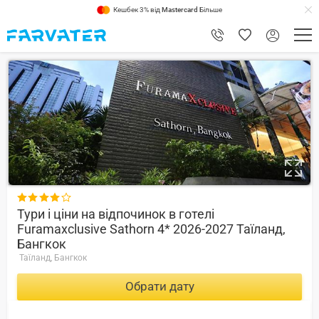
Кешбек 3% від
Mastercard
Більше
7.6

Тури і ціни на відпочинок в готелі
Furamaxclusive Sathorn 4* 2026-2027 Таїланд,
Бангкок
Таїланд, Бангкок
Обрати дату