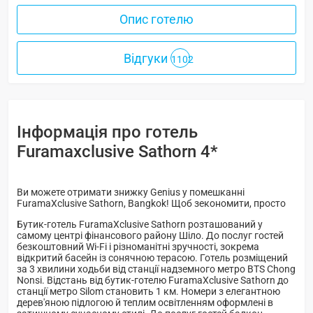
Опис готелю
Відгуки
1102
Інформація про готель
Furamaxclusive Sathorn 4*
Ви можете отримати знижку Genius у помешканні
FuramaXclusive Sathorn, Bangkok! Щоб зекономити, просто
Бутик-готель FuramaXclusive Sathorn розташований у
самому центрі фінансового району Шіло. До послуг гостей
безкоштовний Wi-Fi і різноманітні зручності, зокрема
відкритий басейн із сонячною терасою. Готель розміщений
за 3 хвилини ходьби від станції надземного метро BTS Chong
Nonsi. Відстань від бутик-готелю FuramaXclusive Sathorn до
станції метро Silom становить 1 км. Номери з елегантною
дерев'яною підлогою й теплим освітленням оформлені в