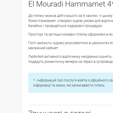
El Mouradi Hammamet 4
До пляжу можна дійти всього за 6 хвилин. У цьому
Ясмін-Хаммамет, створені чудові умови для відпоч
басейни, і проводяться оздоровчі процедури.
Просторі та затишні номери готелю оформлені в яскр
Гості зможуть чудово розслабитися в шезлонгах біля
масажний кабінет.
Любителі активного відпочинку неодмінно оцінять те
подадуть романтичну вечерю на терасі в супроводі
* - Інформація про послуги взята з офіційного са
інформації та зміни, які може ввести готель.