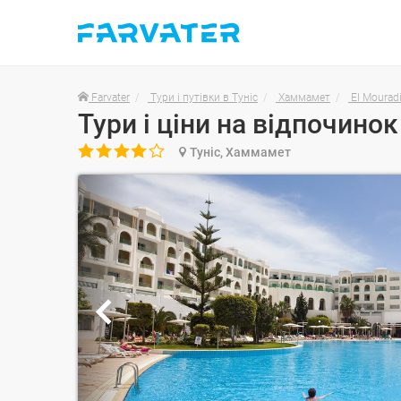
Farvater
Тури і путівки в Туніс
Хаммамет
El Moura

Туніс, Хаммамет