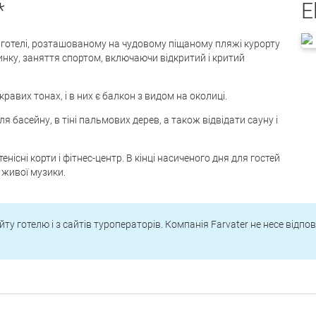
*
E
 готелі, розташованому на чудовому піщаному пляжі курорту
инку, заняття спортом, включаючи відкритий і критий
авих тонах, і в них є балкон з видом на околиці.
 басейну, в тіні пальмових дерев, а також відвідати сауну і
нісні корти і фітнес-центр. В кінці насиченого дня для гостей
 живої музики.
йту готелю і з сайтів туроператорів. Компанія Farvater не несе відпо