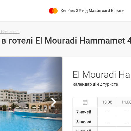
Кешбек 3% від
Mastercard
Більше
di Hammamet
El Mouradi H
Календар цін
2 туриста
13.08
14.0
7 ночей
8 ночей