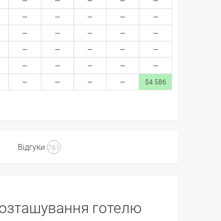
$4 586
Відгуки
761
озташування готелю