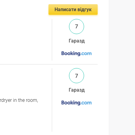
Написати відгук
7
Гаразд
7
Гаразд
rdryer in the room,