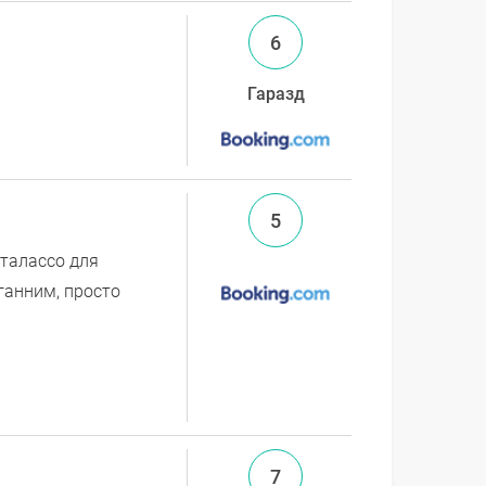
6
Гаразд
5
 талассо для
оганним, просто
7