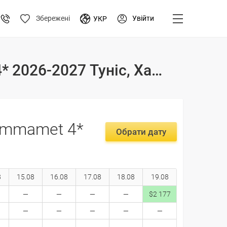
Увійти
Збережені
УКР
Тури і ціни на відпочинок в готелі El Mouradi Hammamet 4* 2026-2027 Туніс, Хаммамет
ammamet 4*
Обрати дату
8
15.08
16.08
17.08
18.08
19.08
$2 177