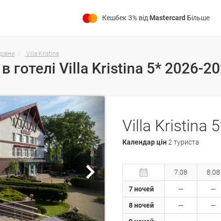
Кешбек 3% від
Mastercard
Більше
країни
Villa Kristina
в готелі Villa Kristina 5* 2026-
Villa Kristina 5
Календар цін
2 туриста
7.08
8.08
7 ночей
8 ночей