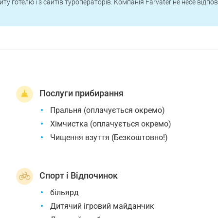
йту готелю і з сайтів туроператорів. Компанія Farvater не несе відпо
Послуги прибирання
Пральня (оплачується окремо)
Хімчистка (оплачується окремо)
Чищення взуття (Безкоштовно!)
Спорт і Відпочинок
більярд
Дитячий ігровий майданчик