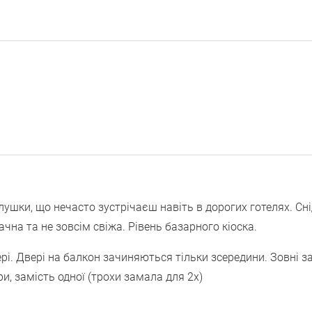
олушки, що нечасто зустрічаєш навіть в дорогих готелях. Сн
чна та не зовсім свіжа. Рівень базарного кіоска.
омері. Двері на балкон зачиняються тільки зсередини. Зовні 
и, замість одної (трохи замала для 2х)