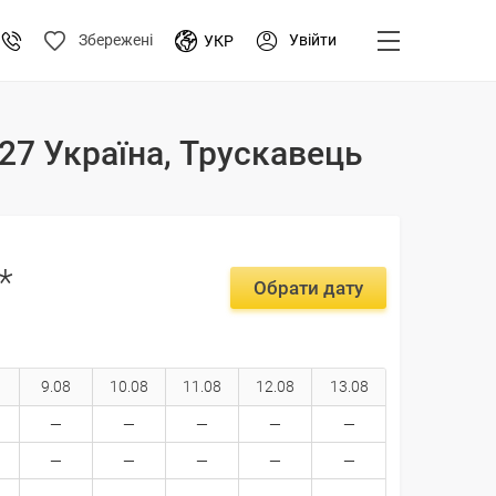
Увійти
Збережені
УКР
2027 Україна, Трускавець
*
Обрати дату
9.08
10.08
11.08
12.08
13.08