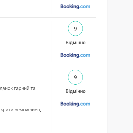
9
Відмінно
9
іданок гарний та
Відмінно
закрити неможливо,