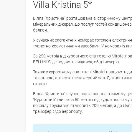
Villa Kristina 5*
Вілла "Христина" розташована в історичному центр
мінеральних джерел. До послуг гостей кондиціонер,
балкон.
У сучасних елегантних номерах готелю є електрич
туалетно-косметичними засобами. У номерах із к
За 250 метрів від курортного спа-готелю Mirotel пра
BELLINI'S, де подають сніданок, обід і вечерю.
Також у курортному спа-готелі Mirotel працюють д
та ванною, а також тренажерний зал. Діагностични
готелю.
Вілла "Христина" зручно розташована в самому цен
"Курортний" і лише за 50 метрів від художнього му
вокзалу Трускавця становить 200 метрів, а до Льв
трансфер з/до аеропорту.