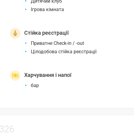
Дитячий клуб
Ігрова кімната
Стійка реєстрації
Приватне Check-in / -out
Цілодобова стійка реєстрації
Харчування і напої
бар
326