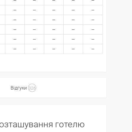
Відгуки
326
озташування готелю