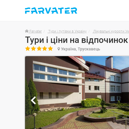
Farvater
Тури і путівки в Україну
Лікувальні курорти У
Тури і ціни на відпочинок 

Україна, Трускавець