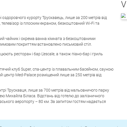
V
і оздоровчого курорту Трускавець, лише за 200 метрів від
 телевізор із плоским екраном, безкоштовний Wi-Fi та
ний чайник і окрема ванна кімната з безкоштовними
илимовим покриттям встановлено письмовий стіл.
цюють ресторан і бар L'escale, а також піано-бар і гриль
итячий клуб Super, спа-центр із плавальним басейном, сауною
й центр Med-Palace розміщений лише за 250 метрів від
трі Трускавця, лише за 700 метрів від мальовничого парку
зею Михайла Біласа. Відстань від готелю до залізничного
івського аеропорту – 80 км. За запитом гостям надається