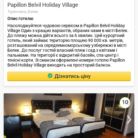
Papillon Belvil Holiday Village
Туреччина,
Белек
Опис готелю
Насолоджуйтеся чудовою сервісом в Papillon Belvil Holiday
Village Один з кращих варіантів, обраних нами в місті Белек.
До пляжу можна дійти всього за 6 хвилин. Цей курортний
готель, який займає територію площею 90 000 кв. метрів,
розташований на середземноморському узбережжі в місті
Белек. До послуг гостей власний пляж і сад з квітами і
пальмами. На території є відкритий басейн, спа-центр і
тенісні корти. Зі смаком оформлені номери готелю Papillon
Belvil Holiday Village виходять на просторий балкон.
Дізнатись ціну
10