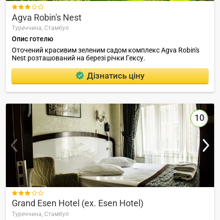

Agva Robin's Nest
Туреччина,
Стамбул
Опис готелю
Оточений красивим зеленим садом комплекс Agva Robin's
Nest розташований на березі річки Гексу.
Дізнатись ціну
10

Grand Esen Hotel (ex. Esen Hotel)
Туреччина,
Стамбул