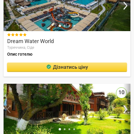

Dream Water World
Туреччина,
Сіде
Опис готелю
Дізнатись ціну
10