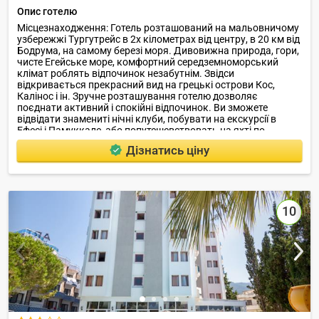
Опис готелю
Місцезнаходження: Готель розташований на мальовничому
узбережжі Тургутрейс в 2х кілометрах від центру, в 20 км від
Бодрума, на самому березі моря. Дивовижна природа, гори,
чисте Егейське море, комфортний середземноморський
клімат роблять відпочинок незабутнім. Звідси
відкривається прекрасний вид на грецькі острови Кос,
Калінос і ін. Зручне розташування готелю дозволяє
поєднати активний і спокійні відпочинок. Ви зможете
відвідати знамениті нічні клуби, побувати на екскурсії в
Ефесі і Памуккале, або попутешевствовать на яхті по
затишним бухтами.
Дізнатись ціну
10