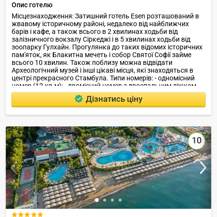
Опис готелю
Місцезнаходження: Затишний готель Esen розташований в
жвавому історичному районі, недалеко від найближчих
барів і кафе, а також всього в 2 хвилинах ходьби від
залізничного вокзалу Сіркеджі і в 5 хвилинах ходьби від
зоопарку Гулхайн. Прогулянка до таких відомих історичних
пам'яток, як Блакитна мечеть і собор Святої Софії займе
всього 10 хвилин. Також поблизу можна відвідати
Археологічний музей і інші цікаві місця, які знаходяться в
центрі прекрасного Стамбула. Типи номерів: - одномісний
номер (12 кв.м); - двомісний номер з двоспальним ліжком
(10 кв.м); - двомісний номер економ-класу з двоспальним
Дізнатись ціну
ліжком (10 кв.м); - двомісний номер з 2 односпальними
ліжками (19 кв.м); - тримісний номер з двоспальним і
односпальним ліжками або 3 односпальними ліжками (18
кв.м); - сімейний номер з двоспальним ліжком і 2
односпальними ліжками (22 кв.м).
10
