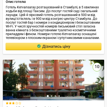
Опис готелю
Готель Kervansaray розташований в Стамбулі, в 5 хвилинах
ходьби від площі Таксим. До послуг гостей сад і загальний
лаундж. Цей 4-зірковий готель розташований в 500 м від
вулиці Істікляль і в 900 м від конгрес-центру Стамбула. До
послуг гостей бар і номери з кондиціонером і безкоштовним
Wi-Fi. У числі зручностей номерів письмовий стіл і власна
ванна кімната з безкоштовними туалетно-косметичними
приладдям і феном. Номери готелю Kervansaray оснащені
телевізором з плоским екраном і супутниковими каналами.
Дізнатись ціну
10
