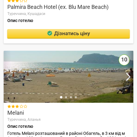

Palmira Beach Hotel (ex. Blu Mare Beach)
Туреччина,
Кушадаси
Опис готелю
Дізнатись ціну
10

Melani
Туреччина,
Аланья
Опис готелю
Готель Melani розташований в районі Обагель, в 3 км від м