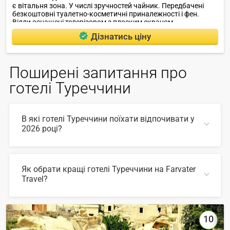
є вітальня зона. У числі зручностей чайник. Передбачені
безкоштовні туалетно-косметичні приналежності і фен.
Вілли оснащені телевізором з плоским екраном.
Дізнатись ціну
Поширені запитання про
готелі Туреччини
В які готелі Туреччини поїхати відпочивати у
2026 році?
У 2026 році популярні такі готелі Туреччини:
Як обрати кращі готелі Туреччини на Farvater
Travel?
ЗГОРНУТИ
Для вибору відповідного готелю ви можете
скористатись зручним пошуком по сайту, також на
Farvater Travel ви знайдете безліч фото готелів та
10
відгуків про кращі готелі Туреччини