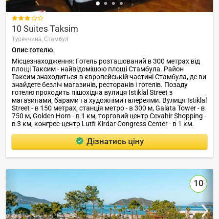

10 Suites Taksim
Туреччина,
Стамбул
Опис готелю
Місцезнаходження: Готель розташований в 300 метрах від
площі Таксим - найвідомішою площі Стамбула. Район
Таксим знаходиться в європейській частині Стамбула, де ви
знайдете безліч магазинів, ресторанів і готелів. Позаду
готелю проходить пішохідна вулиця Istiklal Street з
магазинами, барами та художніми галереями. Вулиця Istiklal
Street - в 150 метрах, станція метро - в 300 м, Galata Tower - в
750 м, Golden Horn - в 1 км, торговий центр Cevahir Shopping -
в 3 км, конгрес-центр Lutfi Kirdar Congress Center - в 1 км.
Дізнатись ціну
10