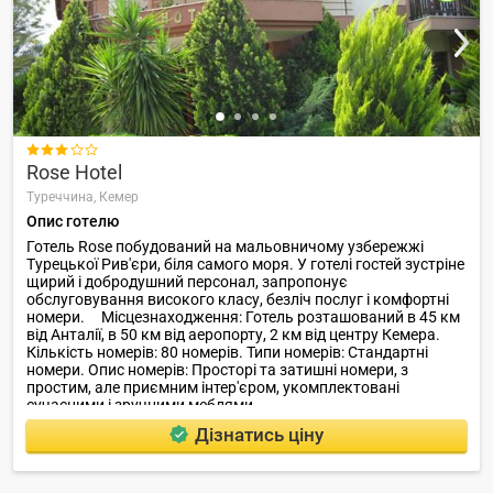

Rose Hotel
Туреччина,
Кемер
Опис готелю
Готель Rose побудований на мальовничому узбережжі
Турецької Рив'єри, біля самого моря. У готелі гостей зустріне
щирий і добродушний персонал, запропонує
обслуговування високого класу, безліч послуг і комфортні
номери. Місцезнаходження: Готель розташований в 45 км
від Анталії, в 50 км від аеропорту, 2 км від центру Кемера.
Кількість номерів: 80 номерів. Типи номерів: Стандартні
номери. Опис номерів: Просторі та затишні номери, з
простим, але приємним інтер'єром, укомплектовані
сучасними і зручними меблями.
Дізнатись ціну