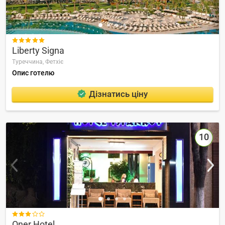

Liberty Signa
Туреччина,
Фетхіє
Опис готелю
Дізнатись ціну
10

Oner Hotel