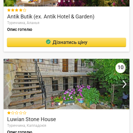

Antik Butik (ex. Antik Hotel & Garden)
Туреччина,
Аланья
Опис готелю
Дізнатись ціну
10

Luwian Stone House
Туреччина,
Каппадокія
Опис готелю