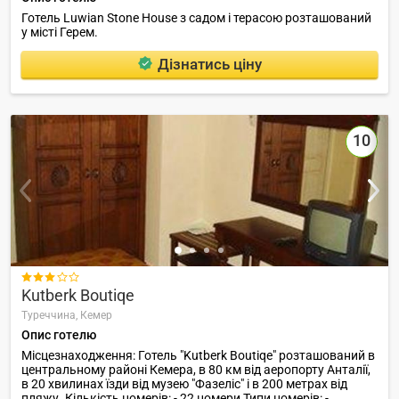
Готель Luwian Stone House з садом і терасою розташований
у місті Герем.
Дізнатись ціну
10

Kutberk Boutiqe
Туреччина,
Кемер
Опис готелю
Місцезнаходження: Готель "Kutberk Boutiqe" розташований в
центральному районі Кемера, в 80 км від аеропорту Анталії,
в 20 хвилинах їзди від музею "Фазеліс" і в 200 метрах від
пляжу. Кількість номерів: - 22 номери Типи номерів: -