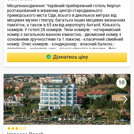
Місцезнаходження: Чарівний прибережний готель Neptun
розташований в жвавому центрі стародавнього
приморського міста Сіде, всього в декількох метрах від
місцевих музею і театру, багатьох інших місцевих визначних
пам'яток, а також в 65 км від аеропорту Анталії. Кількість
номерів: У готелі 28 номерів. Типи номерів: - чотиримісний
номер з загальною ванною кімнатою; - двомісний номер з
основними зручностями та 1 ліжком; - класичний сімейний
номер. Опис номерів: - кондиціонер; - власний балкон; -
телевізор; - холодильник; - ванна кімната з душем; - фен.
Дізнатись ціну
10
