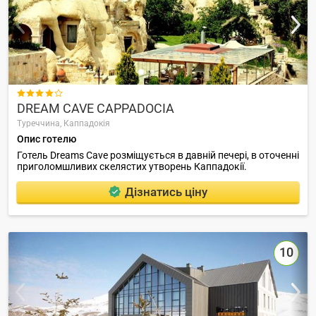
ЗГОРНУТИ

DREAM CAVE CAPPADOCIA
Туреччина,
Каппадокія
Опис готелю
Готель Dreams Cave розміщується в давній печері, в оточенні
приголомшливих скелястих утворень Каппадокії.
Дізнатись ціну
10