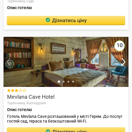
Туреччина,
Сіде
Опис готелю
Дізнатись ціну
10

Mevlana Cave Hotel
Туреччина,
Каппадокія
Опис готелю
Готель Mevlana Cave розташований у місті Герем. До послуг
гостей сад, тераса та безкоштовний Wi-Fi.
Дізнатись ціну