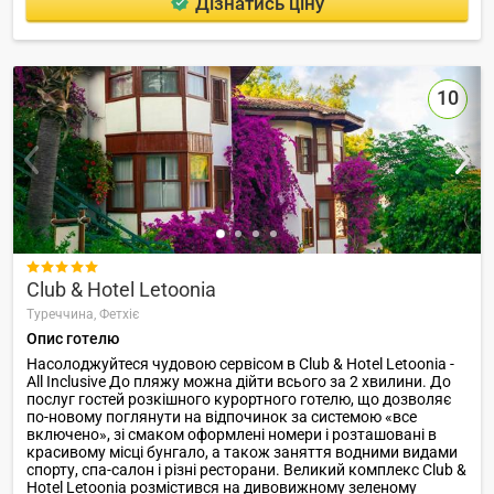
Дізнатись ціну
10

Club & Hotel Letoonia
Туреччина,
Фетхіє
Опис готелю
Насолоджуйтеся чудовою сервісом в Club & Hotel Letoonia -
All Inclusive До пляжу можна дійти всього за 2 хвилини. До
послуг гостей розкішного курортного готелю, що дозволяє
по-новому поглянути на відпочинок за системою «все
включено», зі смаком оформлені номери і розташовані в
красивому місці бунгало, а також заняття водними видами
спорту, спа-салон і різні ресторани. Великий комплекс Club &
Hotel Letoonia розмістився на дивовижному зеленому