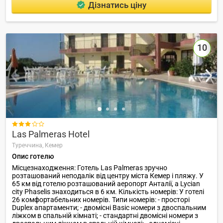
Дізнатись ціну
10

Las Palmeras Hotel
Туреччина,
Кемер
Опис готелю
Місцезнаходження: Готель Las Palmeras зручно
розташований неподалік від центру міста Кемер і пляжу. У
65 км від готелю розташований аеропорт Анталії, а Lycian
city Phaselis знаходиться в 6 км. Кількість номерів: У готелі
26 комфортабельних номерів. Типи номерів: - просторі
Duplex апартаменти; - двомісні Basic номери з двоспальним
ліжком в спальній кімнаті; - стандартні двомісні номери з