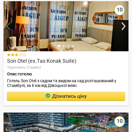
10

Son Otel (ex.Tas Konak Suite)
Туреччина,
Стамбул
Опис готелю
Готель Son Otel з садом та видом на сад розташований у
Стамбулі, за 6 км від Дівоцької вежі.
Дізнатись ціну
10