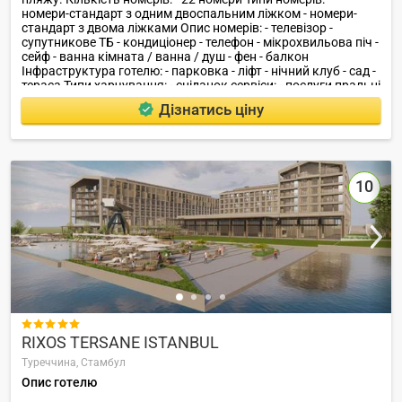
номери-стандарт з одним двоспальним ліжком - номери-
стандарт з двома ліжками Опис номерів: - телевізор -
супутникове ТБ - кондиціонер - телефон - мікрохвильова піч -
сейф - ванна кімната / ванна / душ - фен - балкон
Інфраструктура готелю: - парковка - ліфт - нічний клуб - сад -
тераса Типи харчування: - сніданок сервіси: - послуги пральні
- пункт обміну валют - кондиціонер в громадських місцях -
Дізнатись ціну
камера схову багажу - цілодобова робота стійки реєстрації -
медичні послуги - обслуговування номерів - доступ в
Інтернет - трансфер з / до аеропорту (за додаткову плату)
Розваги і спорт: - відкритий басейн - гра в казино - дискотека
Для дітей: - дитячі ліжечка - діти до 6 років проживають
10
безкоштовно Ресторани, бари: - ресторан - бар пляж: - пляж
знаходиться в 200 м від готелю Додаткова інформація: -
номера / зручності для людей з обмеженими фізичними
можливостями - можливе розміщення з домашніми
тваринами .

RIXOS TERSANE ISTANBUL
Туреччина,
Стамбул
Опис готелю