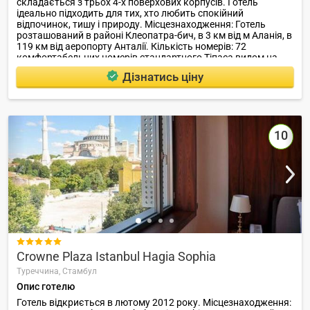
складається з трьох 4-х поверхових корпусів. Готель
ідеально підходить для тих, хто любить спокійний
відпочинок, тишу і природу. Місцезнаходження: Готель
розташований в районі Клеопатра-бич, в 3 км від м Аланія, в
119 км від аеропорту Анталії. Кількість номерів: 72
комфортабельних номерів стандартного Тіпаса видом на
море і сад і 4 двокімнатних сімейних номера.
Дізнатись ціну
10

Crowne Plaza Istanbul Hagia Sophia
Туреччина,
Стамбул
Опис готелю
Готель відкриється в лютому 2012 року. Місцезнаходження: