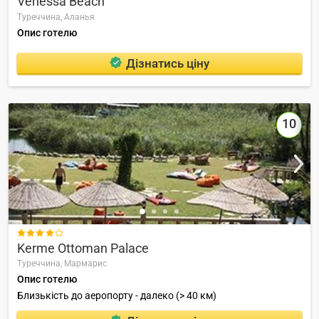
Venessa Beach
Туреччина,
Аланья
Опис готелю
Дізнатись ціну
10

Kerme Ottoman Palace
Туреччина,
Мармарис
Опис готелю
Близькість до аеропорту - далеко (> 40 км)