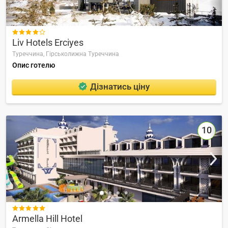

Liv Hotels Erciyes
Туреччина,
Гірськолижна Туреччина
Опис готелю
Дізнатись ціну
10

Armella Hill Hotel