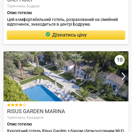
Туреччина,
Бодрум
Опис готелю
Цей комфортабельний готель, розрахований на сімейний
відпочинок, знаходиться в центрі Бодрума.
Дізнатись ціну
10

RISUS GARDEN MARINA
Туреччина,
Кушадаси
Опис готелю
Курортний готель Risus Garden з баром і безкоштовним Wi-Fi