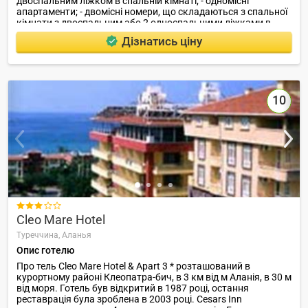
двоспальним ліжком в спальній кімнаті; - одномісні
апартаменти; - двомісні номери, що складаються з спальної
кімнати з двоспальним або 2 односпальними ліжками в
спальній кімнаті; - чотиримісні номери; - стандартні тримісні
Дізнатись ціну
номери.
10

Cleo Mare Hotel
Туреччина,
Аланья
Опис готелю
Про тель Cleo Mare Hotel & Apart 3 * розташований в
курортному районі Клеопатра-бич, в 3 км від м Аланія, в 30 м
від моря. Готель був відкритий в 1987 році, остання
реставрація була зроблена в 2003 році. Cesars Inn