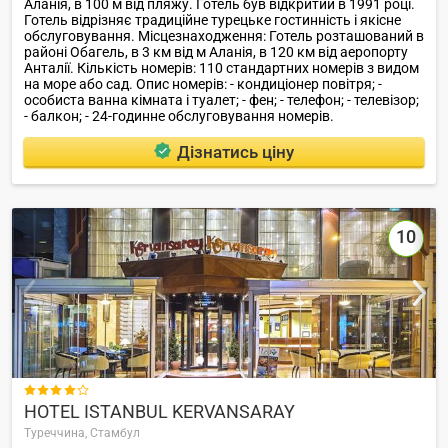
Аланія, в 100 м від пляжу. Готель був відкритий в 1991 році.
Готель відрізняє традиційне турецьке гостинність і якісне
обслуговування. Місцезнаходження: Готель розташований в
районі Обагель, в 3 км від м Аланія, в 120 км від аеропорту
Анталії. Кількість номерів: 110 стандартних номерів з видом
на море або сад. Опис номерів: - кондиціонер повітря; -
особиста ванна кімната і туалет; - фен; - телефон; - телевізор;
- балкон; - 24-годинне обслуговування номерів.
Дізнатись ціну
10

HOTEL ISTANBUL KERVANSARAY
Туреччина,
Стамбул