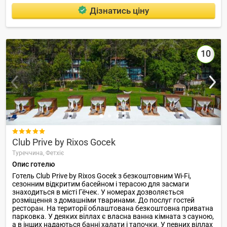
Дізнатись ціну
10

Club Prive by Rixos Gocek
Туреччина,
Фетхіє
Опис готелю
Готель Club Prive by Rixos Gocek з безкоштовним Wi-Fi,
сезонним відкритим басейном і терасою для засмаги
знаходиться в місті Гёчек. У номерах дозволяється
розміщення з домашніми тваринами. До послуг гостей
ресторан. На території облаштована безкоштовна приватна
парковка. У деяких віллах є власна ванна кімната з сауною,
а в інших надаються банні халати і тапочки. У певних віллах