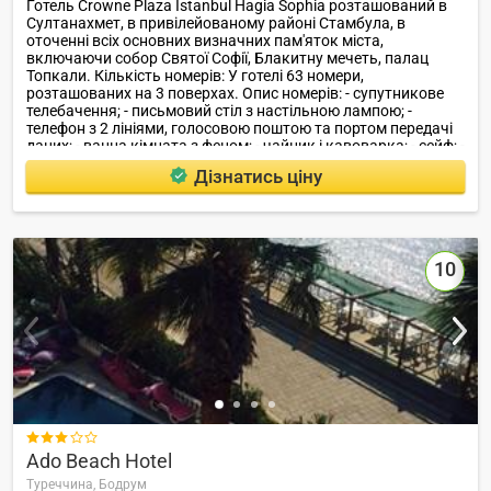
Готель Crowne Plaza Istanbul Hagia Sophia розташований в
Султанахмет, в привілейованому районі Стамбула, в
оточенні всіх основних визначних пам'яток міста,
включаючи собор Святої Софії, Блакитну мечеть, палац
Топкали. Кількість номерів: У готелі 63 номери,
розташованих на 3 поверхах. Опис номерів: - супутникове
телебачення; - письмовий стіл з настільною лампою; -
телефон з 2 лініями, голосовою поштою та портом передачі
даних; - ванна кімната з феном; - чайник і кавоварка; - сейф; -
кондиціонер; - праска і прасувальна дошка.
Дізнатись ціну
10

Ado Beach Hotel
Туреччина,
Бодрум