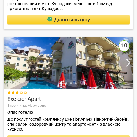
розташований в місті Кушадаси, менш ніж в 1 км від
пристані для яхт Кушадаси.
Дізнатись ціну
10

Exelcior Apart
Туреччина,
Мармарис
Опис готелю
До послуг гостей комплексу Exelsior Annex відкритий басейн,
спа-салон, оздоровчий центр та апартаменти з власною
кухнею.