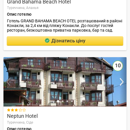
Grand Bahama Beach Hotel
Туреччина,
Аланья
Опис готелю
Готель GRAND BAHAMA BEACH OTEL розташований в районі
Конакли, за 2,4 км від пляжу Конакли. До послуг гостей
ресторан, безкоштовна приватна парковка, бар та сад.
Дізнатись ціну
10

Neptun Hotel
Туреччина,
Сіде
Опис готелю