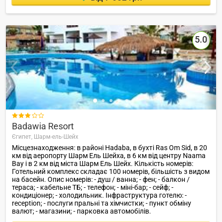
5.0

Badawia Resort
Єгипет,
Шарм-ель-Шейх
Місцезнаходження: в районі Hadaba, в бухті Ras Om Sid, в 20
км від аеропорту Шарм Ель Шейха, в 6 км від центру Naama
Bay і в 2 км від міста Шарм Ель Шейх. Кількість номерів:
Готельний комплекс складає 100 номерів, більшість з видом
на басейн. Опис номерів: - душ / ванна; - фен; - балкон /
тераса; - кабельне ТБ; - телефон; - міні-бар; - сейф; -
кондиціонер; - холодильник. Інфраструктура готелю: -
reception; - послуги пральні та хімчистки; - пункт обміну
валют; - магазини; - парковка автомобілів.