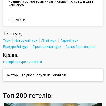
кращих туроператорів України онлайн по кращій ціні з
кешбеком.
ЗГОРНУТИ
Тип туру
Тури
Новорічні тури
Літні тури
Гарячі тури
Екскурсійні тури
Гірськолижні тури
Раннє бронювання
Країна
Новорічні тури в Австрію
На сторінці підібрано тури на новий рік.
Топ
200 готелів
: