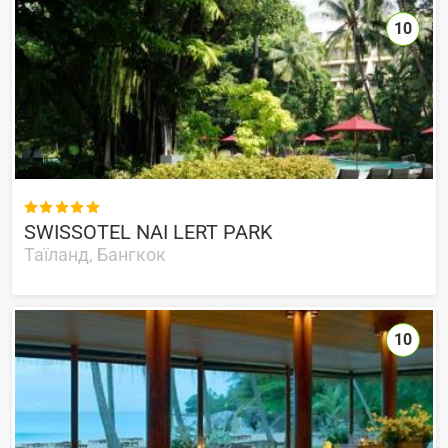
10

SWISSOTEL NAI LERT PARK
Таїланд, Бангкок
10