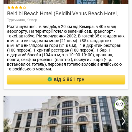

Beldibi Beach Hotel (Beldibi Venus Beach Hotel, Larissa Inn)
Туреччина,
Кемер
Розташування: в Белдібі, в 20 км від Кемера, в 40 км від
аеропорту. На території готелю зелений сад. Транспорт -
таксі, автобус. Рік заснування 2002. В готелі: 35 стандартних
кімнат з виглядом на море (21 кв.м) і 35 стандартних
кімнат з виглядом на гори (21 кв.м), 1 відкритий ресторан
(100 персон), 1 критий ресторан (100 персон), 1 бар, 1
відкритий басейн (104 кв.м, ч.р.10: 00-19: 00), пральня,
пошта, сейф на ресепшн (платно ), послуги лікаря (ч.р.
встановлює готель), персонал готелю володіє англійською
та російською мовами.
від 6 861 грн
9.2