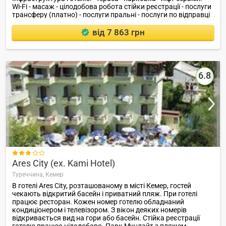
Wi-Fi - масаж - цілодобова робота стійки реєстрації - послуги
трансферу (платно) - послуги пральні - послуги по відправці
факсу / ксерокопіювання - шезлонги і парасольки біля
басейну Розваги і спорт: - відкритий басейн - Турецька баня -
від 7 863 грн
гра в дартс Для дітей: - діти до 12 років проживають
безкоштовно - дитячі ліжечка Ресторани, бари: - ресторан -
бар - снек-бар пляж: - пляж Клеопатра розташований в 200
м від готелю Додаткова інформація: - розміщення з
домашніми тваринами заборонено .
6.8

Ares City (ex. Kami Hotel)
Туреччина,
Кемер
В готелі Ares City, розташованому в місті Кемер, гостей
чекають відкритий басейн і приватний пляж. При готелі
працює ресторан. Кожен номер готелю обладнаний
кондиціонером і телевізором. З вікон деяких номерів
відкривається вид на гори або басейн. Стійка реєстрації
готелю працює цілодобово. Парк Мунлайт з пляжем