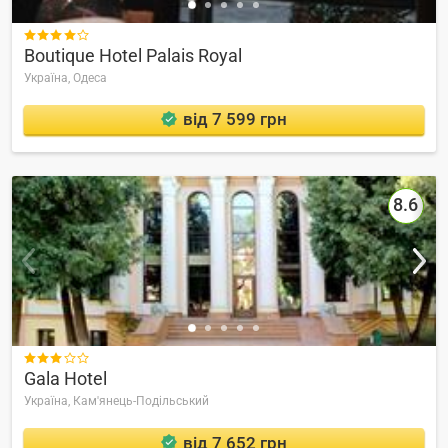

Boutique Hotel Palais Royal
Україна,
Одеса
від 7 599 грн
8.6

Gala Hotel
Україна,
Кам'янець-Подільський
від 7 652 грн