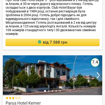
Про тель Club Hotel Bayar 3 * розташований в 2 км від центру
м Аланія, в 30 м через дорогу від власного пляжу. Готель
складається з двох корпусів. Club Hotel Bayar був
побудований в 1989 році, остання реставрація була
зроблена в 2004 році. Готель добре підходить як для
індивідуального відпочинку, так і для сімейного.
Місцезнаходження: Готель розташований в 2 км від центру
м Аланія, в 125 км від аеропорту Анталії. Кількість номерів:
106 номерів стандартного типу і 30 двокімнатних сімейних
номерів.
від 7 388 грн
7.4

Parus Hotel Kemer