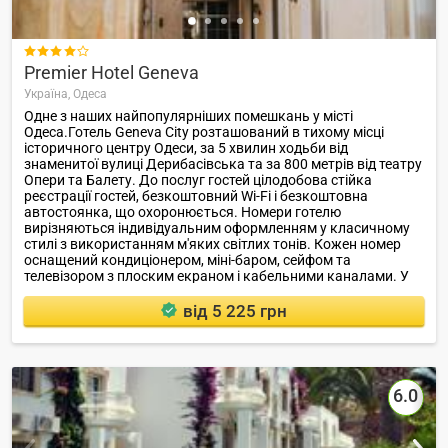

Premier Hotel Geneva
Україна,
Одеса
Одне з наших найпопулярніших помешкань у місті
Одеса.Готель Geneva City розташований в тихому місці
історичного центру Одеси, за 5 хвилин ходьби від
знаменитої вулиці Дерибасівська та за 800 метрів від театру
Опери та Балету. До послуг гостей цілодобова стійка
реєстрації гостей, безкоштовний Wi-Fi і безкоштовна
автостоянка, що охоронюється. Номери готелю
вирізняються індивідуальним оформленням у класичному
стилі з використанням м'яких світлих тонів. Кожен номер
оснащений кондиціонером, міні-баром, сейфом та
телевізором з плоским екраном і кабельними каналами. У
затишному ресторані подають страви місцевої та
європейської кухні, а також континентальний сніданок
від 5 225 грн
щоранку.
6.0