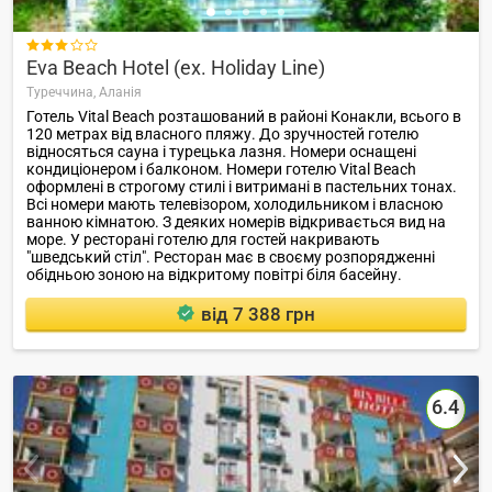

Eva Beach Hotel (ex. Holiday Line)
Туреччина,
Аланія
Готель Vital Beach розташований в районі Конакли, всього в
120 метрах від власного пляжу. До зручностей готелю
відносяться сауна і турецька лазня. Номери оснащені
кондиціонером і балконом. Номери готелю Vital Beach
оформлені в строгому стилі і витримані в пастельних тонах.
Всі номери мають телевізором, холодильником і власною
ванною кімнатою. З деяких номерів відкривається вид на
море. У ресторані готелю для гостей накривають
"шведський стіл". Ресторан має в своєму розпорядженні
обідньою зоною на відкритому повітрі біля басейну.
від 7 388 грн
6.4