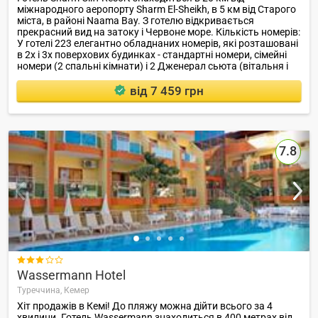
міжнародного аеропорту Sharm El-Sheikh, в 5 км від Старого
міста, в районі Naama Bay. З готелю відкривається
прекрасний вид на затоку і Червоне море. Кількість номерів:
У готелі 223 елегантно обладнаних номерів, які розташовані
в 2х і 3х поверхових будинках - стандартні номери, сімейні
номери (2 спальні кімнати) і 2 Дженерал сьюта (вітальня і
спальна кімната).
від 7 459 грн
7.8

Wassermann Hotel
Туреччина,
Кемер
Хіт продажів в Кемі! До пляжу можна дійти всього за 4
хвилини. Готель Wassermann знаходиться в 400 метрах від