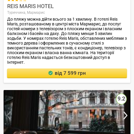
REIS MARIS HOTEL
Туреччина,
Мармарис
До пляжу можна дійти всього за 1 хвилину. В готелі Reis
Maris, розташованому в центрі міста Мармарис, до послуг
гостей номери з телевізором з плоским екраном і власним
балконом і басейн на даху. До пляжу менше 5 хвилин
ходьби. У номерах готелю Reis Maris, обставлених меблями з
темного дерева і оформлених в сучасному стилі з
використанням пастельних тонів, є кондиціонер, телевізор з
плоским екраном і власна ванна кімната. На території
готелю Reis Maris надається безкоштовний доступ в
Інтернет.
від 7 599 грн
9.2