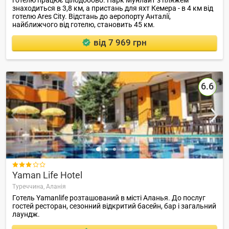
знаходиться в 3,8 км, а пристань для яхт Кемера - в 4 км від
готелю Ares City. Відстань до аеропорту Анталії,
найближчого від готелю, становить 45 км.
від 7 969 грн
6.6

Yaman Life Hotel
Туреччина,
Аланія
Готель Yamanlife розташований в місті Аланья. До послуг
гостей ресторан, сезонний відкритий басейн, бар і загальний
лаундж.