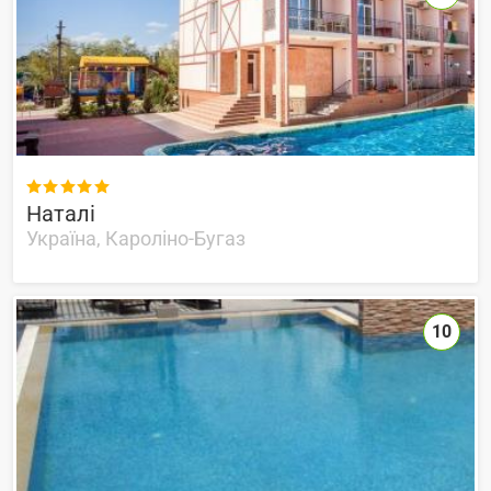

Наталі
Україна, Кароліно-Бугаз
10