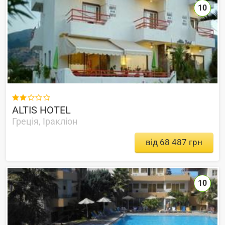
10

ALTIS HOTEL
Греція, Іракліон
від 68 487 грн
10