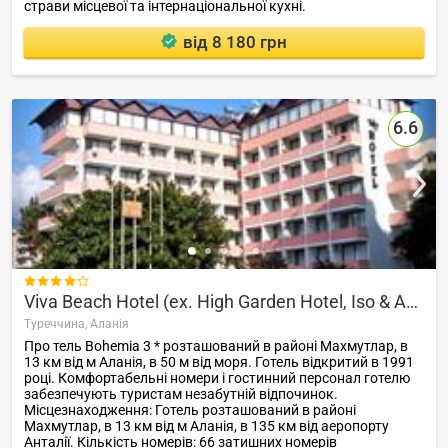
страви місцевої та інтернаціональної кухні.
від 8 180 грн
6.6

Viva Beach Hotel (ex. High Garden Hotel, Iso & Asi Hotel Mahmutlar)
Туреччина,
Аланія
Про тель Bohemia 3 * розташований в районі Махмутлар, в
13 км від м Аланія, в 50 м від моря. Готель відкритий в 1991
році. Комфортабельні номери і гостинний персонал готелю
забезпечують туристам незабутній відпочинок.
Місцезнаходження: Готель розташований в районі
Махмутлар, в 13 км від м Аланія, в 135 км від аеропорту
Анталії. Кількість номерів: 66 затишних номерів