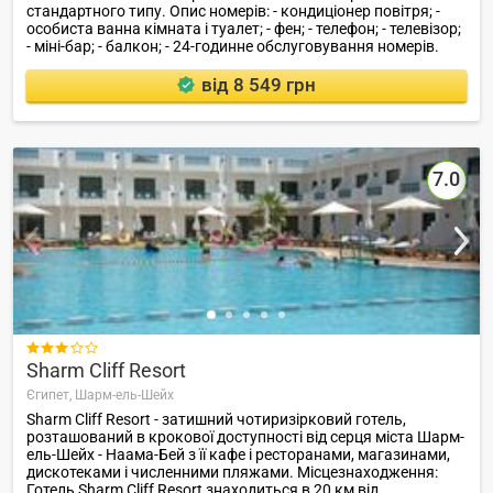
стандартного типу. Опис номерів: - кондиціонер повітря; -
особиста ванна кімната і туалет; - фен; - телефон; - телевізор;
- міні-бар; - балкон; - 24-годинне обслуговування номерів.
від 8 549 грн
7.0

Sharm Cliff Resort
Єгипет,
Шарм-ель-Шейх
Sharm Cliff Resort - затишний чотиризірковий готель,
розташований в крокової доступності від серця міста Шарм-
ель-Шейх - Наама-Бей з її кафе і ресторанами, магазинами,
дискотеками і численними пляжами. Місцезнаходження:
Готель Sharm Cliff Resort знаходиться в 20 км від