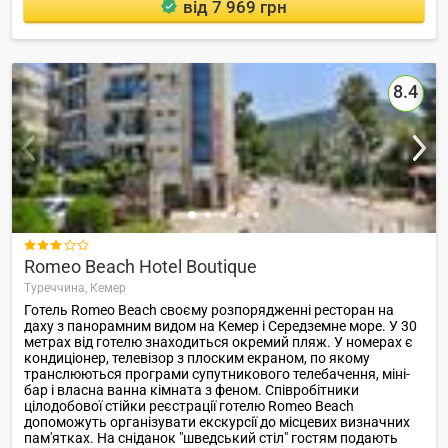
від 7 969 грн
8.4

Romeo Beach Hotel Boutique
Туреччина,
Кемер
Готель Romeo Beach своєму розпорядженні ресторан на
даху з панорамним видом на Кемер і Середземне море. У 30
метрах від готелю знаходиться окремий пляж. У номерах є
кондиціонер, телевізор з плоским екраном, по якому
транслюються програми супутникового телебачення, міні-
бар і власна ванна кімната з феном. Співробітники
цілодобової стійки реєстрації готелю Romeo Beach
допоможуть організувати екскурсії до місцевих визначних
пам'ятках. На сніданок "шведський стіл" гостям подають