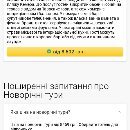
пляжу Кемера. До послуг гостей відкритий басейн і сонячна
тераса з видом на Таврские гори, а також номери з
кондиціонером і балконом. У номерах є міні-бар і
супутникове телебачення, а також власна ванна кімната з
феном. Вранці в готелі сервірують сніданок «шведський
стіл» зі свіжими фруктами. У ресторані можна замовити
страви місцевої та інтернаціональної кухні. Гості можуть
провести час в караоке-барі або відпочити в кальянном
лаундж.
від 8 602 грн
Поширенні запитання про
Новорічні тури
Яка ціна на новорічні тури?
Ціна на новорічні тури від 8459 грн. Обирайте готель для
відпочинку