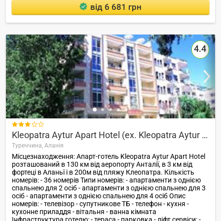
від 6 681 грн
4.4

Kleopatra Aytur Apart Hotel (ex. Kleopatra Aytur Suit)
Туреччина,
Аланія
Місцезнаходження: Апарт-готель Kleopatra Aytur Apart Hotel
розташований в 130 км від аеропорту Анталії, в 3 км від
фортеці в Аланьї і в 200м від пляжу Клеопатра. Кількість
номерів: - 36 номерів Типи номерів: - апартаменти з однією
спальнею для 2 осіб - апартаменти з однією спальнею для 3
осіб - апартаменти з однією спальнею для 4 осіб Опис
номерів: - телевізор - супутникове ТБ - телефон - кухня -
кухонне приладдя - вітальня - ванна кімната
Інфраструктура готелю: - тераса - парковка - ліфт сервіси: -