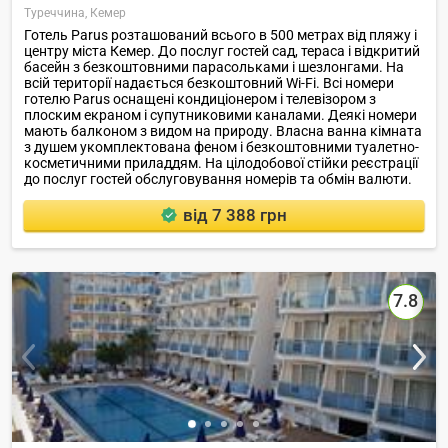
Туреччина,
Кемер
Готель Parus розташований всього в 500 метрах від пляжу і
центру міста Кемер. До послуг гостей сад, тераса і відкритий
басейн з безкоштовними парасольками і шезлонгами. На
всій території надається безкоштовний Wi-Fi. Всі номери
готелю Parus оснащені кондиціонером і телевізором з
плоским екраном і супутниковими каналами. Деякі номери
мають балконом з видом на природу. Власна ванна кімната
з душем укомплектована феном і безкоштовними туалетно-
косметичними приладдям. На цілодобової стійки реєстрації
до послуг гостей обслуговування номерів та обмін валюти.
від 7 388 грн
7.8