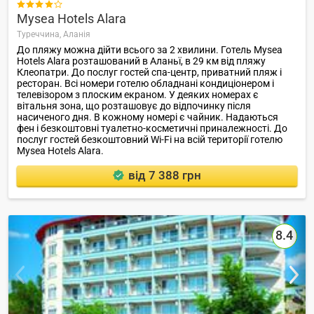

Mysea Hotels Alara
Туреччина,
Аланія
До пляжу можна дійти всього за 2 хвилини. Готель Mysea
Hotels Alara розташований в Аланьї, в 29 км від пляжу
Клеопатри. До послуг гостей спа-центр, приватний пляж і
ресторан. Всі номери готелю обладнані кондиціонером і
телевізором з плоским екраном. У деяких номерах є
вітальня зона, що розташовує до відпочинку після
насиченого дня. В кожному номері є чайник. Надаються
фен і безкоштовні туалетно-косметичні приналежності. До
послуг гостей безкоштовний Wi-Fi на всій території готелю
Mysea Hotels Alara.
від 7 388 грн
8.4