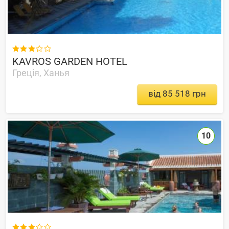

KAVROS GARDEN HOTEL
Греція, Ханья
від 85 518 грн
10
