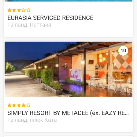

EURASIA SERVICED RESIDENCE
Таїланд, Паттайя
10

SIMPLY RESORT BY METADEE (ex. EAZY RESORT)
Таїланд, пляж Ката