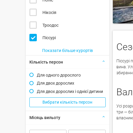
Нікосія
Троодос
Піссурі
Сез
Показати більше курортів
Піссурі 
Кількість персон
вина. Ул
збирання
Для одного дорослого
Для двох дорослих
Вал
Для двох дорослих і однієї дитини
Вибрати кількість персон
Усі розр
три — бі
Місяць вильоту
власники