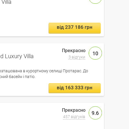
Villa
від 237 186 грн
10
d Luxury Villa
3 відгуки
 розташована в курортному селищі Протарас. До
ний басейн і патіо.
від 163 333 грн
9.6
457 відгуків