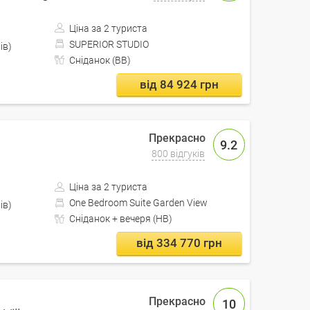
Ціна за 2 туриста
SUPERIOR STUDIO
 Кишинів)
Сніданок (BB)
від 84 924 грн
9.2
800 відгуків
Ціна за 2 туриста
One Bedroom Suite Garden View
 Кишинів)
Сніданок + вечеря (HB)
від 334 770 грн
10