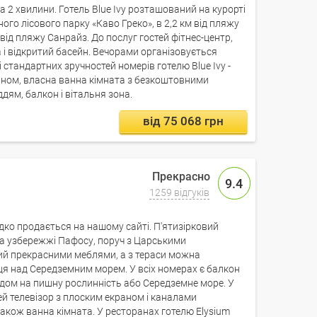
 2 хвилини. Готель Blue Ivy розташований на курорті
ого лісового парку «Каво Греко», в 2,2 км від пляжу
 від пляжу Санрайз. До послуг гостей фітнес-центр,
а і відкритий басейн. Вечорами організовується
стандартних зручностей номерів готелю Blue Ivy -
аном, власна ванна кімната з безкоштовними
ям, балкон і вітальня зона.
від 75 068 грн
9.4
1259 відгуків
идко продається на нашому сайті. П'ятизірковий
на узбережжі Пафосу, поруч з Царськими
ий прекрасними меблями, а з тераси можна
ця над Середземним морем. У всіх номерах є балкон
дом на пишну рослинність або Середземне море. У
ей телевізор з плоским екраном і каналами
також ванна кімната. У ресторанах готелю Elysium