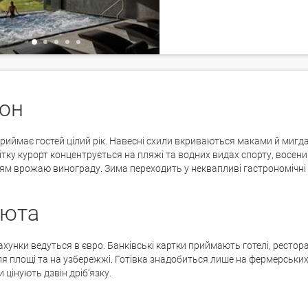
он
приймає гостей цілий рік. Навесні схили вкриваються маками й мигд
ітку курорт концентрується на пляжі та водних видах спорту, восе
м врожаю винограду. Зима переходить у неквапливі гастрономічні 
юта
ахунки ведуться в євро. Банківські картки приймають готелі, рестор
ля площі та на узбережжі. Готівка знадобиться лише на фермерських 
 цінують дзвін дріб’язку.