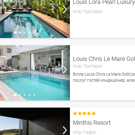
Louis Lora Pearl Luxury 
Кіпр,
Протарас
Louis Chris Le Mare Gol
Кіпр,
Протарас
Вілла Louis Chris Le Mare Gold
послуг гостей кондиціонер, влас

Minthis Resort
Кіпр,
Пафос