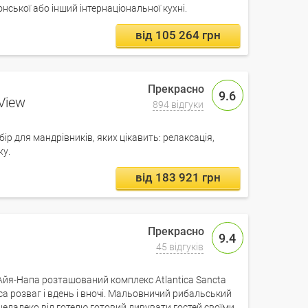
онської або інший інтернаціональної кухні.
від 105 264 грн
9.6
View
894 відгуки
бір для мандрівників, яких цікавить: релаксація,
жу.
від 183 921 грн
9.4
45 відгуків
 Айя-Напа розташований комплекс Atlantica Sancta
аса розваг і вдень і вночі. Мальовничий рибальський
едалеко від готелю готовий дивувати гостей своїми