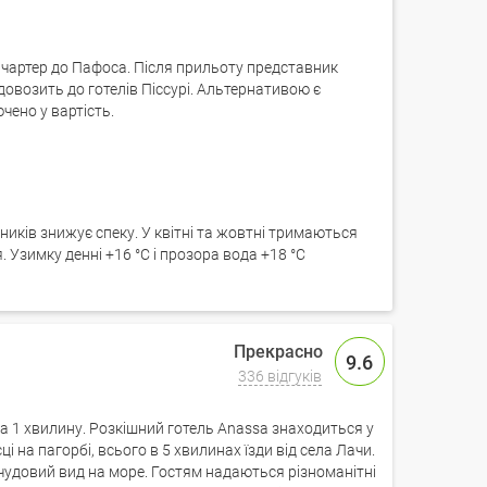
 чартер до Пафоса. Після прильоту представник
овозить до готелів Піссурі. Альтернативою є
чено у вартість.
дників знижує спеку. У квітні та жовтні тримаються
я. Узимку денні +16 °C і прозора вода +18 °C
9.6
336 відгуків
а 1 хвилину. Розкішний готель Anassa знаходиться у
і на пагорбі, всього в 5 хвилинах їзди від села Лачи.
 чудовий вид на море. Гостям надаються різноманітні