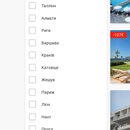
Таллінн
Алмати
Риги
-107€
Варшава
Краків
Катовіце
Жешув
Париж
Ліон
Нант
Прага