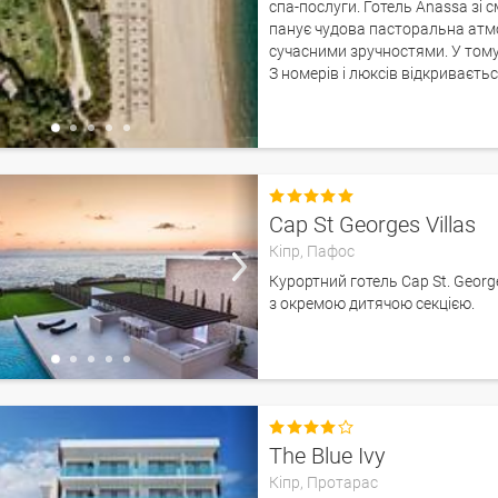
спа-послуги. Готель Anassa зі
панує чудова пасторальна атмо
сучасними зручностями. У тому
З номерів і люксів відкриваєть

Cap St Georges Villas
Кіпр,
Пафос
Курортний готель Cap St. Georg
з окремою дитячою секцією.

The Blue Ivy
Кіпр,
Протарас