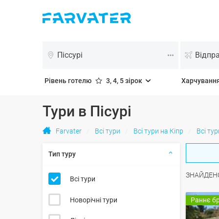
Піссурі
Відпр
Рівень готелю
3, 4, 5 зірок
Харчуванн
Тури в Пісурі
Farvater
Всі тури
Всі тури на Кіпр
Всі тур
Тип туру
ЗНАЙДЕН
Всі тури
Новорічні тури
Раннє б