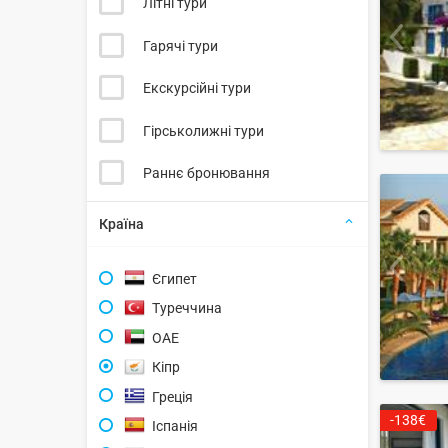
Літні тури
Гарячі тури
Екскурсійні тури
Гірськолижні тури
Раннє бронювання
Країна
Єгипет
Туреччина
ОАЕ
Кіпр
Греція
-138€
Іспанія