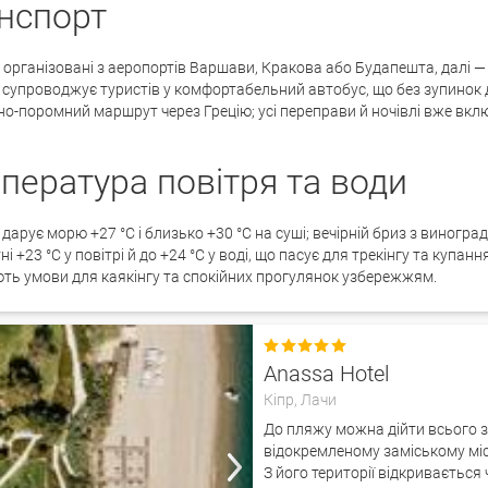
нспорт
організовані з аеропортів Варшави, Кракова або Будапешта, далі —
 супроводжує туристів у комфортабельний автобус, що без зупинок д
о-поромний маршрут через Грецію; усі переправи й ночівлі вже вклю
пература повітря та води
дарує морю +27 °C і близько +30 °C на суші; вечірній бриз з виногра
і +23 °C у повітрі й до +24 °C у воді, що пасує для трекінгу та купанн
ть умови для каякінгу та спокійних прогулянок узбережжям.

Anassa Hotel
Кіпр,
Лачи
До пляжу можна дійти всього з
відокремленому заміському місц
З його території відкривається