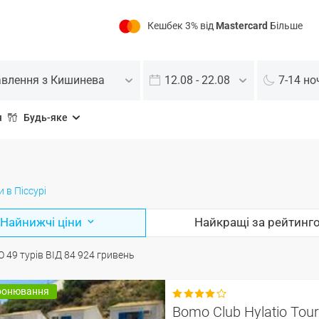
Кешбек 3% від
Mastercard
Більше
авлення з Кишинева
12.08 - 22.08
7-14 но
я
Будь-яке
и в Піссурі
Найнижчі ціни
Найкращі за рейтинг
О
49
турів
ВІД
84 924
гривень
ронювання

Bomo Club Hylatio Touri