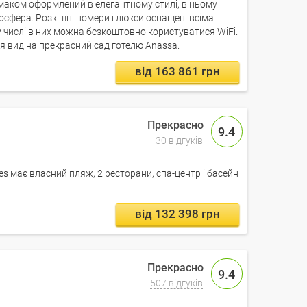
 смаком оформлений в елегантному стилі, в ньому
сфера. Розкішні номери і люкси оснащені всіма
 числі в них можна безкоштовно користуватися WiFi.
ся вид на прекрасний сад готелю Anassa.
від 163 861 грн
9.4
30 відгуків
es має власний пляж, 2 ресторани, спа-центр і басейн
від 132 398 грн
9.4
507 відгуків