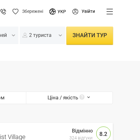
Увійти
Збережені
УКР
ЗНАЙТИ ТУР
чей
2 туриста
ом
Ціна / якість
8.2
st Village
324 відгуки