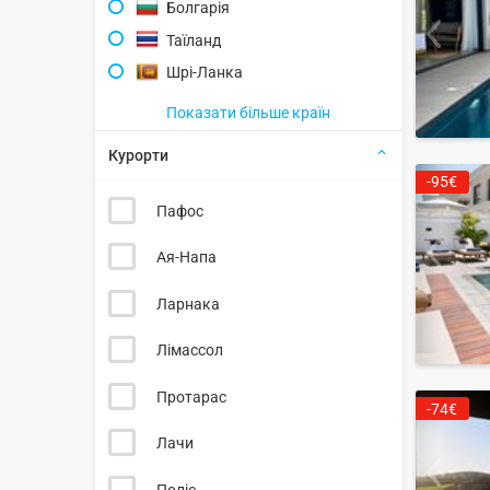
Болгарія
Таїланд
Шрі-Ланка
Показати більше країн
Курорти
-95€
Пафос
Ая-Напа
Ларнака
Лімассол
Протарас
-74€
Лачи
Поліс