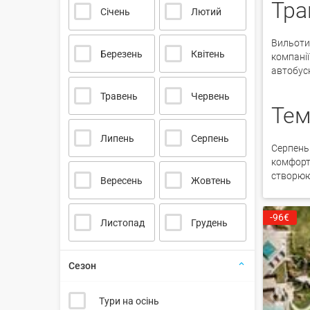
Тра
Січень
Лютий
Вильоти 
Березень
Квітень
компанії
автобусн
Травень
Червень
Тем
Липень
Серпень
Серпень 
комфортн
створюю
Вересень
Жовтень
-96€
Листопад
Грудень
Сезон
Тури на осінь