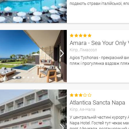
подають страви італійської, яп

Amara - Sea Your Only 
Кіпр,
Лімассол
Agios Tychonas - прекрасний ви
пляж і прогулянка вздовж пля

Atlantica Sancta Napa
Кіпр,
Ая-Напа
У центральній частині курорту
Napa Hotel. Гостей тут чекає м
порт Айя-Напа, розташований н