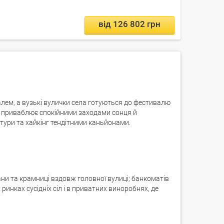
від 126 802 грн
алем, а вузькі вулички села готуються до фестивалю
ни приваблює спокійними заходами сонця й
тури та хайкінг тендітними каньйонами.
ани та крамниці вздовж головної вулиці; банкоматів
ринках сусідніх сіл і в приватних виноробнях, де