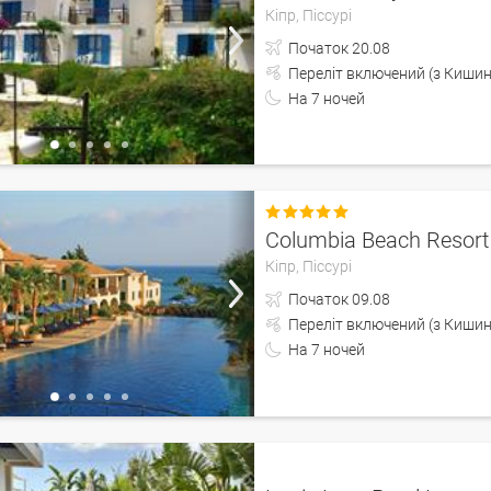
Кіпр,
Піссурі
Початок
20.08
Переліт включений (з
На
7
ночей

Columbia Beach Resort
Кіпр,
Піссурі
Початок
09.08
Переліт включений (з
На
7
ночей