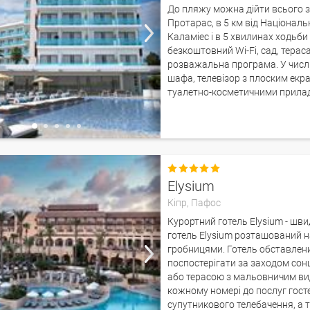
До пляжу можна дійти всього за
Протарас, в 5 км від Національн
Каламіес і в 5 хвилинах ходьби
безкоштовний Wi-Fi, сад, терас
розважальна програма. У числі 
шафа, телевізор з плоским екр
туалетно-косметичними приладд

Elysium
Кіпр,
Пафос
Курортний готель Elysium - шв
готель Elysium розташований 
гробницями. Готель обставлен
поспостерігати за заходом сон
або терасою з мальовничим ви
кожному номері до послуг гост
супутникового телебачення, а 