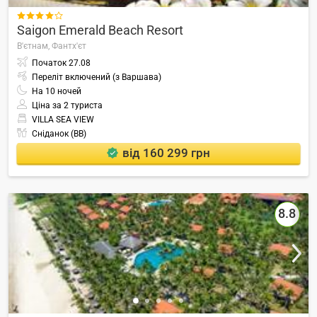

Saigon Emerald Beach Resort
В'єтнам,
Фантх'єт
Початок
27.08
Переліт включений (з Варшава)
На
10
ночей
Ціна за 2 туриста
VILLA SEA VIEW
Сніданок (BB)
від 160 299 грн
8.8