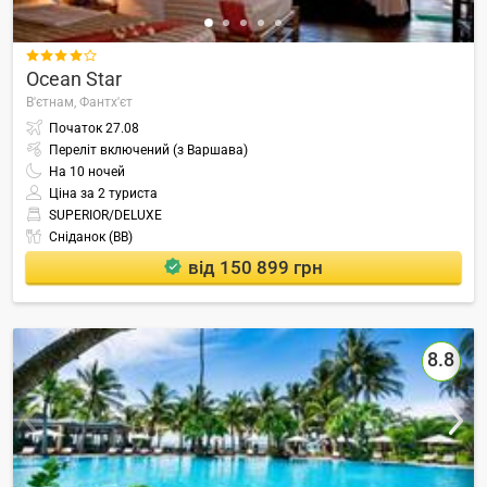

Ocean Star
В'єтнам,
Фантх'єт
Початок
27.08
Переліт включений (з Варшава)
На
10
ночей
Ціна за 2 туриста
SUPERIOR/DELUXE
Сніданок (BB)
від 150 899 грн
8.8