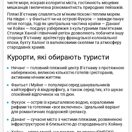
чисте море, яскраві колоритні міста, гостинність місцевих
мешканців і величезна різноманітність природних пейзажів.
Пляжі В’єтнаму славляться м’яким піском і теплим морем.
На півдні — у Фантьєті чи на острові Фукуок — завжди панує
літня погода, тоді як центральна частина країни — Дананг
чи Хойан — поєднує узбережжя з культурними пам’ятками.
Столиця Ханой і північний регіон дозволяють побачити іншу
сторону В’єтнаму: архітектуру французької колоніальної
епохи, бухту Халонг із вапняковими скелями та атмосферу
стародавніх храмів.
Курорти, які обирають туристи
Нячанг — головний пляжний центр В’єтнаму з протяжною
набережною, великою кількістю готелів і ресторанів,
активним нічним життям.
Фантьєт і Муйне — популярні серед шанувальників
кайтсерфінгу й віндсерфінгу, а також серед тих, хто шукає
спокійний відпочинок на тлі дюн.
Фукуок — острів із кришталевою водою, кораловими
рифами та готелями «все включено». Ідеальний варіант
для романтичних подорожей і релаксу.
Дананг — сучасне місто з чистими пляжами, розвиненою
інфраструктурою й близькістю до стародавнього Хойану.
Хойан — місто-музей, що входить до списку ЮНЕСКО,