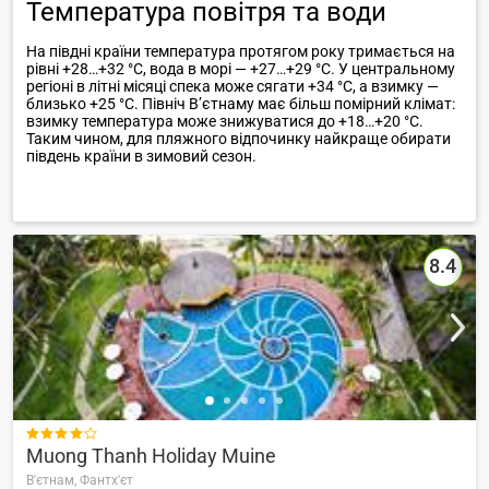
Температура повітря та води
На півдні країни температура протягом року тримається на
рівні +28…+32 °C, вода в морі — +27…+29 °C. У центральному
регіоні в літні місяці спека може сягати +34 °C, а взимку —
близько +25 °C. Північ В’єтнаму має більш помірний клімат:
взимку температура може знижуватися до +18…+20 °C.
Таким чином, для пляжного відпочинку найкраще обирати
південь країни в зимовий сезон.
8.4

Muong Thanh Holiday Muine
В'єтнам,
Фантх'єт