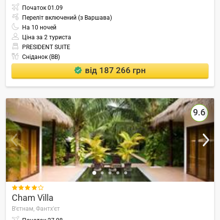
Початок
01.09
Переліт включений (з Варшава)
На
10
ночей
Ціна за 2 туриста
PRESIDENT SUITE
Сніданок (BB)
від 187 266 грн
9.6

Cham Villa
В'єтнам,
Фантх'єт