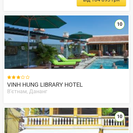
10

VINH HUNG LIBRARY HOTEL
В'єтнам, Дананг
10