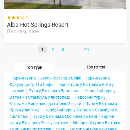

Alba Hot Springs Resort
В'єтнам, Хюе
1
2
3
20
Топ готелі
Топ тури
Гарячі тури в Фукуок (острів) з Софії
Гарячі тури в
Фукуок (острів) з Софії
Гарячі тури у В'єтнам з Риги у
лютому
Тури у В'єтнам з Вроцлава
Новорічні тури у
В'єтнам з Стамбула у листопаді
Новорічні тури у
В'єтнам з Кишинева до готелів 3 зірки
Тури у В'єтнам з
Праги у лютому
Новорічні тури у В'єтнам з Стамбула у
листопаді
Тури у В'єтнам з Мюнхена у квітні
Гарячі
тури у В'єтнам з Риги у лютому
Новорічні тури у В'єтнам
з Кишинева до готелів 3 зірки
Новорічні тури у В'єтнам