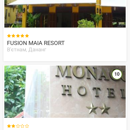

FUSION MAIA RESORT
В'єтнам, Дананг
10
