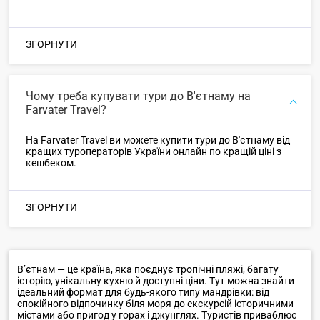
ЗГОРНУТИ
Чому треба купувати тури до В'єтнаму на
Farvater Travel?
На Farvater Travel ви можете купити тури до В'єтнаму від
кращих туроператорів України онлайн по кращій ціні з
кешбеком.
ЗГОРНУТИ
В’єтнам — це країна, яка поєднує тропічні пляжі, багату
історію, унікальну кухню й доступні ціни. Тут можна знайти
ідеальний формат для будь-якого типу мандрівки: від
спокійного відпочинку біля моря до екскурсій історичними
містами або пригод у горах і джунглях. Туристів приваблює