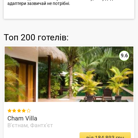
адаптери зазвичай не потрібні.
Топ
200 готелів
:
9.6

Cham Villa
В'єтнам, Фантх'єт
від 184 893 грн