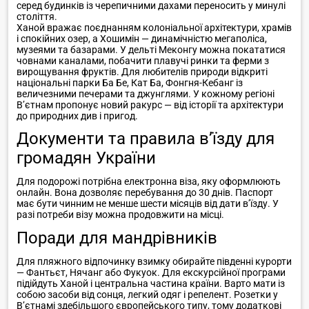
серед будинків із черепичними дахами переносить у минулі
століття.
Ханой вражає поєднанням колоніальної архітектури, храмів
і спокійних озер, а Хошимін — динамічністю мегаполіса,
музеями та базарами. У дельті Меконгу можна покататися
човнами каналами, побачити плавучі ринки та ферми з
вирощування фруктів. Для любителів природи відкриті
національні парки Ба Бе, Кат Ба, Фонгня-Кебанг із
величезними печерами та джунглями. У кожному регіоні
В’єтнам пропонує новий ракурс — від історії та архітектури
до природних див і пригод.
Документи та правила в’їзду для
громадян України
Для подорожі потрібна електронна віза, яку оформлюють
онлайн. Вона дозволяє перебування до 30 днів. Паспорт
має бути чинним не менше шести місяців від дати в’їзду. У
разі потреби візу можна продовжити на місці.
Поради для мандрівників
Для пляжного відпочинку взимку обирайте південні курорти
— Фантьєт, Нячанг або Фукуок. Для екскурсійної програми
підійдуть Ханой і центральна частина країни. Варто мати із
собою засоби від сонця, легкий одяг і репелент. Розетки у
В’єтнамі здебільшого європейського типу, тому додаткові