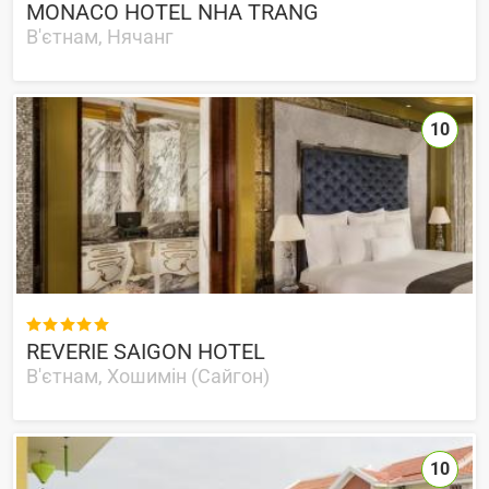
MONACO HOTEL NHA TRANG
В'єтнам, Нячанг
10

REVERIE SAIGON HOTEL
В'єтнам, Хошимін (Сайгон)
10