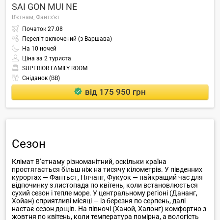
SAI GON MUI NE
В'єтнам,
Фантх'єт
Початок
27.08
Переліт включений (з Варшава)
На
10
ночей
Ціна за 2 туриста
SUPERIOR FAMILY ROOM
Сніданок (BB)
від 175 950 грн
Сезон
Клімат В’єтнаму різноманітний, оскільки країна
простягається більш ніж на тисячу кілометрів. У південних
курортах — Фантьєт, Нячанг, Фукуок — найкращий час для
відпочинку з листопада по квітень, коли встановлюється
сухий сезон і тепле море. У центральному регіоні (Дананг,
Хойан) сприятливі місяці — із березня по серпень, далі
настає сезон дощів. На півночі (Ханой, Халонг) комфортно з
жовтня по квітень, коли температура помірна, а вологість