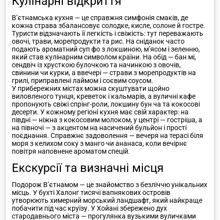
Кулінарні відкриття
В’єтнамська кухня — це справжня симфонія смаків, де
кожна страва збалансовує солодке, кисле, солоне й гостре.
Туристи відзначають її легкість і свіжість: тут переважають
овочі, трави, морепродукти та рис. На сніданок часто
подають ароматний суп фо з локшиною, м’ясом і зеленню,
який став кулінарним символом країни. На обід — бан мі,
сендвіч із хрусткою булочкою та начинкою з овочів,
свинини чи курки, а ввечері — страви з морепродуктів на
грилі, приправлені лаймом і соєвим соусом.
У прибережних містах можна скуштувати щойно
виловленого тунця, креветок і кальмарів, а вуличні кафе
пропонують свіжі спрінг-роли, локшину бун ча та кокосові
десерти. У кожному регіоні кухня має свій характер: на
півдні — ніжна з кокосовим молоком, у центрі — гостріша, а
на півночі — з акцентом на насичений бульйон і прості
поєднання. Справжнє задоволення — вечеря на терасі біля
моря з келихом соку з манго чи ананаса, коли вечірнє
повітря наповнене ароматом спецій.
Екскурсії та визначні місця
Подорож В’єтнамом — це знайомство з безліччю унікальних
місць. У бухті Халонг тисячі вапнякових островів
утворюють химерний морський ландшафт, який найкраще
побачити під час круїзу. У Хойані збережено дух
стародавнього міста — прогулянка вузькими вуличками