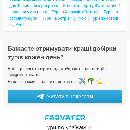
для 1 взрослого у вересні
Новорічні тури у В'єтнам для 1
взрослого у вересні
Тури в Хошимін (Сайгон)
Тури на
острів Фу Куок
Тури на острів Фу Куок
Тури на острів
Фу Куок
Бажаєте отримувати кращі добірки
турів кожен день?
Наші тревел-експерти щодня збирають пропозиції в
Telegram каналі.
Ніякого спаму — тільки найцікавіше!
Читати в Телеграм
Тури по країнам