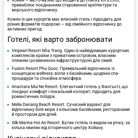
приваблює поєднанням старовинної архітектури та
морського відпочинку.
Кожен із цих курортів має власний стиль і підходить для
різних форматів подорожі — від сімейного відпочинку до
активних пригод.
Готелі, які варто забронювати
Vinpearl Resort Nha Trang. Один із найвідоміших курортних
комплексів країни з приватним островом, власним
пляжем і розвиненою інфраструктурою для сімей.
Fusion Resort Phu Quoc. Преміальний відпочинок із
концепцією wellness: вілли з басейнами, щоденні спа-
процедури та спокійна атмосфера.
Anantara Mui Ne Resort. Елегантний готель у Фантьєті, що
поєднує комфорт і локальний колорит; підходить для
романтичних поїздок.
Melia Danang Beach Resort. Сучасний варіант для
відпочинку біля моря з кількома басейнами, ресторанами
й простором для дітей.
Silk Marina Hoi An Resort. Бутик-готель із видом на річку, за
кілька хвилин від історичного центру Хойану.