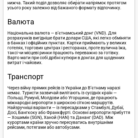
нижча. Такий поділ дозволяє обирати напрямок протягом
усього року залежно від бажаного формату відпочинку.
Валюта
Національна валюта — в’єтнамський донг (VND). Для
розрахунків вигідніше брати долари США, які легко обміняти
в банках і офіційних пунктах. Картки приймають у великих
готелях, торгових центрах і ресторанах, проте вулична їжа,
таксі чи місцеві ринки працюють переважно за готівку.
Варто мати при собі дрібні купюри в донгах для щоденних
витрат і чайових.
Транспорт
Через війну прямих рейсів із України до В’єтнаму наразі
немає. Туристи зазвичай вилітають із сусідніх країн —
Польщі, Румунії, Молдови або Угорщини, де працюють
міжнародні аеропорти з широкою сіткою маршрутів.
Найзручніші варіанти — із пересадками у Стамбулі, Дубаї,
Досі, Бангкоку або Франкфурті. Основні аеропорти прибуття
— Хошимін (SGN), Ханой (HAN) та Дананг (DAD). Між
курортами країни зручно пересуватись внутрішніми
рейсами, потягами або автобусами.