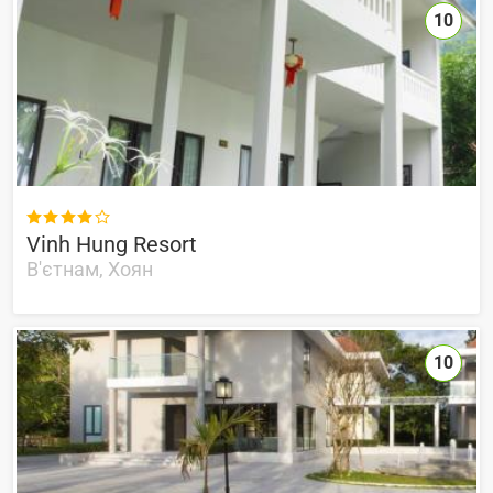
10

Vinh Hung Resort
В'єтнам, Хоян
10