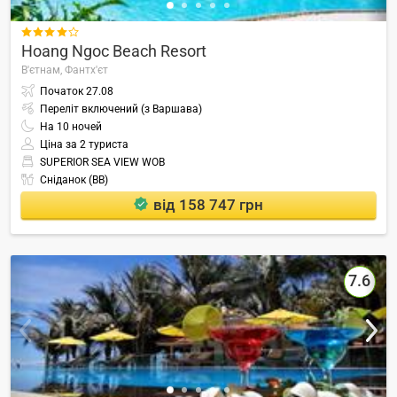

Hoang Ngoc Beach Resort
В'єтнам,
Фантх'єт
Початок
27.08
Переліт включений (з Варшава)
На
10
ночей
Ціна за 2 туриста
SUPERIOR SEA VIEW WOB
Сніданок (BB)
від 158 747 грн
7.6