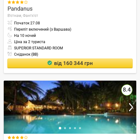

Pandanus
В'єтнам,
Фантх'єт
Початок
27.08
Переліт включений (з Варшава)
На
10
ночей
Ціна за 2 туриста
SUPERIOR STANDARD ROOM
Сніданок (BB)
від 160 344 грн
8.4
