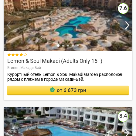
7.6

Lemon & Soul Makadi (Adults Only 16+)
Египет,
Макади Бэй
Курортный отель Lemon & Soul Makadi Garden расположен
рядом с пляжем в городе Макади-Бэй.
от 6 673 грн
8.4