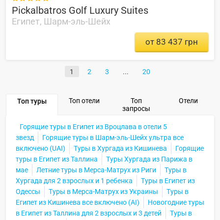
Pickalbatros Golf Luxury Suites
Египет, Шарм-эль-Шейх
от 83 437 грн
1
2
3
20
Топ отели
Топ
Отели
Топ туры
запросы
Горящие туры в Египет из Вроцлава в отели 5
звезд
Горящие туры в Шарм-эль-Шейх ультра все
включено (UAI)
Туры в Хургада из Кишинева
Горящие
туры в Египет из Таллина
Туры Хургада из Парижа в
мае
Летние туры в Мерса-Матрух из Риги
Туры в
Хургада для 2 взрослых и 1 ребенка
Туры в Египет из
Одессы
Туры в Мерса-Матрух из Украины
Туры в
Египет из Кишинева все включено (AI)
Новогодние туры
в Египет из Таллина для 2 взрослых и 3 детей
Туры в