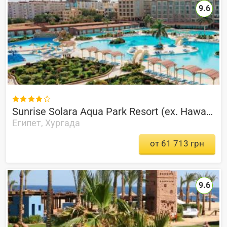
9.6

Sunrise Solara Aqua Park Resort (ex. Hawaii Caesar Dreams Aqua Park)
Египет, Хургада
от 61 713 грн
9.6