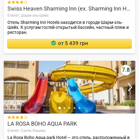

Swiss Heaven Sharming Inn (ex. Sharming Inn Hotel)
Египет,
Шарм-эль-Шейх
Отель Sharming Inn Hotels находится в городе Шарм-эль-
Шейх. К услугам гостей открытый бассейн, частный пляж и
ресторан.
от 5 439 грн
7.8

LA ROSA BOHO AQUA PARK
Египет,
Сахль-Хашиш
La Rosa Boho Aqua park Hotel — это отель, расположенный в