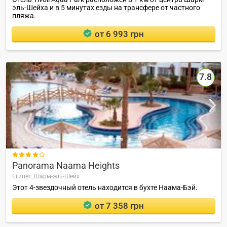
эль-Шейха и в 5 минутах езды на трансфере от частного
пляжа.
от 6 993 грн
7.8

Panorama Naama Heights
Египет,
Шарм-эль-Шейх
Этот 4-звездочный отель находится в бухте Наама-Бэй.
от 7 358 грн