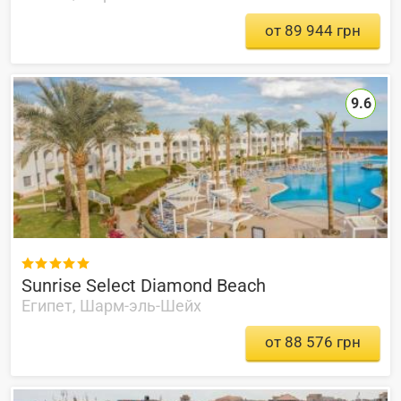
от 89 944 грн
9.6

Sunrise Select Diamond Beach
Египет, Шарм-эль-Шейх
от 88 576 грн