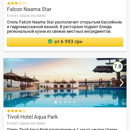

Falcon Naama Star
Египет,
Шарм-эль-Шейх
Отель Falcon Naama Star располагает открытым бассейном
и гидромассажной ванной. В ресторане подают блюда
региональной кухни из свежих местных ингредиентов.
от 6 993 грн
7.8

Tivoli Hotel Aqua Park
Египет,
Шарм-эль-Шейх
Отель Tivoli Aqua Park расположен в 1 км от центра Шарм-