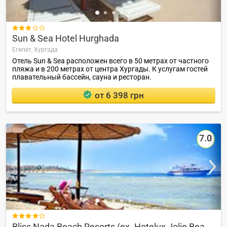

Sun & Sea Hotel Hurghada
Египет,
Хургада
Отель Sun & Sea расположен всего в 50 метрах от частного
пляжа и в 200 метрах от центра Хургады. К услугам гостей
плавательный бассейн, сауна и ресторан.
от 6 398 грн
7.0

Bliss Nada Beach Resorts (ex. Hotelux Jolie Beach)