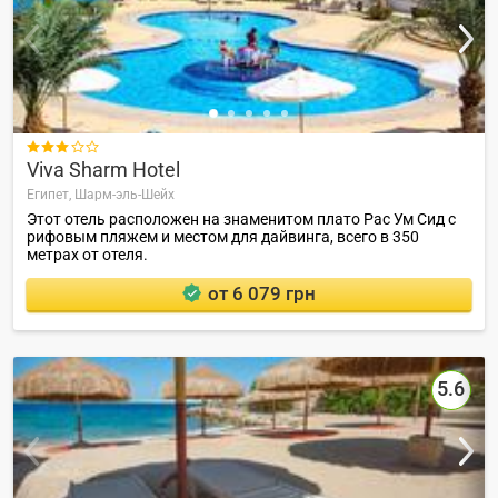

Viva Sharm Hotel
Египет,
Шарм-эль-Шейх
Этот отель расположен на знаменитом плато Рас Ум Сид с
рифовым пляжем и местом для дайвинга, всего в 350
метрах от отеля.
от 6 079 грн
5.6