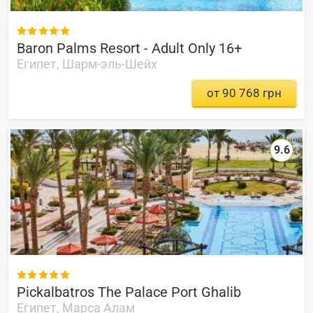

Baron Palms Resort - Adult Only 16+
Египет, Шарм-эль-Шейх
от 90 768 грн
9.6

Pickalbatros The Palace Port Ghalib
Египет, Марса Алам