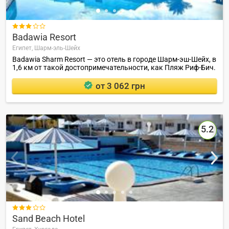

Badawia Resort
Египет,
Шарм-эль-Шейх
Badawia Sharm Resort — это отель в городе Шарм-эш-Шейх, в
1,6 км от такой достопримечательности, как Пляж Риф-Бич.
от 3 062 грн
5.2

Sand Beach Hotel