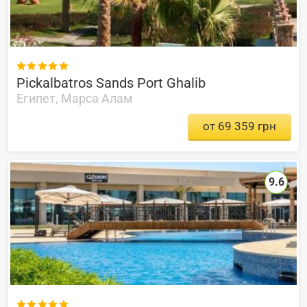

Pickalbatros Sands Port Ghalib
Египет, Марса Алам
от 69 359 грн
9.6
