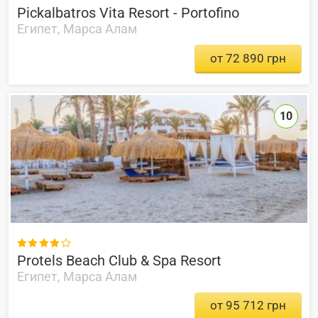
Pickalbatros Vita Resort - Portofino
Египет, Марса Алам
от 72 890 грн
10

Protels Beach Club & Spa Resort
Египет, Марса Алам
от 95 712 грн