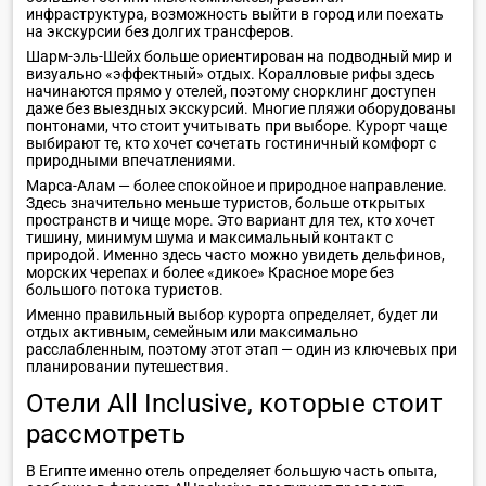
инфраструктура, возможность выйти в город или поехать
на экскурсии без долгих трансферов.
Шарм-эль-Шейх больше ориентирован на подводный мир и
визуально «эффектный» отдых. Коралловые рифы здесь
начинаются прямо у отелей, поэтому снорклинг доступен
даже без выездных экскурсий. Многие пляжи оборудованы
понтонами, что стоит учитывать при выборе. Курорт чаще
выбирают те, кто хочет сочетать гостиничный комфорт с
природными впечатлениями.
Марса-Алам — более спокойное и природное направление.
Здесь значительно меньше туристов, больше открытых
пространств и чище море. Это вариант для тех, кто хочет
тишину, минимум шума и максимальный контакт с
природой. Именно здесь часто можно увидеть дельфинов,
морских черепах и более «дикое» Красное море без
большого потока туристов.
Именно правильный выбор курорта определяет, будет ли
отдых активным, семейным или максимально
расслабленным, поэтому этот этап — один из ключевых при
планировании путешествия.
Отели All Inclusive, которые стоит
рассмотреть
В Египте именно отель определяет большую часть опыта,