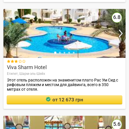
6.8

Viva Sharm Hotel
Египет,
Шарм-эль-Шейх
Этот отель расположен на знаменитом плато Рас Ум Сид с
рифовым пляжем и местом для дайвинга, всего в 350
метрах от отеля.
от 12 673 грн
5.6