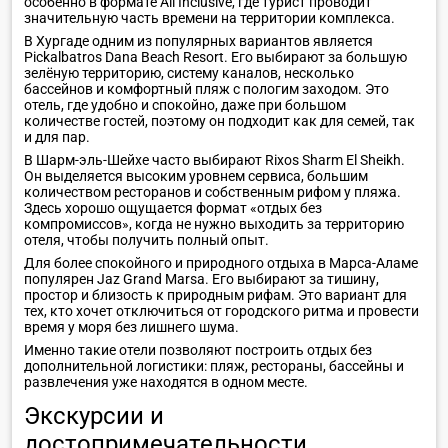
особенно в формате All Inclusive, где турист проводит
значительную часть времени на территории комплекса.
В Хургаде одним из популярных вариантов является
Pickalbatros Dana Beach Resort. Его выбирают за большую
зелёную территорию, систему каналов, несколько
бассейнов и комфортный пляж с пологим заходом. Это
отель, где удобно и спокойно, даже при большом
количестве гостей, поэтому он подходит как для семей, так
и для пар.
В Шарм-эль-Шейхе часто выбирают Rixos Sharm El Sheikh.
Он выделяется высоким уровнем сервиса, большим
количеством ресторанов и собственным рифом у пляжа.
Здесь хорошо ощущается формат «отдых без
компромиссов», когда не нужно выходить за территорию
отеля, чтобы получить полный опыт.
Для более спокойного и природного отдыха в Марса-Аламе
популярен Jaz Grand Marsa. Его выбирают за тишину,
простор и близость к природным рифам. Это вариант для
тех, кто хочет отключиться от городского ритма и провести
время у моря без лишнего шума.
Именно такие отели позволяют построить отдых без
дополнительной логистики: пляж, рестораны, бассейны и
развлечения уже находятся в одном месте.
Экскурсии и
достопримечательности