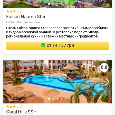

Falcon Naama Star
Египет,
Шарм-эль-Шейх
Отель Falcon Naama Star располагает открытым бассейном
и гидромассажной ванной. В ресторане подают блюда
региональной кухни из свежих местных ингредиентов.
от 14 137 грн
6.8

Coral Hills SSH