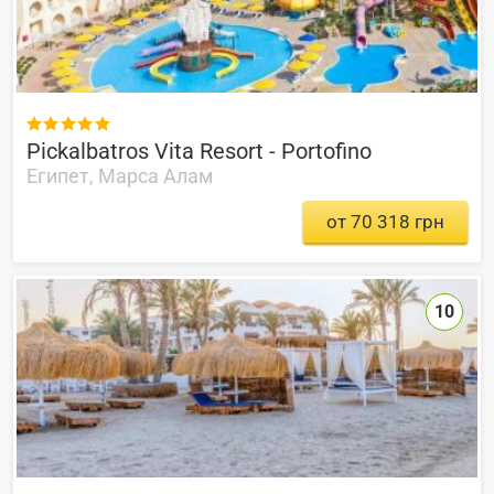

Pickalbatros Vita Resort - Portofino
Египет, Марса Алам
от 70 318 грн
10