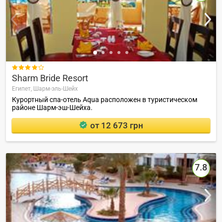

Sharm Bride Resort
Египет,
Шарм-эль-Шейх
Курортный спа-отель Aqua расположен в туристическом
районе Шарм-эш-Шейха.
от 12 673 грн
7.8