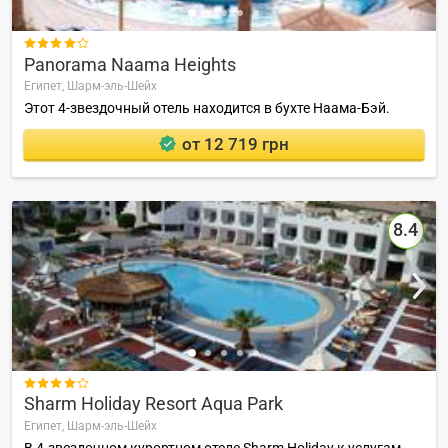

Panorama Naama Heights
Египет,
Шарм-эль-Шейх
Этот 4-звездочный отель находится в бухте Наама-Бэй.
от 12 719 грн
8.4

Sharm Holiday Resort Aqua Park
Египет,
Шарм-эль-Шейх
В 4-звездочном курортном отеле Sharm Holiday к услугам