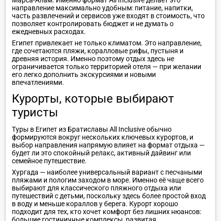
направление максимально удобным: питание, напитки,
часть развлечений и сервисов уже входят в стоимость, что
позволяет контролировать бюджет и не думать о
ежедневных расходах.
Египет привлекает не только климатом. Это направление,
где сочетаются пляжи, коралловые рифы, пустыня и
древняя история. Именно поэтому отдых здесь не
ограничивается только территорией отеля — при желании
его легко дополнить экскурсиями и новыми
впечатлениями.
Курорты, которые выбирают
туристы
Туры в Египет из Братиславы All Inclusive обычно
формируются вокруг нескольких ключевых курортов, и
выбор направления напрямую влияет на формат отдыха —
будет ли это спокойный релакс, активный дайвинг или
семейное путешествие.
Хургада — наиболее универсальный вариант с песчаными
пляжами и пологим заходом в море. Именно её чаще всего
выбирают для классического пляжного отдыха или
путешествий с детьми, поскольку здесь более простой вход
в воду и меньше кораллов у берега. Курорт хорошо
подходит для тех, кто хочет комфорт без лишних нюансов:
большие гостиничные комплексы, развитая