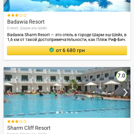

Badawia Resort
Египет,
Шарм-эль-Шейх
Badawia Sharm Resort — это отель в городе Шарм-эш-Шейх, в
1,6 км от такой достопримечательности, как Пляж Риф-Бич.
от 6 680 грн
7.0

Sharm Cliff Resort