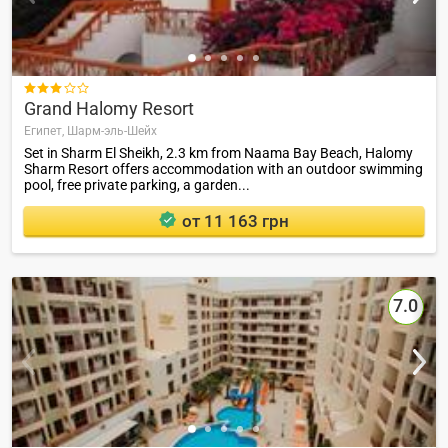

Grand Halomy Resort
Египет,
Шарм-эль-Шейх
Set in Sharm El Sheikh, 2.3 km from Naama Bay Beach, Halomy
Sharm Resort offers accommodation with an outdoor swimming
pool, free private parking, a garden...
от 11 163 грн
7.0