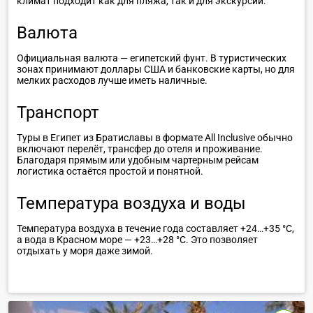
защитным стеклом. Ограничений по количеству
климат подходит как для пляжа, так и для экскурсий.
местной валюте). Результаты теста будут готовы на
человек за одним столом в отелях нет.
протяжении 48 часов. Туристов с позитивным
СВЕРНУТЬ
результатом теста на коронавирус размещают в
Валюта
Магазины и сувенирные лавки, рестораны, кафе на
отдельном корпусе отеля для лечения. Все дальнейшие
курортах Египта работают с соблюдением всех норм -
действия необходимо согласовывать со страховой
температурный скрининг, дистанция, маски. Курение
Официальная валюта — египетский фунт. В туристических
компанией по договору страхования.
кальяна запрещено во всех общественных местах.
зонах принимают доллары США и банковские карты, но для
мелких расходов лучше иметь наличные.
СВЕРНУТЬ
Транспорт
СВЕРНУТЬ
Туры в Египет из Братиславы в формате All Inclusive обычно
включают перелёт, трансфер до отеля и проживание.
Благодаря прямым или удобным чартерным рейсам
логистика остаётся простой и понятной.
Температура воздуха и воды
Температура воздуха в течение года составляет +24…+35 °C,
а вода в Красном море — +23…+28 °C. Это позволяет
отдыхать у моря даже зимой.