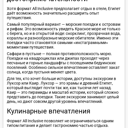
Хотя формат All Inclusive предполагает отдых в отеле, Египет
даёт возможность значительно расширить опыт
путешествия.
Самый популярный вариант — морские поездки к островам
и рифам. Это возможность увидеть Красное море не только
с берега, но и в открытой воде: снорклинг, прозрачная вода,
кораллы и разнообразные морские обитатели. Именно эти
поездки часто становятся самыми «инстаграмными»
моментами путешествия.
Сафари в пустыне — полная противоположность морю.
Поездки на квадроциклах или джипах проходят через
песчаные и горные ландшафты с посещением бедуинских
поселений. Особенно сильное впечатление оставляет закат
солнца, когда пустыня меняет цвета.
Для тех, кто хочет больше истории, доступны экскурсии в
Луксор или Каир. Луксор — это храмы и древний Египет,
который выглядит почти так же, как тысячи лет назад.
Каир — это пирамиды и масштаб истории, который сложно
представить до поездки. Такие экскурсии занимают целый
день, но дают совсем другой уровень впечатлений.
Кулинарные впечатления
Формат All Inclusive позволяет не ограничиваться одним
типом питания и делает гастрономию частью отдыха.