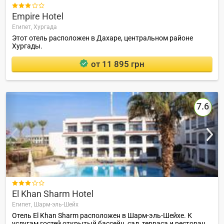

Empire Hotel
Египет,
Хургада
Этот отель расположен в Дахаре, центральном районе
Хургады.
от 11 895 грн
7.6

El Khan Sharm Hotel
Египет,
Шарм-эль-Шейх
Отель El Khan Sharm расположен в Шарм-эль-Шейхе. К
услугам гостей открытый бассейн, сад, терраса и ресторан.