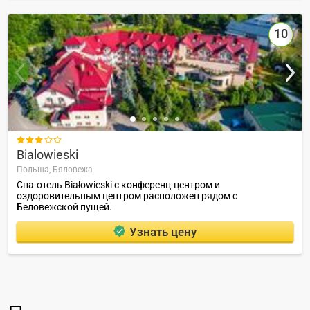
10

Bialowieski
Польша,
Бяловежа
Спа-отель Białowieski с конференц-центром и
оздоровительным центром расположен рядом с
Беловежской пущей.
Узнать цену