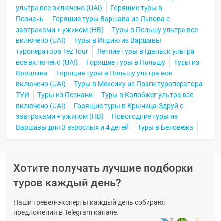
ультра все включено (UAI)
Горящие туры в
Познань
Горящие туры Варшава из Львова с
завтраками + ужином (HB)
Туры в Польшу ультра все
включено (UAI)
Туры в Индию из Варшавы
туроператора Tez Tour
Летние туры в Гданьск ультра
все включено (UAI)
Горящие туры в Польшу
Туры из
Вроцлава
Горящие туры в Польшу ультра все
включено (UAI)
Туры в Мексику из Праги туроператора
ТУИ
Туры из Познани
Туры в Колобжег ультра все
включено (UAI)
Горящие туры в Крыница-Здруй с
завтраками + ужином (HB)
Новогодние туры из
Варшавы для 3 взрослых и 4 детей
Туры в Беловежа
Хотите получать лучшие подборки
туров каждый день?
Наши тревел-эксперты каждый день собирают
предложения в Telegram канале.