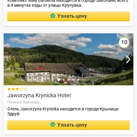
Комплекс Willa Gardenia находится в городе Закопане, всего
в 4 минутах езды от улицы Крупувки.
Узнать цену
10

Jaworzyna Krynicka Hotel
Польша,
Крыница
Отель Jaworzyna Krynicka находится в городе Крыница-
Здруй.
Узнать цену