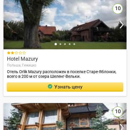
10

Hotel Mazury
Польша,
Гижицко
Отель Orlik Mazury расположен в поселке Старе-Яблонки,
всего в 200 м от озера Шеленг-Вельки.
Узнать цену
10