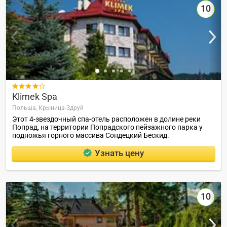
10

Klimek Spa
Польша,
Крыница-Здруй
Этот 4-звездочный спа-отель расположен в долине реки
Попрад, на территории Попрадского пейзажного парка у
подножья горного массива Сондецкий Бескид.
Узнать цену
10