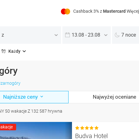
Cashback 3% z
Mastercard
Więcej
 z
13.08 - 23.08
7 noce
Każdy
góry
Czarnogóry
Najniższe ceny
Najwyżej oceniane
NY
50
wakacje
Z
132 587
hrywna
akacje

Budva Hotel