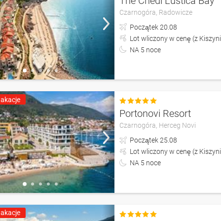
The Chedi Lustica Bay
Czarnogóra,
Radowicze
Początek
20.08
Lot wliczony w cenę (z Kiszyn
NA
5
noce
akacje

Portonovi Resort
Czarnogóra,
Herceg Novi
Początek
25.08
Lot wliczony w cenę (z Kiszyn
NA
5
noce
akacje
