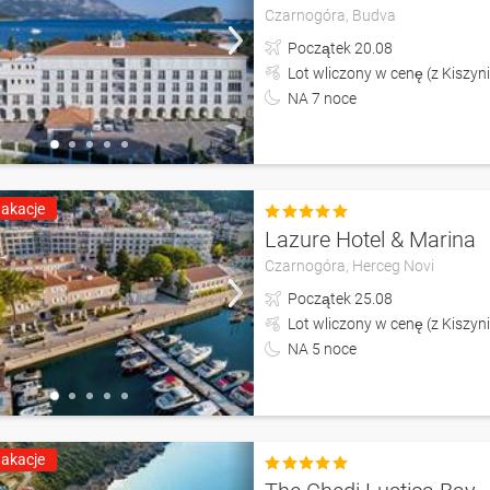
Czarnogóra,
Budva
Początek
20.08
Lot wliczony w cenę (z Kiszyn
NA
7
noce
akacje

Lazure Hotel & Marina
Czarnogóra,
Herceg Novi
Początek
25.08
Lot wliczony w cenę (z Kiszyn
NA
5
noce
akacje
