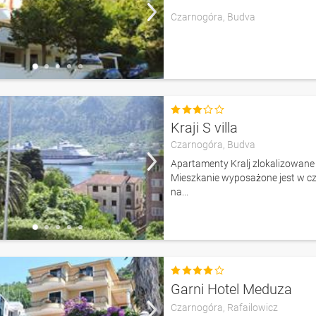
Czarnogóra,
Budva

Kraji S villa
Czarnogóra,
Budva
Apartamenty Kralj zlokalizowane
Mieszkanie wyposażone jest w cza
na...

Garni Hotel Meduza
Czarnogóra,
Rafailowicz