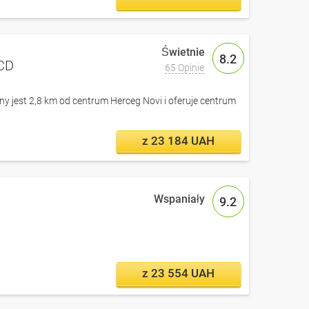
8.2
ACD
65 Opinie
y jest 2,8 km od centrum Herceg Novi i oferuje centrum
z 23 184 UAH
9.2
z 23 554 UAH