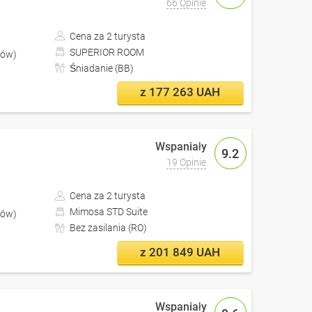
66 Opinie
Cena za 2 turysta
SUPERIOR ROOM
iów)
Śniadanie (BB)
z 177 263 UAH
9.2
19 Opinie
Cena za 2 turysta
Mimosa STD Suite
iów)
Bez zasilania (RO)
z 201 849 UAH