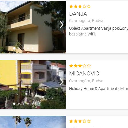

DANJA
Czarnogóra,
Budva
Obiekt Apartment Vanja położony j
bezpłatne WiFi.

MICANOVIC
Czarnogóra,
Budva
Holiday Home & Apartments Mima
