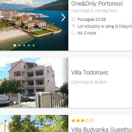
One&Only Portonovi
Czarnogóra,
Herceg Novi
Początek
25.08
Lot wliczony w cenę (z Kiszyn
NA
5
noce
Villa Todorovic
Czarnogóra,
Budva

Villa Budvanka Guesth