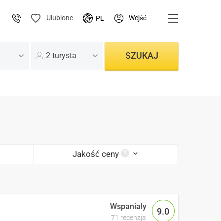
Wejść
Ulubione
PL
SZUKAJ
2 turysta
Jakość ceny
9.0
71 recenzja