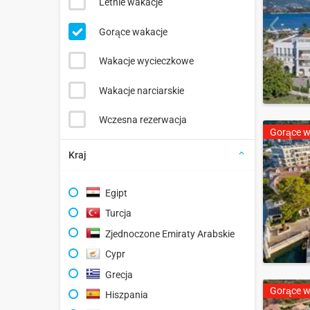
Letnie wakacje
Gorące wakacje
Wakacje wycieczkowe
Wakacje narciarskie
Wczesna rezerwacja
Gorące w
Kraj
Egipt
Turcja
Zjednoczone Emiraty Arabskie
Cypr
Grecja
Gorące w
Hiszpania