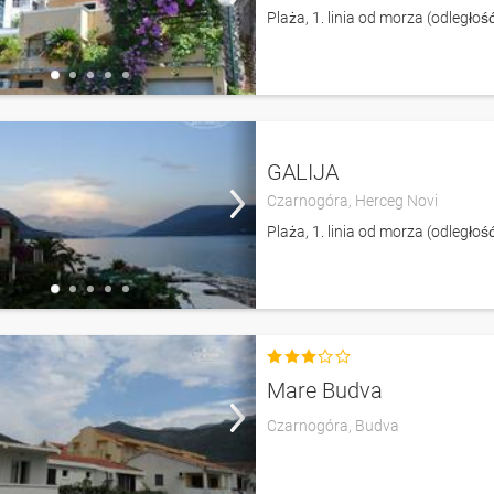
Plaża, 1. linia od morza (odległo
GALIJA
Czarnogóra,
Herceg Novi
Plaża, 1. linia od morza (odległo

Mare Budva
Czarnogóra,
Budva