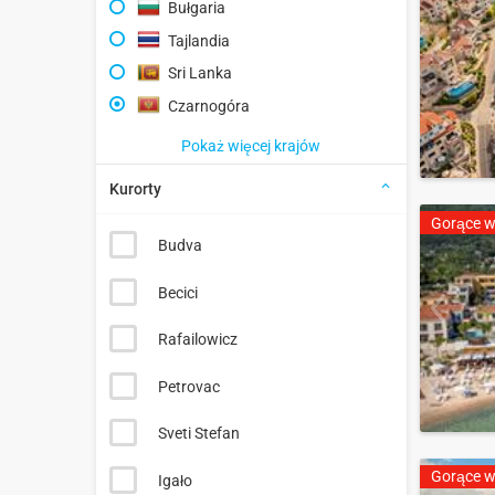
Bułgaria
Tajlandia
Sri Lanka
Czarnogóra
Pokaż więcej krajów
Kurorty
Gorące w
Budva
Becici
Rafailowicz
Petrovac
Sveti Stefan
Gorące w
Igało