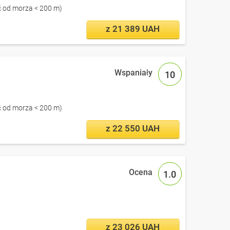
ść od morza < 200 m)
z 21 389 UAH
10
ść od morza < 200 m)
z 22 550 UAH
1.0
z 23 026 UAH