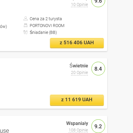
9.6
10 Opinie
Cena za 2 turysta
PORTONOVI ROOM
iów)
Śniadanie (BB)
z 516 406 UAH
8.4
20 Opinie
z 11 619 UAH
9.2
ouse
108 Opinie