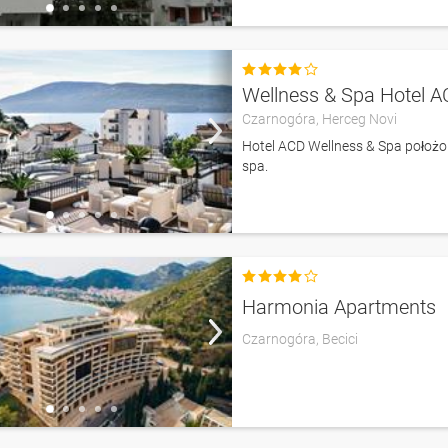

Wellness & Spa Hotel 
Czarnogóra,
Herceg Novi
Hotel ACD Wellness & Spa położon
spa.

Harmonia Apartments
Czarnogóra,
Becici