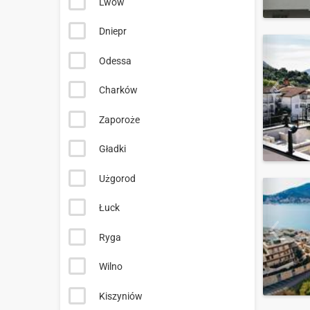
Lwów
Dniepr
Odessa
Charków
Zaporoże
Gładki
Użgorod
Łuck
Ryga
Wilno
Kiszyniów