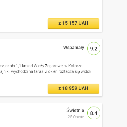
z 15 157 UAH
9.2
 są około 1,1 km od Wieży Zegarowej w Kotorze.
jnik i wychodzi na taras. Z okien roztacza się widok
z 18 959 UAH
8.4
25 Opinie