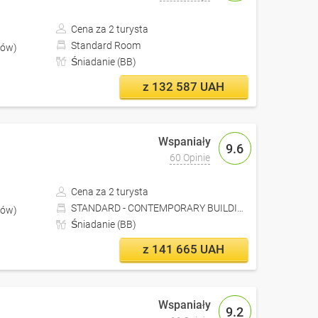
Cena za 2 turysta
Standard Room
iów)
Śniadanie (BB)
z 132 587 UAH
9.6
60 Opinie
Cena za 2 turysta
STANDARD - CONTEMPORARY BUILDING
iów)
Śniadanie (BB)
z 141 665 UAH
9.2