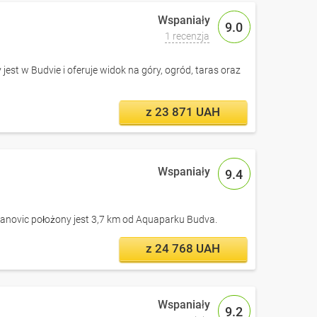
9.0
1 recenzja
est w Budvie i oferuje widok na góry, ogród, taras oraz
z 23 871 UAH
9.4
novic położony jest 3,7 km od Aquaparku Budva.
z 24 768 UAH
9.2