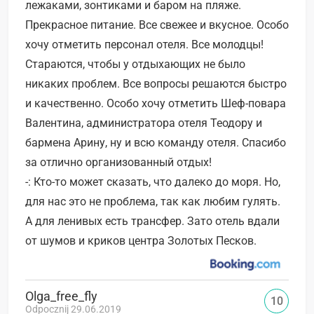
лежаками, зонтиками и баром на пляже.
Прекрасное питание. Все свежее и вкусное. Особо
хочу отметить персонал отеля. Все молодцы!
Стараются, чтобы у отдыхающих не было
никаких проблем. Все вопросы решаются быстро
и качественно. Особо хочу отметить Шеф-повара
Валентина, администратора отеля Теодору и
бармена Арину, ну и всю команду отеля. Спасибо
за отлично организованный отдых!
-: Кто-то может сказать, что далеко до моря. Но,
для нас это не проблема, так как любим гулять.
А для ленивых есть трансфер. Зато отель вдали
от шумов и криков центра Золотых Песков.
Olga_free_fly
10
Odpocznij 29.06.2019