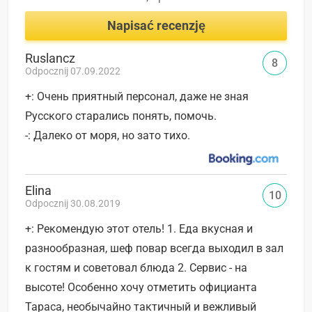
Napisać recenzję
Ruslancz
8
Odpocznij 07.09.2022
+: Очень приятный персонал, даже не зная
Русского старались понять, помочь.
-: Далеко от моря, но зато тихо.
Elina
10
Odpocznij 30.08.2019
+: Рекомендую этот отель! 1. Еда вкусная и
разнообразная, шеф повар всегда выходил в зал
к гостям и советовал блюда 2. Сервис - на
высоте! Особенно хочу отметить официанта
Тараса, необычайно тактичный и вежливый