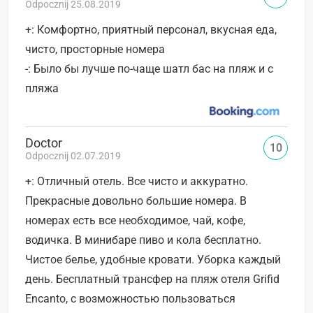
Odpocznij 25.08.2019
+: Комфортно, приятный персонал, вкусная еда,
чисто, просторные номера
-: Было бы лучше по-чаще шатл бас на пляж и с
пляжа
Doctor
10
Odpocznij 02.07.2019
+: Отличный отель. Все чисто и аккуратно.
Прекрасные довольно большие номера. В
номерах есть все необходимое, чай, кофе,
водичка. В минибаре пиво и кола бесплатно.
Чистое белье, удобные кровати. Уборка каждый
день. Бесплатный трансфер на пляж отеля Grifid
Encanto, с возможностью пользоваться