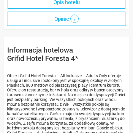
Opis hotelu
Opinie
7
Informacja hotelowa
Grifid Hotel Foresta 4*
Obiekt Grifid Hotel Foresta – All Inclusive – Adults Only oferuje
usługi all inclusive i położony jest w spokojnej okolicy w Złotych
Piaskach, 800 metrów od piaszczystej plaży i centrum kurortu.
Oferuje on restaurację, bar w holu oraz odkryty basen otoczony
tarasem słonecznym z leżakami. Na miejscu do dyspozycji Gości
jest bezpłatny parking. We wszystkich pokojach oraz w holu
można bezpłatnie korzystać z WiFi. Wszystkie pokoje są
klimatyzowane i wyposażone zostały w telewizor z dostępem do
kanałów satelitarnych. Goście mają do swojej dyspozycji balkon
oraz nowoczesną prywatną łazienkę z prysznicem i suszarką do
włosów. Z sejfu można korzystać za dodatkową opłatą. W
każdym pokoju dostępny jest bezpłatny minibar. Goście obiektu
Grifid Foresta – All Inclusive – Adults Only mogą delektować się