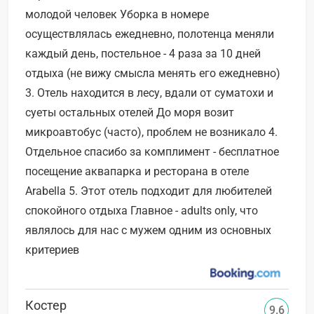
молодой человек Уборка в номере
осуществлялась ежедневно, полотенца меняли
каждый день, постельное - 4 раза за 10 дней
отдыха (не вижу смысла менять его ежедневно)
3. Отель находится в лесу, вдали от суматохи и
суеты остальных отелей До моря возит
микроавтобус (часто), проблем не возникало 4.
Отдельное спасибо за комплимент - бесплатное
посещение аквапарка и ресторана в отеле
Arabella 5. Этот отель подходит для любителей
спокойного отдыха Главное - adults only, что
являлось для нас с мужем одним из основных
критериев
Костер
9.6