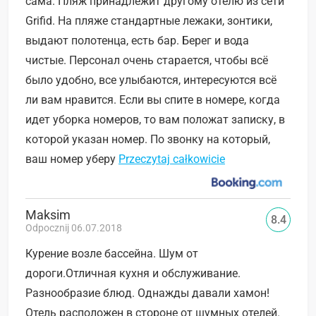
сама. Пляж принадлежит другому отелю из сети
Grifid. На пляже стандартные лежаки, зонтики,
выдают полотенца, есть бар. Берег и вода
чистые. Персонал очень старается, чтобы всё
было удобно, все улыбаются, интересуются всё
ли вам нравится. Если вы спите в номере, когда
идет уборка номеров, то вам положат записку, в
которой указан номер. По звонку на который,
ваш номер уберу
Przeczytaj całkowicie
Maksim
8.4
Odpocznij 06.07.2018
Курение возле бассейна. Шум от
дороги.Отличная кухня и обслуживание.
Разнообразие блюд. Однажды давали хамон!
Отель расположен в стороне от шумных отелей.