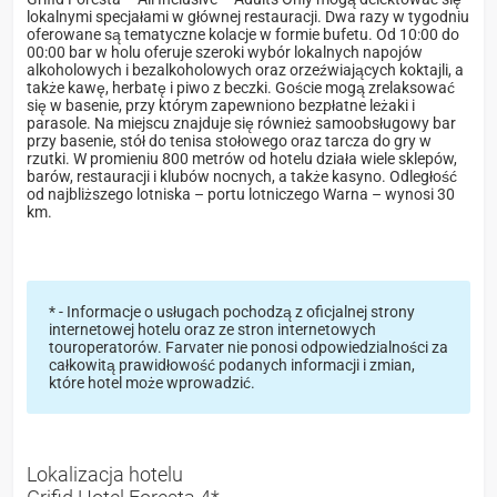
lokalnymi specjałami w głównej restauracji. Dwa razy w tygodniu
oferowane są tematyczne kolacje w formie bufetu. Od 10:00 do
00:00 bar w holu oferuje szeroki wybór lokalnych napojów
alkoholowych i bezalkoholowych oraz orzeźwiających koktajli, a
także kawę, herbatę i piwo z beczki. Goście mogą zrelaksować
się w basenie, przy którym zapewniono bezpłatne leżaki i
parasole. Na miejscu znajduje się również samoobsługowy bar
przy basenie, stół do tenisa stołowego oraz tarcza do gry w
rzutki. W promieniu 800 metrów od hotelu działa wiele sklepów,
barów, restauracji i klubów nocnych, a także kasyno. Odległość
od najbliższego lotniska – portu lotniczego Warna – wynosi 30
km.
* - Informacje o usługach pochodzą z oficjalnej strony
internetowej hotelu oraz ze stron internetowych
touroperatorów. Farvater nie ponosi odpowiedzialności za
całkowitą prawidłowość podanych informacji i zmian,
które hotel może wprowadzić.
Lokalizacja hotelu