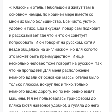
+: Классный отель. Небольшой и живут там в
основном немцы, по крайней мере вместе со
мной их было большинство. Всё чисто, уютно,
удобно и тихо. Еда вкусная, повар сам подходит
и рассказывает где что и что он советует
попробовать. И он говорит на русском, хотя я
везде общалась на английском, но для кого-то
это может быть преимуществом. И ещё
несколько человек тоже говорят на русском, так
что не пропадёте! Для меня расположение
немного вдали от основной массы отелей было
только плюсом, вокруг лес и тихо, только
немного видно дорогу, но по ней редко ездят
машины. И я не пользовалась трансфером до
пляжа (хотя наверное удобно), а гуляла до него