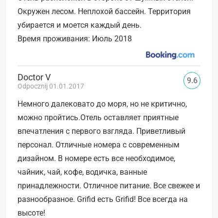
Окружен лесом. Неплохой бассейн. Территория
убирается и моется каждый день.
Время проживания: Июль 2018
Doctor V
9.6
Odpocznij 01.01.2017
Немного далековато до моря, но не критично,
можно пройтись.Отель оставляет приятные
впечатления с первого взгляда. Приветливый
персонал. Отличные номера с современным
дизайном. В номере есть все необходимое,
чайник, чай, кофе, водичка, ванные
принадлежности. Отличное питание. Все свежее и
разнообразное. Grifid есть Grifid! Все всегда на
высоте!