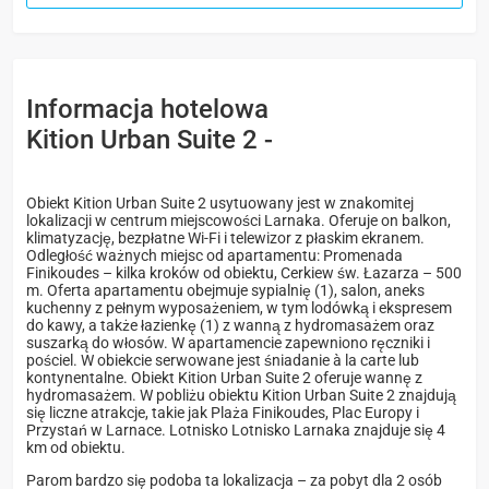
Informacja hotelowa
Kition Urban Suite 2 -
Obiekt Kition Urban Suite 2 usytuowany jest w znakomitej
lokalizacji w centrum miejscowości Larnaka. Oferuje on balkon,
klimatyzację, bezpłatne Wi-Fi i telewizor z płaskim ekranem.
Odległość ważnych miejsc od apartamentu: Promenada
Finikoudes – kilka kroków od obiektu, Cerkiew św. Łazarza – 500
m. Oferta apartamentu obejmuje sypialnię (1), salon, aneks
kuchenny z pełnym wyposażeniem, w tym lodówką i ekspresem
do kawy, a także łazienkę (1) z wanną z hydromasażem oraz
suszarką do włosów. W apartamencie zapewniono ręczniki i
pościel. W obiekcie serwowane jest śniadanie à la carte lub
kontynentalne. Obiekt Kition Urban Suite 2 oferuje wannę z
hydromasażem. W pobliżu obiektu Kition Urban Suite 2 znajdują
się liczne atrakcje, takie jak Plaża Finikoudes, Plac Europy i
Przystań w Larnace. Lotnisko Lotnisko Larnaka znajduje się 4
km od obiektu.
Parom bardzo się podoba ta lokalizacja – za pobyt dla 2 osób