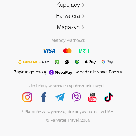
Kupujący
Farvatera
Magazyn
Metody Płatności:
Zapłata gotówką
w oddziale Nowa Poczta
Jesteśmy w sieciach społecznościowych:
* Płatność za wycieczkę dokonywana jest w UAH.
© Farvater Travel, 2006