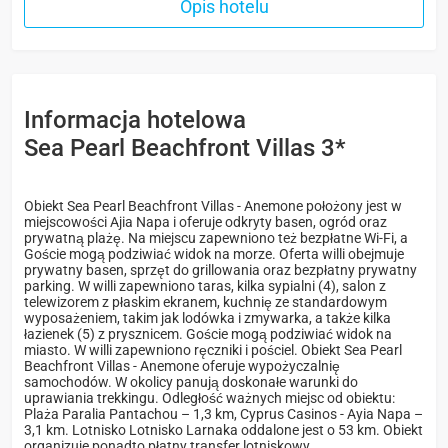
Opis hotelu
Informacja hotelowa
Sea Pearl Beachfront Villas 3*
Obiekt Sea Pearl Beachfront Villas - Anemone położony jest w
miejscowości Ajia Napa i oferuje odkryty basen, ogród oraz
prywatną plażę. Na miejscu zapewniono też bezpłatne Wi-Fi, a
Goście mogą podziwiać widok na morze. Oferta willi obejmuje
prywatny basen, sprzęt do grillowania oraz bezpłatny prywatny
parking. W willi zapewniono taras, kilka sypialni (4), salon z
telewizorem z płaskim ekranem, kuchnię ze standardowym
wyposażeniem, takim jak lodówka i zmywarka, a także kilka
łazienek (5) z prysznicem. Goście mogą podziwiać widok na
miasto. W willi zapewniono ręczniki i pościel. Obiekt Sea Pearl
Beachfront Villas - Anemone oferuje wypożyczalnię
samochodów. W okolicy panują doskonałe warunki do
uprawiania trekkingu. Odległość ważnych miejsc od obiektu:
Plaża Paralia Pantachou – 1,3 km, Cyprus Casinos - Ayia Napa –
3,1 km. Lotnisko Lotnisko Larnaka oddalone jest o 53 km. Obiekt
organizuje ponadto płatny transfer lotniskowy.