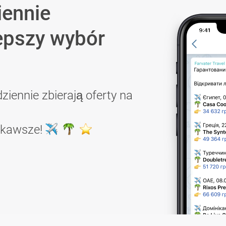
iennie
epszy wybór
ziennie zbierają oferty na
ekawsze!