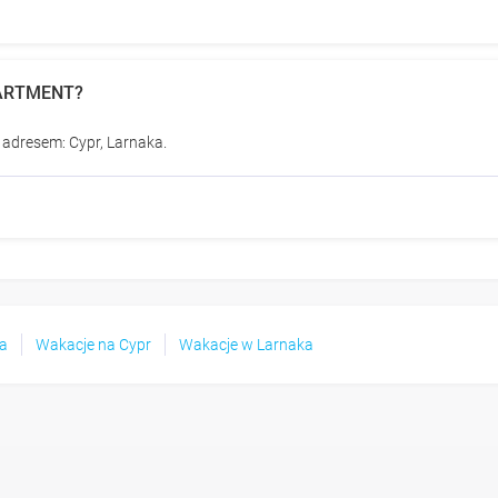
APARTMENT?
adresem: Cypr, Larnaka.
ka
Wakacje na Cypr
Wakacje w Larnaka