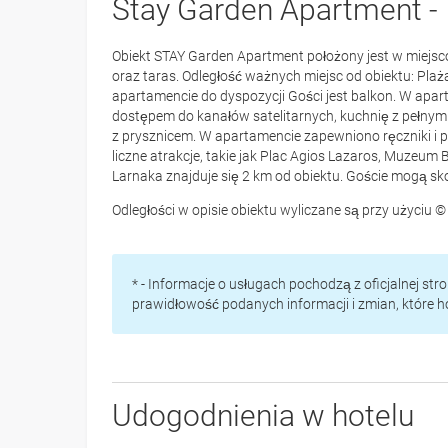
Stay Garden Apartment -
Obiekt STAY Garden Apartment położony jest w miejscow
oraz taras. Odległość ważnych miejsc od obiektu: Plaż
apartamencie do dyspozycji Gości jest balkon. W apar
dostępem do kanałów satelitarnych, kuchnię z pełnym
z prysznicem. W apartamencie zapewniono ręczniki i p
liczne atrakcje, takie jak Plac Agios Lazaros, Muzeum 
Larnaka znajduje się 2 km od obiektu. Goście mogą sk
Odległości w opisie obiektu wyliczane są przy użyciu
* - Informacje o usługach pochodzą z oficjalnej st
prawidłowość podanych informacji i zmian, które 
Udogodnienia w hotelu