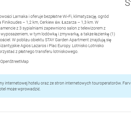
S
ości Larnaka i oferuje bezpłatne Wi-Fi, klimatyzację, ogród
a Finikoudes – 1,2 km, Cerkiew św. Łazarza – 1,3 km. W
tamencie z 3 sypialniami zapewniono salon z telewizorem z
 wyposażeniem, w tym lodówką i zmywarką, a także łazienkę (1)
ościel. W pobliżu obiektu STAY Garden Apartment znajdują się
Bizantyjskie Agios Lazaros i Plac Europy. Lotnisko Lotnisko
orzystać z płatnego transferu lotniskowego.
 © OpenStreetMap
rony internetowej hotelu oraz ze stron internetowych touroperatorów. Far
hotel może wprowadzić.