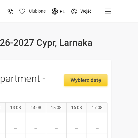
Wejść
Ulubione
PL
026-2027 Cypr, Larnaka
partment -
Wybierz datę
8
13.08
14.08
15.08
16.08
17.08