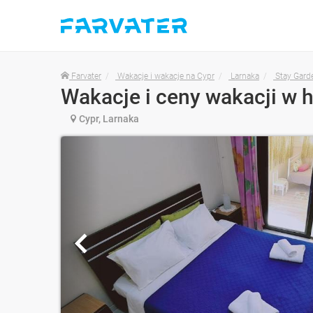
Farvater
Wakacje i wakacje na Cypr
Larnaka
Stay Gard
Wakacje i ceny wakacji w 
Cypr, Larnaka