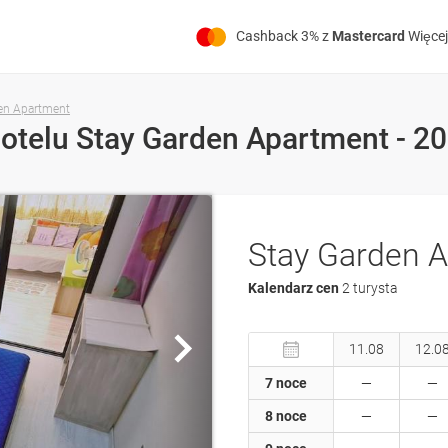
Cashback 3% z
Mastercard
Więcej
en Apartment
hotelu Stay Garden Apartment - 2
Stay Garden A
Kalendarz cen
2 turysta
11.08
12.0
7 noce
8 noce