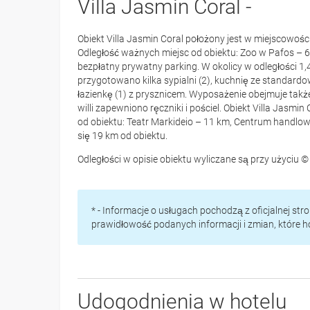
Villa Jasmin Coral -
Obiekt Villa Jasmin Coral położony jest w miejscowości 
Odległość ważnych miejsc od obiektu: Zoo w Pafos – 
bezpłatny prywatny parking. W okolicy w odległości 1,4
przygotowano kilka sypialni (2), kuchnię ze standar
łazienkę (1) z prysznicem. Wyposażenie obejmuje takż
willi zapewniono ręczniki i pościel. Obiekt Villa Jas
od obiektu: Teatr Markideio – 11 km, Centrum handlow
się 19 km od obiektu.
Odległości w opisie obiektu wyliczane są przy użyciu
* - Informacje o usługach pochodzą z oficjalnej st
prawidłowość podanych informacji i zmian, które 
Udogodnienia w hotelu