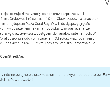
V
Peja i oferuje klimatyzację, balkon oraz bezpłatne Wi-Fi.
6,1 km, Grobowce Królewskie – 10 km. Obiekt zapewnia taras oraz
 km znajduje się Plaża Coral Bay. W willi do dyspozycji gości
dowym wyposażeniem, takim jak lodówka i zmywarka, a także
e pralkę oraz telewizor z dostępem do kanałów satelitarnych. W
min Coral dysponuje odkrytym basenem. Odległość ważnych miejsc
e Kings Avenue Mall – 12 km. Lotnisko Lotnisko Pafos znajduje
 © OpenStreetMap
rony internetowej hotelu oraz ze stron internetowych touroperatorów. Far
hotel może wprowadzić.