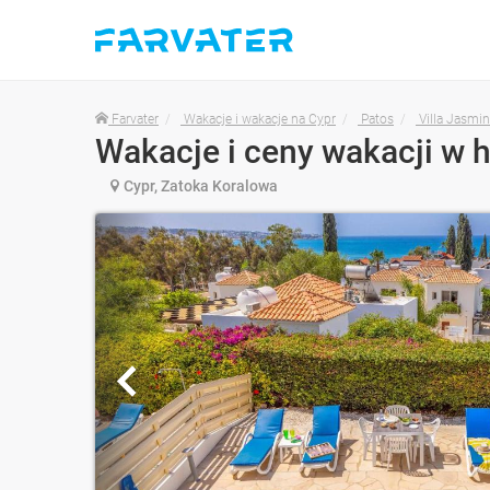
Farvater
Wakacje i wakacje na Cypr
Patos
Villa Jasmin
Cypr, Zatoka Koralowa