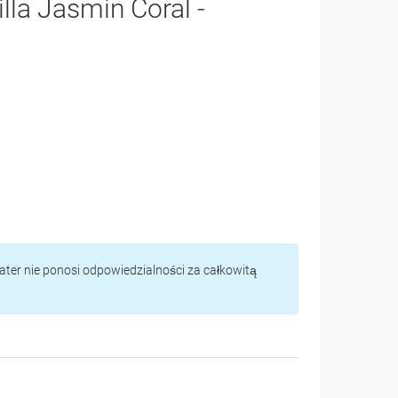
illa Jasmin Coral -
vater nie ponosi odpowiedzialności za całkowitą