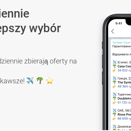
iennie
epszy wybór
ziennie zbierają oferty na
ekawsze!