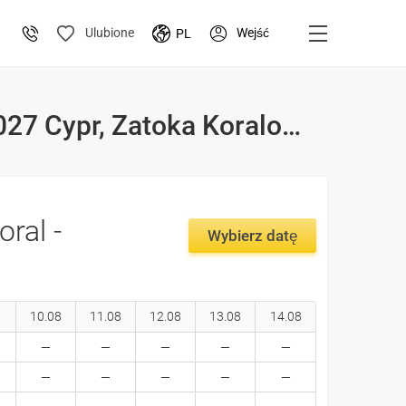
Wejść
Ulubione
PL
Wakacje i ceny wakacji w hotelu Villa Jasmin Coral - 2026-2027 Cypr, Zatoka Koralowa
oral -
Wybierz datę
10.08
11.08
12.08
13.08
14.08