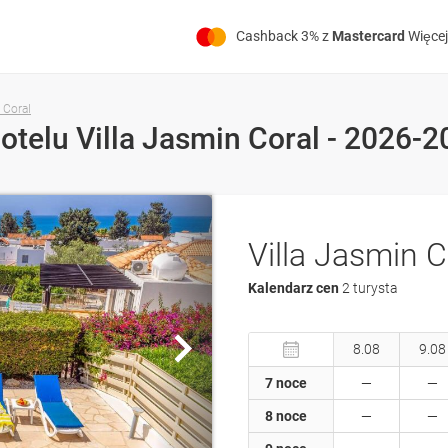
Cashback 3% z
Mastercard
Więcej
 Coral
Villa Jasmin C
Kalendarz cen
2 turysta
8.08
9.08
7 noce
8 noce