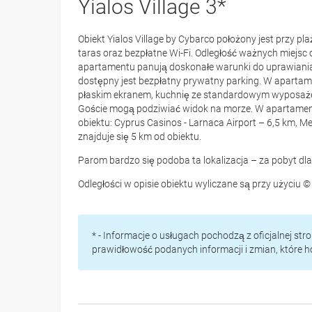
Yialos Village 3*
Obiekt Yialos Village by Cybarco położony jest przy p
taras oraz bezpłatne Wi-Fi. Odległość ważnych miejsc 
apartamentu panują doskonałe warunki do uprawiania t
dostępny jest bezpłatny prywatny parking. W apartame
płaskim ekranem, kuchnię ze standardowym wyposażenie
Goście mogą podziwiać widok na morze. W apartamenci
obiektu: Cyprus Casinos - Larnaca Airport – 6,5 km, M
znajduje się 5 km od obiektu.
Parom bardzo się podoba ta lokalizacja – za pobyt dla
Odległości w opisie obiektu wyliczane są przy użyciu
* - Informacje o usługach pochodzą z oficjalnej st
prawidłowość podanych informacji i zmian, które 