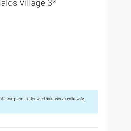
ialos Village 3*
vater nie ponosi odpowiedzialności za całkowitą