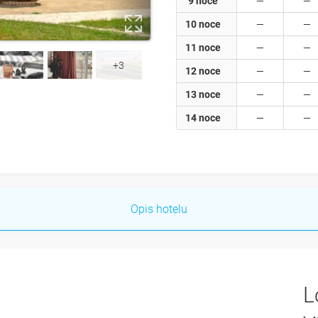
9 noce
10 noce
11 noce
+3
12 noce
13 noce
14 noce
Opis hotelu
L