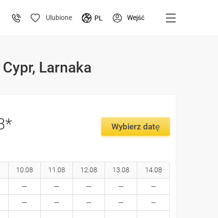
Wejść
Ulubione
PL
 Cypr, Larnaka
3*
Wybierz datę
10.08
11.08
12.08
13.08
14.08