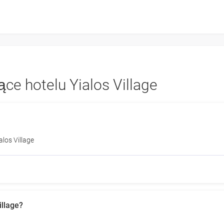
ce hotelu Yialos Village
alos Village
illage?