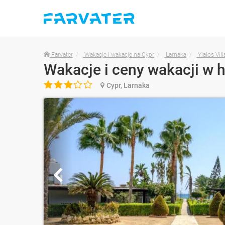
Farvater
Wakacje i wakacje na Cypr
Larnaka
Yialos Vil
Wakacje i ceny wakacji w h

Cypr, Larnaka