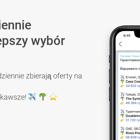
iennie
epszy wybór
ziennie zbierają oferty na
ekawsze!