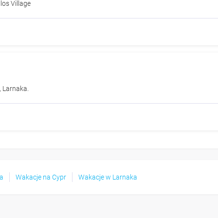
los Village
, Larnaka.
ka
Wakacje na Cypr
Wakacje w Larnaka