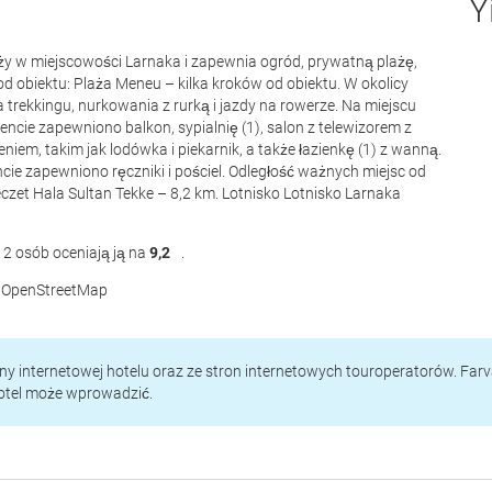
Y
laży w miejscowości Larnaka i zapewnia ogród, prywatną plażę,
od obiektu: Plaża Meneu – kilka kroków od obiektu. W okolicy
rekkingu, nurkowania z rurką i jazdy na rowerze. Na miejscu
ncie zapewniono balkon, sypialnię (1), salon z telewizorem z
m, takim jak lodówka i piekarnik, a także łazienkę (1) z wanną.
e zapewniono ręczniki i pościel. Odległość ważnych miejsc od
eczet Hala Sultan Tekke – 8,2 km. Lotnisko Lotnisko Larnaka
 2 osób oceniają ją na
9,2
.
 © OpenStreetMap
rony internetowej hotelu oraz ze stron internetowych touroperatorów. Far
hotel może wprowadzić.