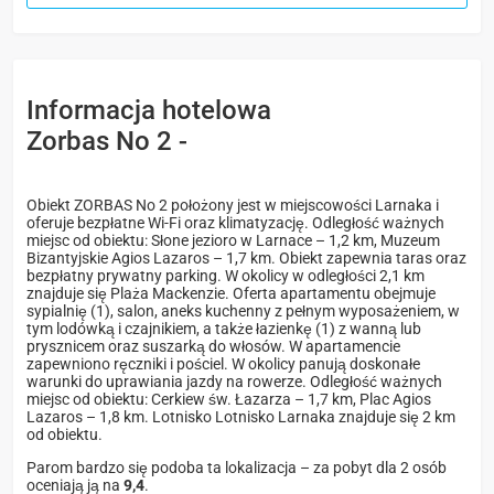
Informacja hotelowa
Zorbas No 2 -
Obiekt ZORBAS No 2 położony jest w miejscowości Larnaka i
oferuje bezpłatne Wi-Fi oraz klimatyzację. Odległość ważnych
miejsc od obiektu: Słone jezioro w Larnace – 1,2 km, Muzeum
Bizantyjskie Agios Lazaros – 1,7 km. Obiekt zapewnia taras oraz
bezpłatny prywatny parking. W okolicy w odległości 2,1 km
znajduje się Plaża Mackenzie. Oferta apartamentu obejmuje
sypialnię (1), salon, aneks kuchenny z pełnym wyposażeniem, w
tym lodówką i czajnikiem, a także łazienkę (1) z wanną lub
prysznicem oraz suszarką do włosów. W apartamencie
zapewniono ręczniki i pościel. W okolicy panują doskonałe
warunki do uprawiania jazdy na rowerze. Odległość ważnych
miejsc od obiektu: Cerkiew św. Łazarza – 1,7 km, Plac Agios
Lazaros – 1,8 km. Lotnisko Lotnisko Larnaka znajduje się 2 km
od obiektu.
Parom bardzo się podoba ta lokalizacja – za pobyt dla 2 osób
oceniają ją na
9,4
.