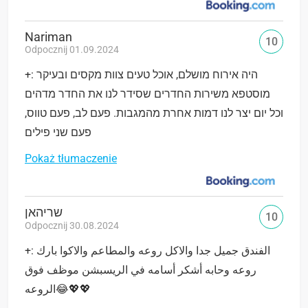
Nariman
10
Odpocznij 01.09.2024
+: היה אירוח מושלם, אוכל טעים צוות מקסים ובעיקר
מוסטפא משירות החדרים שסידר לנו את החדר מדהים
וכל יום יצר לנו דמות אחרת מהמגבות. פעם לב, פעם טווס,
פעם שני פילים
Pokaż tłumaczenie
שריהאן
10
Odpocznij 30.08.2024
+: الفندق جميل جدا والاكل روعه والمطاعم والاكوا بارك
روعه وحابه أشكر أسامه في الريسبشن موظف فوق
الروعه😂💖💖