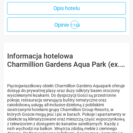
Opis hotelu
Opinie
1166
Informacja hotelowa
Charmillion Gardens Aqua Park (ex. Sea Garden) 5*
Pięciogwiazdkowy obiekt Charmillion Gardens Aquapark oferuje
dostęp do prywatnej plaży oraz duży odkryty basen otoczony
wyściełanymi leżakami. Do dyspozycji Gości są przestronne
pokoje, restauracja serwująca bufety tematyczne oraz
całodobową usługę all-inclusive dzieloną z pobliskimi
siostrzanymi hotelami grupy Charmillion Group Resorts, w
których Goście mogą jeść i pić w barach. Pokoje i apartamenty w
obiekcie są klimatyzowane oraz mieszczą część wypoczynkową
z telewizorem z dostępem do kanałów satelitarnych. Każdy z
nich wychodzi na balkon. Wnętrza zdobią meble z ciemnego