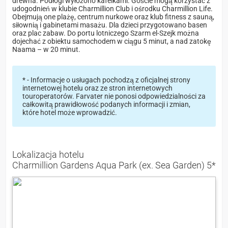
drewna. Podłogi wyłożono kafelkami. Goście mogą korzystać z
udogodnień w klubie Charmillion Club i ośrodku Charmillion Life.
Obejmują one plażę, centrum nurkowe oraz klub fitness z sauną,
siłownią i gabinetami masażu. Dla dzieci przygotowano basen
oraz plac zabaw. Do portu lotniczego Szarm el-Szejk można
dojechać z obiektu samochodem w ciągu 5 minut, a nad zatokę
Naama – w 20 minut.
* - Informacje o usługach pochodzą z oficjalnej strony
internetowej hotelu oraz ze stron internetowych
touroperatorów. Farvater nie ponosi odpowiedzialności za
całkowitą prawidłowość podanych informacji i zmian,
które hotel może wprowadzić.
Lokalizacja hotelu
Charmillion Gardens Aqua Park (ex. Sea Garden) 5*