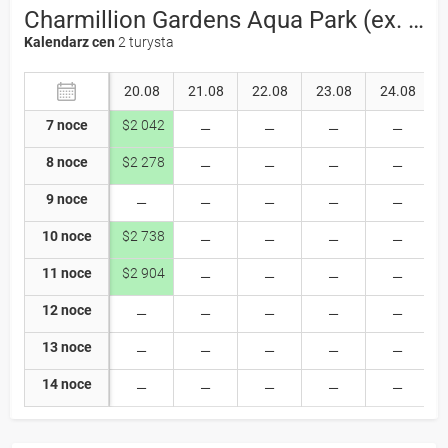
Charmillion Gardens Aqua Park (ex. Sea Garden) 5*
Kalendarz cen
2 turysta
20.08
21.08
22.08
23.08
24.08
7 noce
$2 042
8 noce
$2 278
9 noce
10 noce
$2 738
11 noce
$2 904
12 noce
13 noce
14 noce