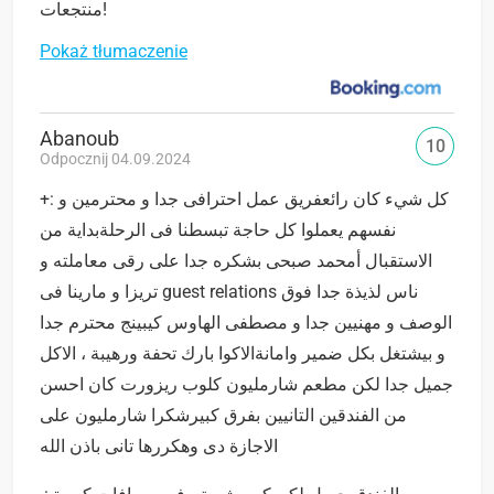
منتجعات!
Pokaż tłumaczenie
Abanoub
10
Odpocznij 04.09.2024
+: كل شيء كان رائعفريق عمل احترافى جدا و محترمين و
نفسهم يعملوا كل حاجة تبسطنا فى الرحلةبداية من
الاستقبال أمحمد صبحى بشكره جدا على رقى معاملته و
تريزا و مارينا فى guest relations ناس لذيذة جدا فوق
الوصف و مهنيين جدا و مصطفى الهاوس كيبينج محترم جدا
و بيشتغل بكل ضمير وامانةالاكوا بارك تحفة ورهيبة ، الاكل
جميل جدا لكن مطعم شارمليون كلوب ريزورت كان احسن
من الفندقين التانيين بفرق كبيرشكرا شارمليون على
الاجازة دى وهكررها تانى باذن الله