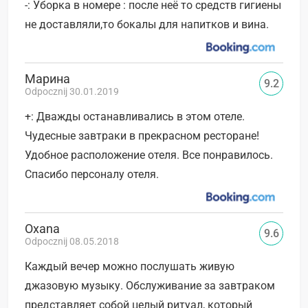
-: Уборка в номере : после неё то средств гигиены
не доставляли,то бокалы для напитков и вина.
Марина
9.2
Odpocznij 30.01.2019
+: Дважды останавливались в этом отеле.
Чудесные завтраки в прекрасном ресторане!
Удобное расположение отеля. Все понравилось.
Спасибо персоналу отеля.
Oxana
9.6
Odpocznij 08.05.2018
Каждый вечер можно послушать живую
джазовую музыку. Обслуживание за завтраком
представляет собой целый ритуал, который