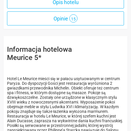
Opis hotelu
Opinie
15
Informacja hotelowa
Meurice 5*
Hotel Le Meurice mieści się w pałacu usytuowanym w centrum
Paryża. Do dyspozycji Gości jest restauracja wyróżniona 2
gwiazdkami przewodnika Michelin. Obiekt oferuje też centrum
spa i fitness, w którym dostępne są masaże. Pokoje są
dźwiękoszczelne. Zostały one urządzone w klasycznym stylu
XVIII wieku z nowoczesnymi akcentami. Wyposażenie pokoi
obejmuje meble w stylu Ludwika XVI i klimatyzację. W każdym
pokoju znajduje się także łazienka wyłożona marmurem.
Restauracja w hotelu Le Meurice, w której szefem kuchni jest
Alain Ducasse, zaprasza na wykwintne dania kuchni francuskiej.
Posiłki są serwowane w przestronnej jadalni, której wystrój
zaprojektowany przez Philippe’a Starcka nawiązuje do Salonu