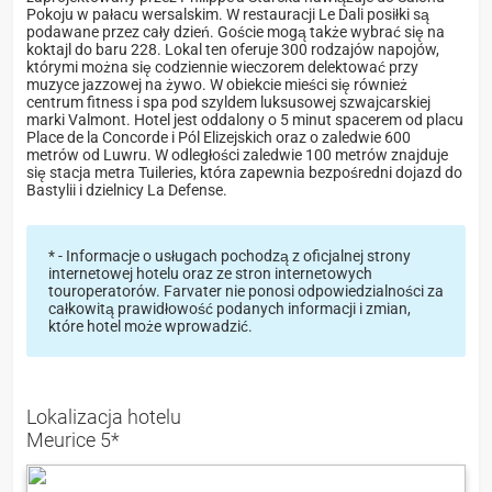
Pokoju w pałacu wersalskim. W restauracji Le Dali posiłki są
podawane przez cały dzień. Goście mogą także wybrać się na
koktajl do baru 228. Lokal ten oferuje 300 rodzajów napojów,
którymi można się codziennie wieczorem delektować przy
muzyce jazzowej na żywo. W obiekcie mieści się również
centrum fitness i spa pod szyldem luksusowej szwajcarskiej
marki Valmont. Hotel jest oddalony o 5 minut spacerem od placu
Place de la Concorde i Pól Elizejskich oraz o zaledwie 600
metrów od Luwru. W odległości zaledwie 100 metrów znajduje
się stacja metra Tuileries, która zapewnia bezpośredni dojazd do
Bastylii i dzielnicy La Defense.
* - Informacje o usługach pochodzą z oficjalnej strony
internetowej hotelu oraz ze stron internetowych
touroperatorów. Farvater nie ponosi odpowiedzialności za
całkowitą prawidłowość podanych informacji i zmian,
które hotel może wprowadzić.
Lokalizacja hotelu
Meurice 5*