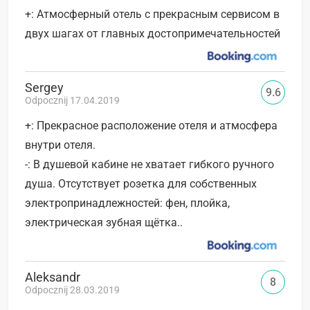
+: Атмосферный отель с прекрасным сервисом в
двух шагах от главных достопримечательностей
Sergey
9.6
Odpocznij 17.04.2019
+: Прекрасное расположение отеля и атмосфера
внутри отеля.
-: В душевой кабине не хватает гибкого ручного
душа. Отсутствует розетка для собственных
электропринадлежностей: фен, плойка,
электрическая зубная щётка..
Aleksandr
8
Odpocznij 28.03.2019