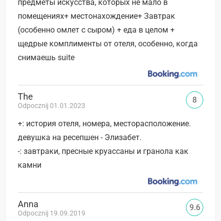
предметы искусства, которых не мало в
помещениях+ местонахождение+ Завтрак
(особенно омлет с сыром) + еда в целом +
щедрые комплименты от отеля, особенно, когда
снимаешь suite
The
8
Odpocznij 01.01.2023
+: история отеля, номера, месторасположение.
девушка на ресепшен - Элизабет.
-: завтраки, пресные круассаны и гранола как
камни
Anna
9.6
Odpocznij 19.09.2019