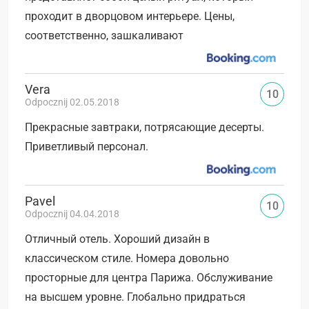
проходит в дворцовом интерьере. Цены,
соответственно, зашкаливают
Vera
10
Odpocznij 02.05.2018
Прекрасные завтраки, потрясающие десерты.
Приветливый персонал.
Pavel
10
Odpocznij 04.04.2018
Отличный отель. Хороший дизайн в
классическом стиле. Номера довольно
просторные для центра Парижа. Обслуживание
на высшем уровне. Глобально придраться