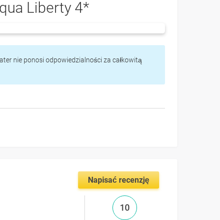
qua Liberty 4*
vater nie ponosi odpowiedzialności za całkowitą
Napisać recenzję
10