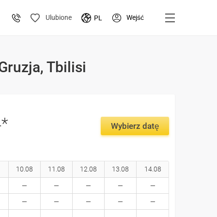
Wejść
Ulubione
PL
ruzja, Tbilisi
4*
Wybierz datę
10.08
11.08
12.08
13.08
14.08