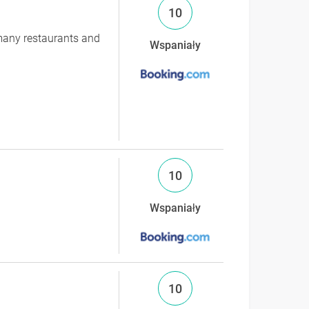
10
. many restaurants and
Wspaniały
10
Wspaniały
10