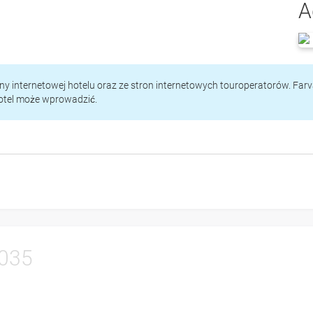
A
rony internetowej hotelu oraz ze stron internetowych touroperatorów. Far
hotel może wprowadzić.
035