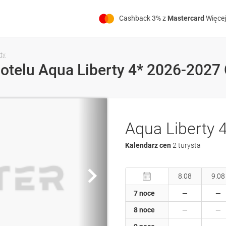
Cashback 3% z
Mastercard
Więcej
ty
otelu Aqua Liberty 4* 2026-2027 G
Aqua Liberty 
Kalendarz cen
2 turysta
8.08
9.08
7 noce
8 noce